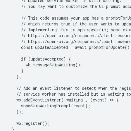
      // updated service worker is still waiting.

      // You may want to customize the UI prompt acco
      // This code assumes your app has a promptForUp
      // which returns true if the user wants to upda
      // Implementing this is app-specific; some exam
      // https://open-ui.org/components/alert.researc
      // https://open-ui.org/components/toast.researc
      const updateAccepted = await promptForUpdate();
      if (updateAccepted) {

        wb.messageSkipWaiting();

      }

    };

    // Add an event listener to detect when the regis
    // service worker has installed but is waiting to
    wb.addEventListener('waiting', (event) => {

      showSkipWaitingPrompt(event);

    });

    wb.register();

  }
