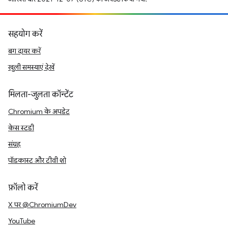
सहयोग करें
बग दायर करें
खुली समस्याएं देखें
मिलता-जुलता कॉन्टेंट
Chromium के अपडेट
केस स्टडी
संग्रह
पॉडकास्ट और टीवी शो
फ़ॉलो करें
X पर @ChromiumDev
YouTube