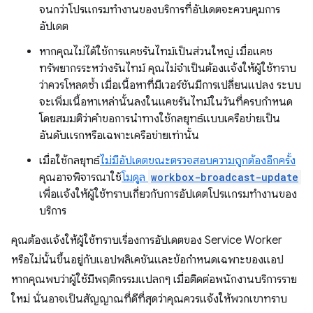
จนกว่าโปรแกรมทำงานของบริการที่อัปเดตจะควบคุมการ
อัปเดต
หากคุณไม่ได้ใช้การแคชรันไทม์เป็นส่วนใหญ่ เมื่อแคช
ทรัพยากรระหว่างรันไทม์ คุณไม่จำเป็นต้องแจ้งให้ผู้ใช้ทราบ
ว่าควรโหลดซ้ำ เมื่อเนื้อหาที่มีเวอร์ชันมีการเปลี่ยนแปลง ระบบ
จะเพิ่มเนื้อหาเหล่านั้นลงในแคชรันไทม์ในวันที่ครบกำหนด
โดยสมมติว่าคำขอการนำทางใช้กลยุทธ์แบบเครือข่ายเป็น
อันดับแรกหรือเฉพาะเครือข่ายเท่านั้น
เมื่อใช้กลยุทธ์
ไม่มีอัปเดตขณะตรวจสอบความถูกต้องอีกครั้ง
คุณอาจพิจารณาใช้
โมดูล
workbox-broadcast-update
เพื่อแจ้งให้ผู้ใช้ทราบเกี่ยวกับการอัปเดตโปรแกรมทำงานของ
บริการ
คุณต้องแจ้งให้ผู้ใช้ทราบเรื่องการอัปเดตของ Service Worker
หรือไม่นั้นขึ้นอยู่กับแอปพลิเคชันและข้อกำหนดเฉพาะของแอป
หากคุณพบว่าผู้ใช้มีพฤติกรรมแปลกๆ เมื่อติดต่อพนักงานบริการราย
ใหม่ นั่นอาจเป็นสัญญาณที่ดีที่สุดว่าคุณควรแจ้งให้พวกเขาทราบ