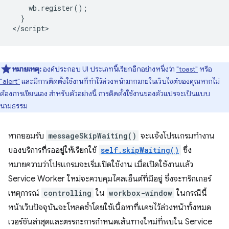
    wb.register();

  }

หมายเหตุ:
องค์ประกอบ UI ประเภทนี้เรียกอีกอย่างหนึ่งว่า
"toast"
หรือ
"alert"
และมีการติดตั้งใช้งานที่ทำไว้ล่วงหน้ามากมายในเว็บไซต์ของคุณหากไม่
ต้องการเขียนเอง สำหรับตัวอย่างนี้ การติดตั้งใช้งานของตัวแปรจะเป็นแบบ
นามธรรม
หากยอมรับ
messageSkipWaiting()
จะแจ้งโปรแกรมทำงาน
ของบริการที่รออยู่ให้เรียกใช้
self.skipWaiting()
ซึ่ง
หมายความว่าโปรแกรมจะเริ่มเปิดใช้งาน เมื่อเปิดใช้งานแล้ว
Service Worker ใหม่จะควบคุมไคลเอ็นต์ที่มีอยู่ ซึ่งจะทริกเกอร์
เหตุการณ์
controlling
ใน
workbox-window
ในกรณีนี้
หน้าเว็บปัจจุบันจะโหลดซ้ำโดยใช้เนื้อหาที่แคชไว้ล่วงหน้าทั้งหมด
เวอร์ชันล่าสุดและตรรกะการกําหนดเส้นทางใหม่ที่พบใน Service