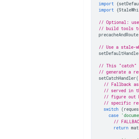
import
{
setDefau
import
{
StaleWhi
// Optional: use
// build tools t
precacheAndRoute
// Use a stale-w
setDefaultHandle
// This "catch" 
// generate a re
setCatchHandler
(
// Fallback as
// served in t
// figure out 
// specific re
switch
(
reques
case
'docum
// FALLBAC
return
mat