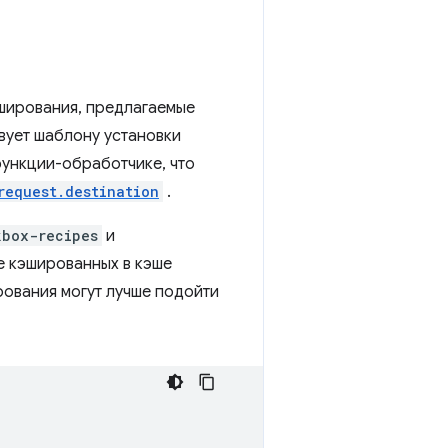
эширования, предлагаемые
вует шаблону установки
функции-обработчике, что
request.destination
.
kbox-recipes
и
е кэшированных в кэше
ования могут лучше подойти