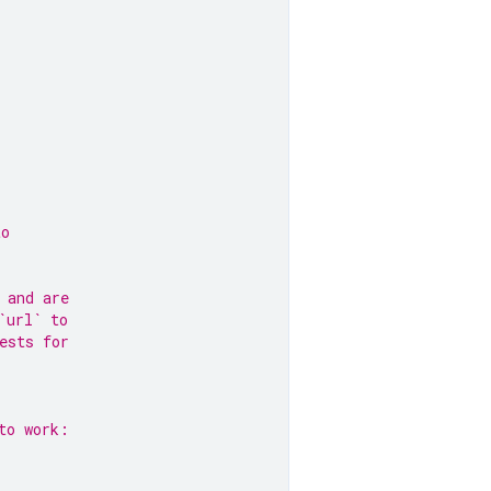
to
 and are
`url` to
ests for
to work: