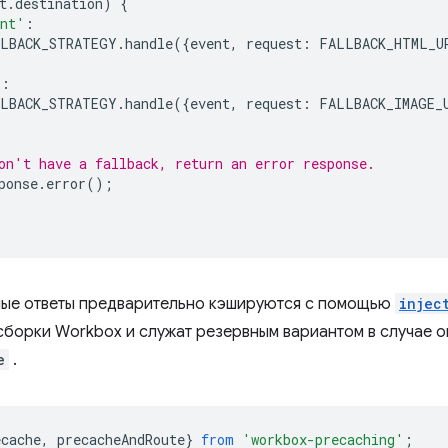
t
.
destination
)
{
ent'
:
LBACK_STRATEGY
.
handle
({
event
,
request
:
FALLBACK_HTML_U
'
:
LBACK_STRATEGY
.
handle
({
event
,
request
:
FALLBACK_IMAGE_
on't have a fallback, return an error response.
ponse
.
error
();
ные ответы предварительно кэшируются с помощью
injec
сборки Workbox и служат резервным вариантом в случае 
e
.
ecache
,
precacheAndRoute
}
from
'workbox-precaching'
;