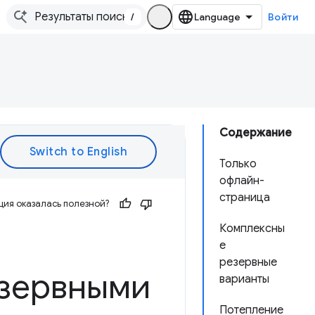
/
Войти
Содержание
Только
офлайн-
страница
ия оказалась полезной?
Комплексны
е
резервные
езервными
варианты
Потепление