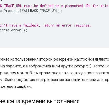
'
:
K_IMAGE_URL must be defined as a precached URL for this
chPrecache
(
FALLBACK_IMAGE_URL
);
on't have a fallback, return an error response.
ponse
.
error
();
анта использования второй резервной настройки является
на заранее, а изображения (или другие ресурсы), запроше
режнему может быть прочитана из кэша, когда пользовате
гут быть предоставлены резервные заполнители или альте
 сетевой ошибки.
ие кэша времени выполнения