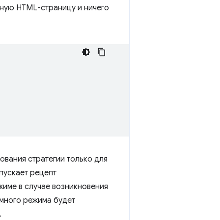
мную HTML-страницу и ничего
ования стратегии только для
апускает рецепт
жиме в случае возникновения
омного режима будет
.