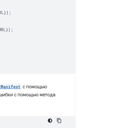
RL
});
URL
});
tManifest
с помощью
ошибки с помощью метода