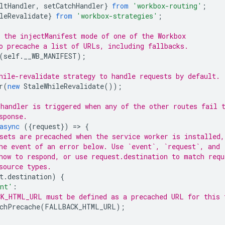
ltHandler
,
setCatchHandler
}
from
'workbox-routing'
;
leRevalidate
}
from
'workbox-strategies'
;
 the injectManifest mode of one of the Workbox
o precache a list of URLs, including fallbacks.
(
self
.
__WB_MANIFEST
);
hile-revalidate strategy to handle requests by default.
r
(
new
StaleWhileRevalidate
());
handler is triggered when any of the other routes fail 
sponse.
async
({
request
})
=
>
{
sets are precached when the service worker is installed,
he event of an error below. Use `event`, `request`, and 
how to respond, or use request.destination to match requ
source types.
t
.
destination
)
{
ent'
:
K_HTML_URL must be defined as a precached URL for this 
chPrecache
(
FALLBACK_HTML_URL
);