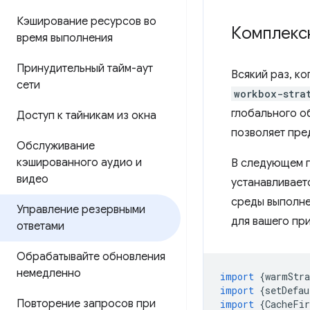
Кэширование ресурсов во
Комплекс
время выполнения
Принудительный тайм-аут
Всякий раз, ко
сети
workbox-stra
глобального о
Доступ к тайникам из окна
позволяет пре
Обслуживание
кэшированного аудио и
В следующем 
видео
устанавливает
среды выполне
Управление резервными
для вашего пр
ответами
Обрабатывайте обновления
немедленно
import
{
warmStra
import
{
setDefau
Повторение запросов при
import
{
CacheFir