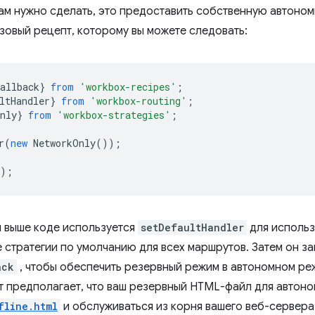
 вам нужно сделать, это предоставить собственную автоно
азовый рецепт, которому вы можете следовать:
allback
}
from
'workbox-recipes'
;
ltHandler
}
from
'workbox-routing'
;
nly
}
from
'workbox-strategies'
;
r
(
new
NetworkOnly
());
);
 выше коде используется
setDefaultHandler
для использ
е стратегии по умолчанию для всех маршрутов. Затем он з
ack
, чтобы обеспечить резервный режим в автономном ре
т предполагает, что ваш резервный HTML-файл для автон
fline.html
и обслуживаться из корня вашего веб-сервера