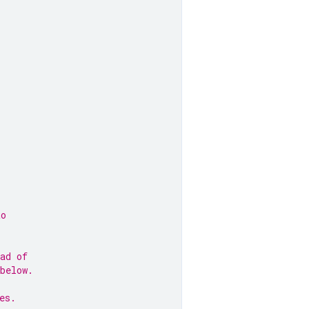
to
ad of
below.
es.