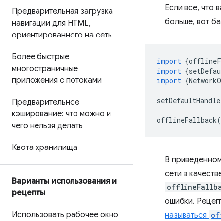
Если все, что
Предварительная загрузка
больше, вот б
навигации для HTML
,
ориентированного на сеть
Более быстрые
import
{
offlineF
многостраничные
import
{
setDefau
приложения с потоками
import
{
NetworkO
setDefaultHandle
Предварительное
кэширование: что можно и
offlineFallback
(
чего нельзя делать
Квота хранилища
В приведенном
сети в качеств
Варианты использования и
offlineFallb
рецепты
ошибки. Рецеп
Использовать рабочее окно
называться
of