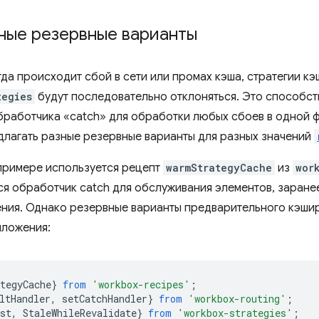
ные резервные варианты
гда происходит сбой в сети или промах кэша, стратегии к
tegies
будут последовательно отклоняться. Это способст
бработчика «catch» для обработки любых сбоев в одной 
длагать разные резервные варианты для разных значений
примере используется рецепт
warmStrategyCache
из
wor
ся обработчик catch для обслуживания элементов, заране
ния. Однако резервные варианты предварительного кэшир
иложения:
tegyCache
}
from
'workbox-recipes'
;
ltHandler
,
setCatchHandler
}
from
'workbox-routing'
;
st
,
StaleWhileRevalidate
}
from
'workbox-strategies'
;