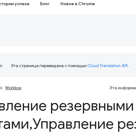
стории успеха
Блог
Новое в Chrome
Эта страница переведена с помощью
Cloud Translation API
.
Workbox
Эта информац
вление резервными
тами
,
Управление р