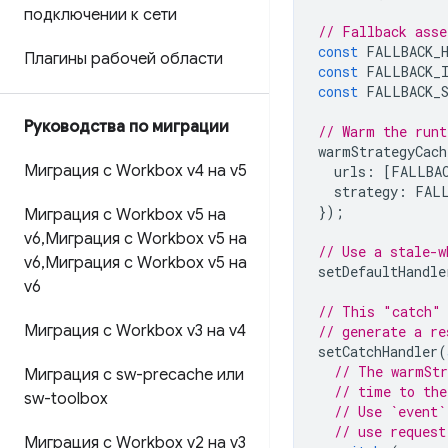
подключении к сети
// Fallback asse
const
FALLBACK_
Плагины рабочей области
const
FALLBACK_
const
FALLBACK_
Руководства по миграции
// Warm the runt
warmStrategyCach
Миграция с Workbox v4 на v5
urls
:
[
FALLBA
strategy
:
FAL
});
Миграция с Workbox v5 на
v6
,
Миграция с Workbox v5 на
// Use a stale-w
v6
,
Миграция с Workbox v5 на
setDefaultHandle
v6
// This "catch" 
Миграция с Workbox v3 на v4
// generate a re
setCatchHandler
(
// The warmStr
Миграция с sw-precache или
// time to the
sw-toolbox
// Use `event`
// use request
Миграция с Workbox v2 на v3