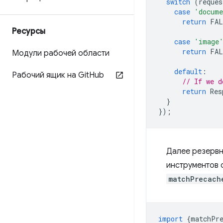
switch
(
reques
case
'docum
return
FAL
Ресурсы
case
'image
return
FAL
Модули рабочей области
default
:
Рабочий ящик на Git
Hub
// If we d
return
Res
}
});
Далее резерв
инструментов 
matchPrecach
import
{
matchPr