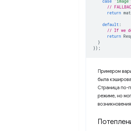
case
'image
// FALLBAC
return
mat
default
:
// If we d
return
Res
}
});
Примером вари
была кэширова
Страница по-п
режиме, но мо
возникновения
Потеплен