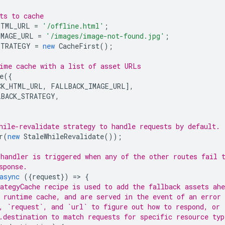
ts to cache
HTML_URL
=
'/offline.html'
;
IMAGE_URL
=
'/images/image-not-found.jpg'
;
STRATEGY
=
new
CacheFirst
();
ime cache with a list of asset URLs
e
({
CK_HTML_URL
,
FALLBACK_IMAGE_URL
],
LBACK_STRATEGY
,
hile-revalidate strategy to handle requests by default.
r
(
new
StaleWhileRevalidate
());
handler is triggered when any of the other routes fail 
sponse.
async
({
request
})
=
>
{
ategyCache recipe is used to add the fallback assets ahe
 runtime cache, and are served in the event of an error 
, `request`, and `url` to figure out how to respond, or
.destination to match requests for specific resource typ