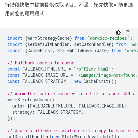
行階段快取中提前提供快取項目。不過，預先快取可能更適
用於您的應用程式：
import
{
warmStrategyCache
}
from
'workbox-recipes'
;
import
{
setDefaultHandler
,
setCatchHandler
}
from
'wo
import
{
CacheFirst
,
StaleWhileRevalidate
}
from
'work
// Fallback assets to cache
const
FALLBACK_HTML_URL
=
'/offline.html'
;
const
FALLBACK_IMAGE_URL
=
'/images/image-not-found
const
FALLBACK_STRATEGY
=
new
CacheFirst
();
// Warm the runtime cache with a list of asset URLs
warmStrategyCache
({
urls
:
[
FALLBACK_HTML_URL
,
FALLBACK_IMAGE_URL
],
strategy
:
FALLBACK_STRATEGY
,
});
// Use a stale-while-revalidate strategy to handle re
setDefaultHandler
(
new
StaleWhileRevalidate
());