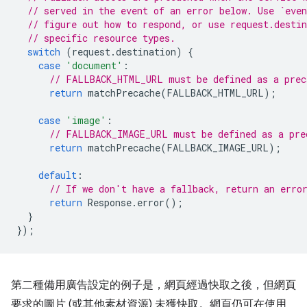
// served in the event of an error below. Use `even
// figure out how to respond, or use request.desti
// specific resource types.
switch
(
request
.
destination
)
{
case
'document'
:
// FALLBACK_HTML_URL must be defined as a prec
return
matchPrecache
(
FALLBACK_HTML_URL
);
case
'image'
:
// FALLBACK_IMAGE_URL must be defined as a pre
return
matchPrecache
(
FALLBACK_IMAGE_URL
);
default
:
// If we don't have a fallback, return an erro
return
Response
.
error
();
}
});
第二種備用廣告設定的例子是，網頁經過快取之後，但網頁
要求的圖片 (或其他素材資源) 未獲快取。網頁仍可在使用