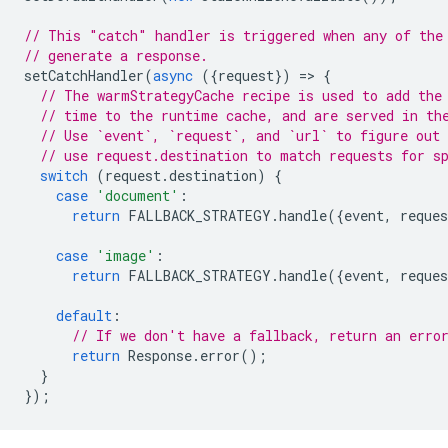
// This "catch" handler is triggered when any of the
// generate a response.
setCatchHandler
(
async
({
request
})
=
>
{
// The warmStrategyCache recipe is used to add the
// time to the runtime cache, and are served in th
// Use `event`, `request`, and `url` to figure out 
// use request.destination to match requests for s
switch
(
request
.
destination
)
{
case
'document'
:
return
FALLBACK_STRATEGY
.
handle
({
event
,
reques
case
'image'
:
return
FALLBACK_STRATEGY
.
handle
({
event
,
reques
default
:
// If we don't have a fallback, return an erro
return
Response
.
error
();
}
});