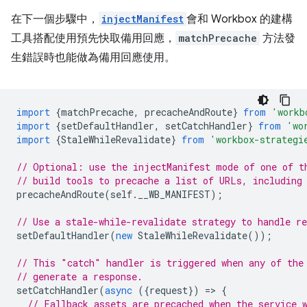
在下一個步驟中，
injectManifest
會和 Workbox 的建構
工具搭配使用預先快取備用回應，
matchPrecache
方法發
生錯誤時也能做為備用回應使用。
import
{
matchPrecache
,
precacheAndRoute
}
from
'workb
import
{
setDefaultHandler
,
setCatchHandler
}
from
'wo
import
{
StaleWhileRevalidate
}
from
'workbox-strategi
// Optional: use the injectManifest mode of one of t
// build tools to precache a list of URLs, including
precacheAndRoute
(
self
.
__WB_MANIFEST
);
// Use a stale-while-revalidate strategy to handle re
setDefaultHandler
(
new
StaleWhileRevalidate
());
// This "catch" handler is triggered when any of the
// generate a response.
setCatchHandler
(
async
({
request
})
=
>
{
// Fallback assets are precached when the service 