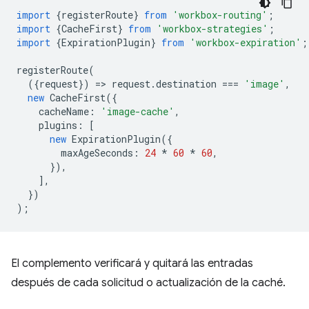
import
{
registerRoute
}
from
'workbox-routing'
;
import
{
CacheFirst
}
from
'workbox-strategies'
;
import
{
ExpirationPlugin
}
from
'workbox-expiration'
;
registerRoute
(
({
request
})
=
>
request
.
destination
===
'image'
,
new
CacheFirst
({
cacheName
:
'image-cache'
,
plugins
:
[
new
ExpirationPlugin
({
maxAgeSeconds
:
24
*
60
*
60
,
}),
],
})
);
El complemento verificará y quitará las entradas
después de cada solicitud o actualización de la caché.