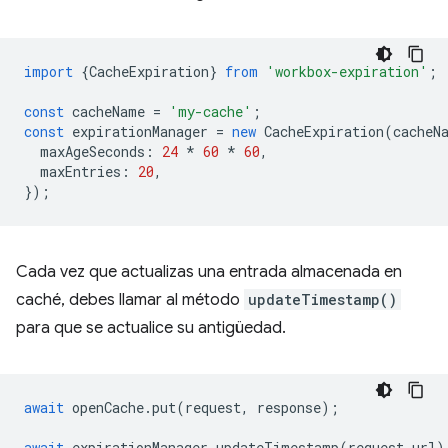
import
{
CacheExpiration
}
from
'workbox-expiration'
;
const
cacheName
=
'my-cache'
;
const
expirationManager
=
new
CacheExpiration
(
cacheN
maxAgeSeconds
:
24
*
60
*
60
,
maxEntries
:
20
,
});
Cada vez que actualizas una entrada almacenada en
caché, debes llamar al método
updateTimestamp()
para que se actualice su antigüedad.
await
openCache
.
put
(
request
,
response
);
await
expirationManager
.
updateTimestamp
(
request
.
url
)