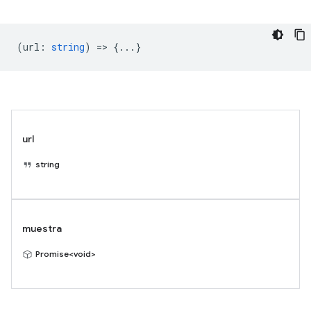
(
url
:
string
) => {...}
url
string
muestra
Promise<void>