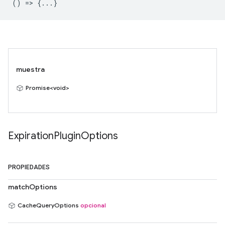
() => {...}
muestra
Promise<void>
Expiration
Plugin
Options
PROPIEDADES
matchOptions
CacheQueryOptions
opcional