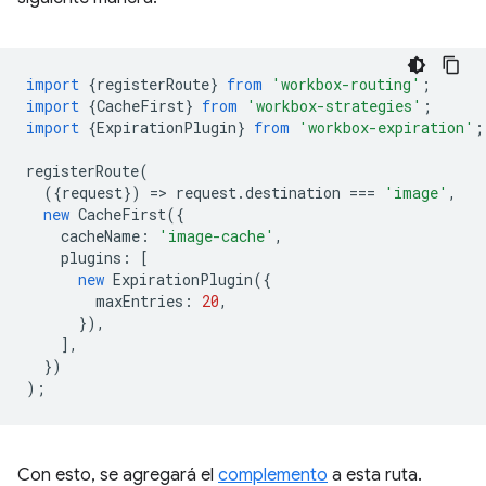
import
{
registerRoute
}
from
'workbox-routing'
;
import
{
CacheFirst
}
from
'workbox-strategies'
;
import
{
ExpirationPlugin
}
from
'workbox-expiration'
;
registerRoute
(
({
request
})
=
>
request
.
destination
===
'image'
,
new
CacheFirst
({
cacheName
:
'image-cache'
,
plugins
:
[
new
ExpirationPlugin
({
maxEntries
:
20
,
}),
],
})
);
Con esto, se agregará el
complemento
a esta ruta.