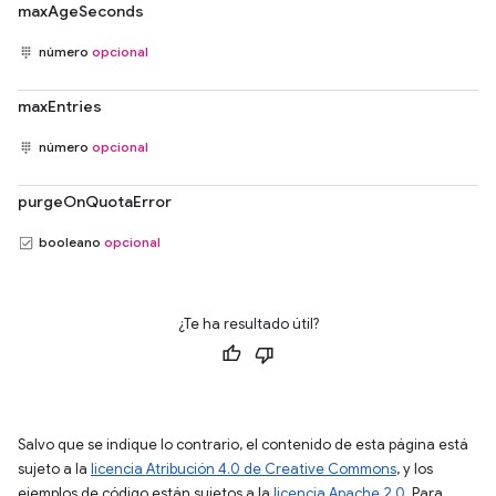
maxAgeSeconds
número
opcional
maxEntries
número
opcional
purgeOnQuotaError
booleano
opcional
¿Te ha resultado útil?
Salvo que se indique lo contrario, el contenido de esta página está
sujeto a la
licencia Atribución 4.0 de Creative Commons
, y los
ejemplos de código están sujetos a la
licencia Apache 2.0
. Para