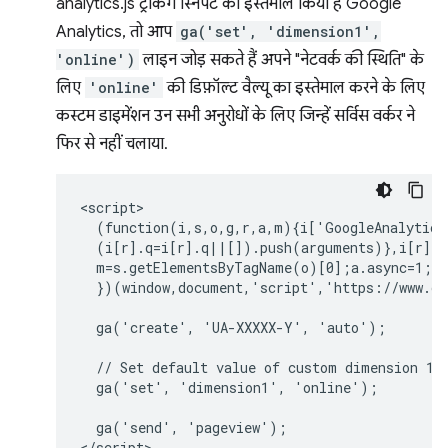
analytics.js ट्रैकिंग स्निपेट का इस्तेमाल किया है Google
Analytics, तो आप
ga('set', 'dimension1',
'online')
लाइन जोड़ सकते हैं अपने "नेटवर्क की स्थिति" के
लिए
'online'
की डिफ़ॉल्ट वैल्यू का इस्तेमाल करने के लिए
कस्टम डाइमेंशन उन सभी अनुरोधों के लिए जिन्हें सर्विस वर्कर ने
फिर से नहीं चलाया.
<script>

  (function(i,s,o,g,r,a,m){i['GoogleAnalytics
  (i[r].q=i[r].q||[]).push(arguments)},i[r].l
  m=s.getElementsByTagName(o)[0];a.async=1;a.
  })(window,document,'script','https://www.go
  ga('create', 'UA-XXXXX-Y', 'auto');

  // Set default value of custom dimension 1 t
  ga('set', 'dimension1', 'online');

  ga('send', 'pageview');
