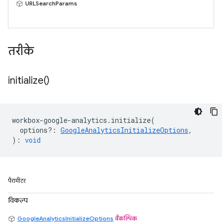
URLSearchParams
तरीके
initialize(
)
workbox
-
google
-
analytics
.
initialize
(
options?
:
GoogleAnalyticsInitializeOptions
,
)
:
void
पैरामीटर
विकल्प
GoogleAnalyticsInitializeOptions
वैकल्पिक