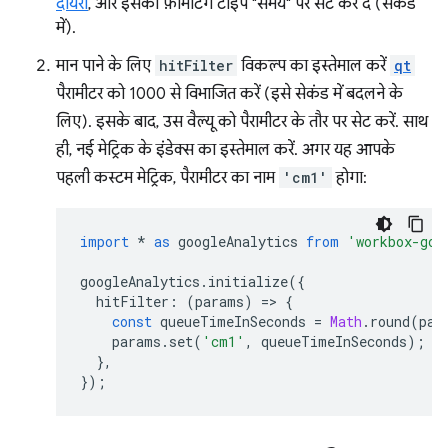
दायरा
, और इसका फ़ॉर्मैटिंग टाइप "समय" पर सेट कर दें (सेकंड
में).
मान पाने के लिए
hitFilter
विकल्प का इस्तेमाल करें
qt
पैरामीटर को 1000 से विभाजित करें (इसे सेकंड में बदलने के
लिए). इसके बाद, उस वैल्यू को पैरामीटर के तौर पर सेट करें. साथ
ही, नई मेट्रिक के इंडेक्स का इस्तेमाल करें. अगर यह आपके
पहली कस्टम मेट्रिक, पैरामीटर का नाम
'cm1'
होगा:
import
*
as
googleAnalytics
from
'workbox-goo
googleAnalytics
.
initialize
({
hitFilter
:
(
params
)
=
>
{
const
queueTimeInSeconds
=
Math
.
round
(
par
params
.
set
(
'cm1'
,
queueTimeInSeconds
);
},
});