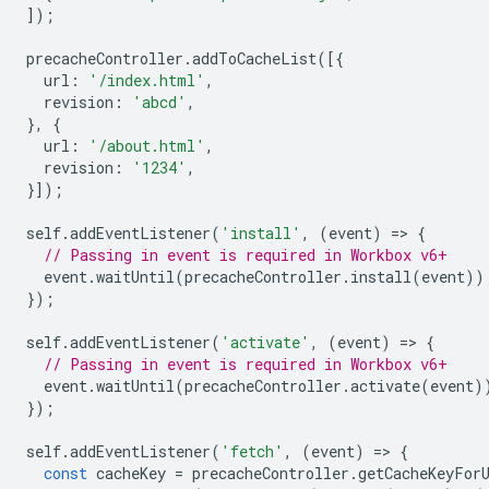
]);
precacheController
.
addToCacheList
([{
url
:
'/index.html'
,
revision
:
'abcd'
,
},
{
url
:
'/about.html'
,
revision
:
'1234'
,
}]);
self
.
addEventListener
(
'install'
,
(
event
)
=
>
{
// Passing in event is required in Workbox v6+
event
.
waitUntil
(
precacheController
.
install
(
event
))
});
self
.
addEventListener
(
'activate'
,
(
event
)
=
>
{
// Passing in event is required in Workbox v6+
event
.
waitUntil
(
precacheController
.
activate
(
event
)
});
self
.
addEventListener
(
'fetch'
,
(
event
)
=
>
{
const
cacheKey
=
precacheController
.
getCacheKeyFor