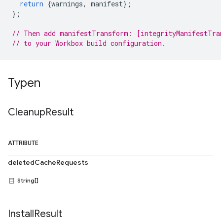
return
{
warnings
,
manifest
};
};
// Then add manifestTransform: [integrityManifestTra
// to your Workbox build configuration.
Typen
Cleanup
Result
ATTRIBUTE
deletedCacheRequests
String[]
Install
Result