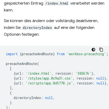
gespeicherten Eintrag
/index.html
verarbeitet werden
kann.
Sie können dies ändern oder vollständig deaktivieren,
indem Sie
directoryIndex
auf eine der folgenden
Optionen festlegen:
import
{
precacheAndRoute
}
from
'workbox-precaching'
;
precacheAndRoute
(
[
{
url
:
'/index.html'
,
revision
:
'383676'
},
{
url
:
'/styles/app.0c9a31.css'
,
revision
:
null
},
{
url
:
'/scripts/app.0d5770.js'
,
revision
:
null
},
],
{
directoryIndex
:
null
,
}
);