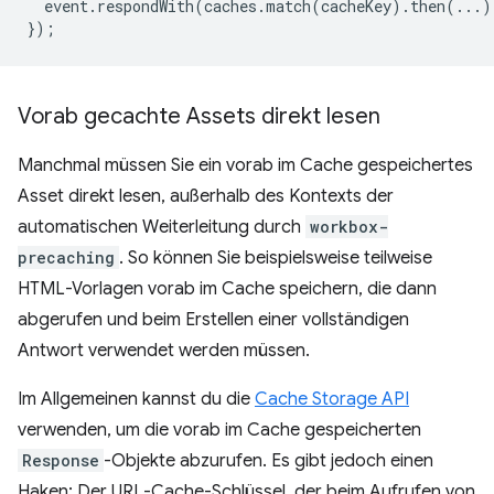
event
.
respondWith
(
caches
.
match
(
cacheKey
).
then
(...)
});
Vorab gecachte Assets direkt lesen
Manchmal müssen Sie ein vorab im Cache gespeichertes
Asset direkt lesen, außerhalb des Kontexts der
automatischen Weiterleitung durch
workbox-
precaching
. So können Sie beispielsweise teilweise
HTML-Vorlagen vorab im Cache speichern, die dann
abgerufen und beim Erstellen einer vollständigen
Antwort verwendet werden müssen.
Im Allgemeinen kannst du die
Cache Storage API
verwenden, um die vorab im Cache gespeicherten
Response
-Objekte abzurufen. Es gibt jedoch einen
Haken: Der URL-Cache-Schlüssel, der beim Aufrufen von