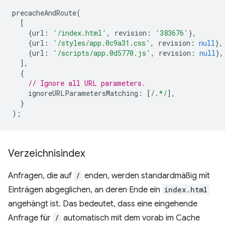
precacheAndRoute
(
[
{
url
:
'/index.html'
,
revision
:
'383676'
},
{
url
:
'/styles/app.0c9a31.css'
,
revision
:
null
},
{
url
:
'/scripts/app.0d5770.js'
,
revision
:
null
},
],
{
// Ignore all URL parameters.
ignoreURLParametersMatching
:
[
/.*/
],
}
);
Verzeichnisindex
Anfragen, die auf
/
enden, werden standardmäßig mit
Einträgen abgeglichen, an deren Ende ein
index.html
angehängt ist. Das bedeutet, dass eine eingehende
Anfrage für
/
automatisch mit dem vorab im Cache