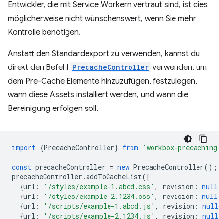
Entwickler, die mit Service Workern vertraut sind, ist dies
möglicherweise nicht wünschenswert, wenn Sie mehr
Kontrolle benötigen.
Anstatt den Standardexport zu verwenden, kannst du
direkt den Befehl
PrecacheController
verwenden, um
dem Pre-Cache Elemente hinzuzufügen, festzulegen,
wann diese Assets installiert werden, und wann die
Bereinigung erfolgen soll.
import
{
PrecacheController
}
from
'workbox-precaching
const
precacheController
=
new
PrecacheController
();
precacheController
.
addToCacheList
([
{
url
:
'/styles/example-1.abcd.css'
,
revision
:
null
{
url
:
'/styles/example-2.1234.css'
,
revision
:
null
{
url
:
'/scripts/example-1.abcd.js'
,
revision
:
null
{
url
:
'/scripts/example-2.1234.js'
,
revision
:
null