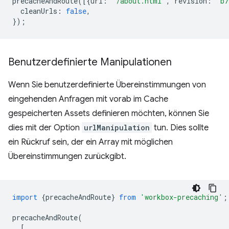
precacheAndRoute
([{
url
:
'/about.html'
,
revision
:
'b7
cleanUrls
:
false
,
});
Benutzerdefinierte Manipulationen
Wenn Sie benutzerdefinierte Übereinstimmungen von
eingehenden Anfragen mit vorab im Cache
gespeicherten Assets definieren möchten, können Sie
dies mit der Option
urlManipulation
tun. Dies sollte
ein Rückruf sein, der ein Array mit möglichen
Übereinstimmungen zurückgibt.
import
{
precacheAndRoute
}
from
'workbox-precaching'
;
precacheAndRoute
(
[