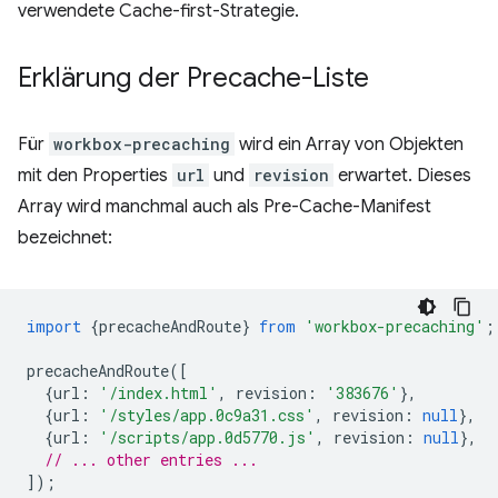
verwendete Cache-first-Strategie.
Erklärung der Precache-Liste
Für
workbox-precaching
wird ein Array von Objekten
mit den Properties
url
und
revision
erwartet. Dieses
Array wird manchmal auch als Pre-Cache-Manifest
bezeichnet:
import
{
precacheAndRoute
}
from
'workbox-precaching'
;
precacheAndRoute
([
{
url
:
'/index.html'
,
revision
:
'383676'
},
{
url
:
'/styles/app.0c9a31.css'
,
revision
:
null
},
{
url
:
'/scripts/app.0d5770.js'
,
revision
:
null
},
// ... other entries ...
]);