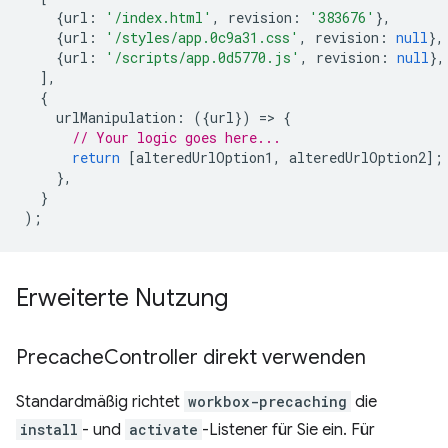
{
url
:
'/index.html'
,
revision
:
'383676'
},
{
url
:
'/styles/app.0c9a31.css'
,
revision
:
null
},
{
url
:
'/scripts/app.0d5770.js'
,
revision
:
null
},
],
{
urlManipulation
:
({
url
})
=
>
{
// Your logic goes here...
return
[
alteredUrlOption1
,
alteredUrlOption2
];
},
}
);
Erweiterte Nutzung
Precache
Controller direkt verwenden
Standardmäßig richtet
workbox-precaching
die
install
- und
activate
-Listener für Sie ein. Für