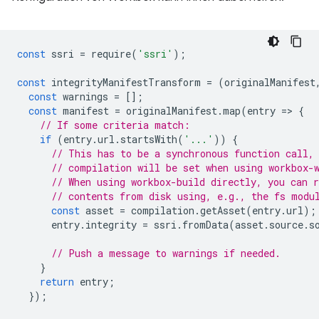
const
ssri
=
require
(
'ssri'
);
const
integrityManifestTransform
=
(
originalManifest
const
warnings
=
[];
const
manifest
=
originalManifest
.
map
(
entry
=
>
{
// If some criteria match:
if
(
entry
.
url
.
startsWith
(
'...'
))
{
// This has to be a synchronous function call,
// compilation will be set when using workbox-
// When using workbox-build directly, you can 
// contents from disk using, e.g., the fs modu
const
asset
=
compilation
.
getAsset
(
entry
.
url
);
entry
.
integrity
=
ssri
.
fromData
(
asset
.
source
.
s
// Push a message to warnings if needed.
}
return
entry
;
});