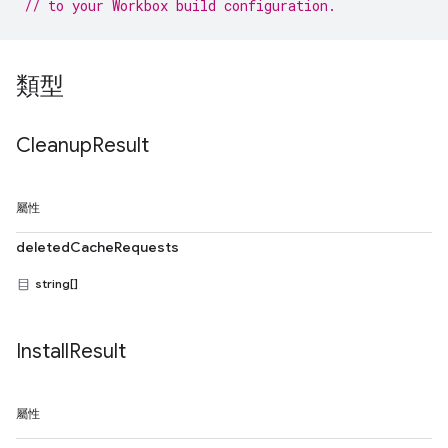
// to your Workbox build configuration.
類型
Cleanup
Result
屬性
deletedCacheRequests
string[]
Install
Result
屬性