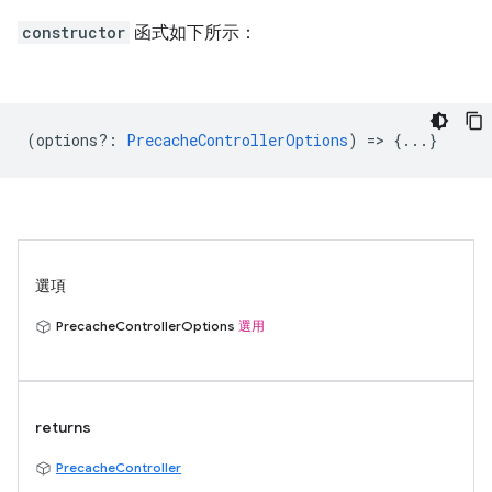
constructor
函式如下所示：
(
options?
:
PrecacheControllerOptions
) => {...}
選項
PrecacheControllerOptions
選用
returns
PrecacheController