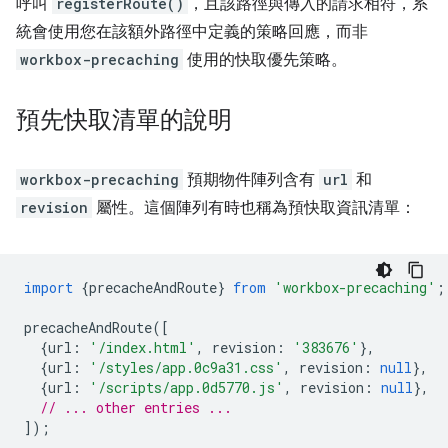
呼叫
registerRoute()
，且該路徑與傳入的請求相符，系
統會使用您在該額外路徑中定義的策略回應，而非
workbox-precaching
使用的快取優先策略。
預先快取清單的說明
workbox-precaching
預期物件陣列含有
url
和
revision
屬性。這個陣列有時也稱為預快取資訊清單：
import
{
precacheAndRoute
}
from
'workbox-precaching'
;
precacheAndRoute
([
{
url
:
'/index.html'
,
revision
:
'383676'
},
{
url
:
'/styles/app.0c9a31.css'
,
revision
:
null
},
{
url
:
'/scripts/app.0d5770.js'
,
revision
:
null
},
// ... other entries ...
]);