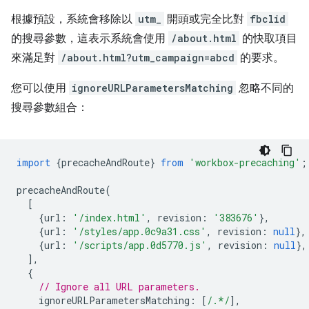
根據預設，系統會移除以
utm_
開頭或完全比對
fbclid
的搜尋參數，這表示系統會使用
/about.html
的快取項目
來滿足對
/about.html?utm_campaign=abcd
的要求。
您可以使用
ignoreURLParametersMatching
忽略不同的
搜尋參數組合：
import
{
precacheAndRoute
}
from
'workbox-precaching'
;
precacheAndRoute
(
[
{
url
:
'/index.html'
,
revision
:
'383676'
},
{
url
:
'/styles/app.0c9a31.css'
,
revision
:
null
},
{
url
:
'/scripts/app.0d5770.js'
,
revision
:
null
},
],
{
// Ignore all URL parameters.
ignoreURLParametersMatching
:
[
/.*/
],