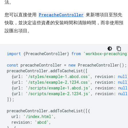
法。
您可以直接使用
PrecacheController
來新增項目至預先
快取，並決定這些資產的安裝時間和清除時間，而非使用預
設匯出項目。
import
{
PrecacheController
}
from
'workbox-precaching
const
precacheController
=
new
PrecacheController
();
precacheController
.
addToCacheList
([
{
url
:
'/styles/example-1.abcd.css'
,
revision
:
null
{
url
:
'/styles/example-2.1234.css'
,
revision
:
null
{
url
:
'/scripts/example-1.abcd.js'
,
revision
:
null
{
url
:
'/scripts/example-2.1234.js'
,
revision
:
null
]);
precacheController
.
addToCacheList
([{
url
:
'/index.html'
,
revision
:
'abcd'
,
},
{