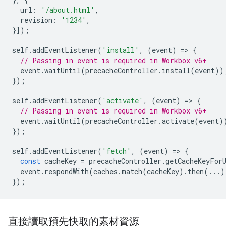
url
:
'/about.html'
,
revision
:
'1234'
,
}]);
self
.
addEventListener
(
'install'
,
(
event
)
=
>
{
// Passing in event is required in Workbox v6+
event
.
waitUntil
(
precacheController
.
install
(
event
))
});
self
.
addEventListener
(
'activate'
,
(
event
)
=
>
{
// Passing in event is required in Workbox v6+
event
.
waitUntil
(
precacheController
.
activate
(
event
)
});
self
.
addEventListener
(
'fetch'
,
(
event
)
=
>
{
const
cacheKey
=
precacheController
.
getCacheKeyFor
event
.
respondWith
(
caches
.
match
(
cacheKey
).
then
(...)
});
直接讀取預先快取的素材資源