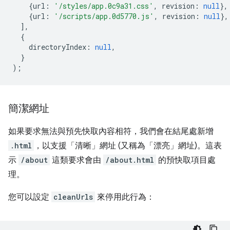
{
url
:
'/styles/app.0c9a31.css'
,
revision
:
null
},
{
url
:
'/scripts/app.0d5770.js'
,
revision
:
null
},
],
{
directoryIndex
:
null
,
}
);
簡潔網址
如果要求無法與預先快取內容相符，我們會在結尾處新增
.html
，以支援「清晰」網址 (又稱為「漂亮」網址)。這表
示
/about
這類要求會由
/about.html
的預快取項目處
理。
您可以設定
cleanUrls
來停用此行為：