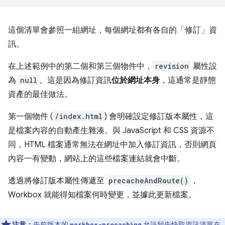
這個清單會參照一組網址，每個網址都有各自的「修訂」資
訊。
在上述範例中的第二個和第三個物件中，
revision
屬性設
為
null
。這是因為修訂資訊
位於網址本身
，這通常是靜態
資產的最佳做法。
第一個物件 (
/index.html
) 會明確設定修訂版本屬性，這
是檔案內容的自動產生雜湊。與 JavaScript 和 CSS 資源不
同，HTML 檔案通常無法在網址中加入修訂資訊，否則網頁
內容一有變動，網站上的這些檔案連結就會中斷。
透過將修訂版本屬性傳遞至
precacheAndRoute()
，
Workbox 就能得知檔案何時變更，並據此更新檔案。
注意：
先前版本的
允許預先快取資訊清單在
workbox-precaching