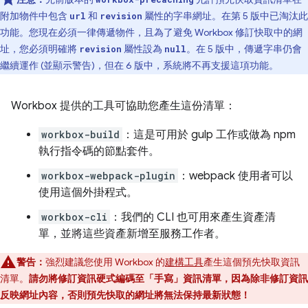
附加物件中包含
和
屬性的字串網址。在第 5 版中已淘汰此
url
revision
功能。您現在必須一律傳遞物件，且為了避免 Workbox 修訂快取中的網
址，您必須明確將
屬性設為
。在 5 版中，傳遞字串仍會
revision
null
繼續運作 (並顯示警告)，但在 6 版中，系統將不再支援這項功能。
Workbox 提供的工具可協助您產生這份清單：
workbox-build
：這是可用於 gulp 工作或做為 npm
執行指令碼的節點套件。
workbox-webpack-plugin
：webpack 使用者可以
使用這個外掛程式。
workbox-cli
：我們的 CLI 也可用來產生資產清
單，並將這些資產新增至服務工作者。
警告：
強烈建議您使用 Workbox 的
建構工具
產生這個預先快取資訊
清單。
請勿將修訂資訊硬式編碼至「手寫」資訊清單，因為除非修訂資訊
反映網址內容，否則預先快取的網址將無法保持最新狀態！