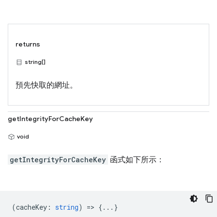
returns
string[]
預先快取的網址。
getIntegrityForCacheKey
void
getIntegrityForCacheKey
函式如下所示：
(
cacheKey
:
string
) => {...}