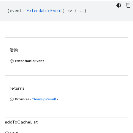
(
event
:
ExtendableEvent
) => {...}
活動
ExtendableEvent
returns
Promise<
CleanupResult
>
addToCacheList
void