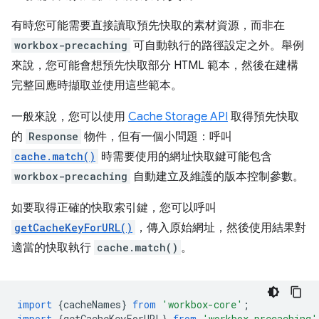
有時您可能需要直接讀取預先快取的素材資源，而非在
workbox-precaching
可自動執行的路徑設定之外。舉例
來說，您可能會想預先快取部分 HTML 範本，然後在建構
完整回應時擷取並使用這些範本。
一般來說，您可以使用
Cache Storage API
取得預先快取
的
Response
物件，但有一個小問題：呼叫
cache.match()
時需要使用的網址快取鍵可能包含
workbox-precaching
自動建立及維護的版本控制參數。
如要取得正確的快取索引鍵，您可以呼叫
getCacheKeyForURL()
，傳入原始網址，然後使用結果對
適當的快取執行
cache.match()
。
import
{
cacheNames
}
from
'workbox-core'
;
import
{
getCacheKeyForURL
}
from
'workbox-precaching'