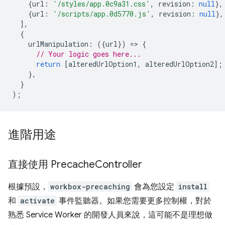
{
url
:
'/styles/app.0c9a31.css'
,
revision
:
null
},
{
url
:
'/scripts/app.0d5770.js'
,
revision
:
null
},
],
{
urlManipulation
:
({
url
})
=
>
{
// Your logic goes here...
return
[
alteredUrlOption1
,
alteredUrlOption2
];
},
}
);
進階用途
直接使用 Precache
Controller
根據預設，
workbox-precaching
會為您設定
install
和
activate
事件監聽器。如果您需要更多控制權，對於
熟悉 Service Worker 的開發人員來說，這可能不是理想做