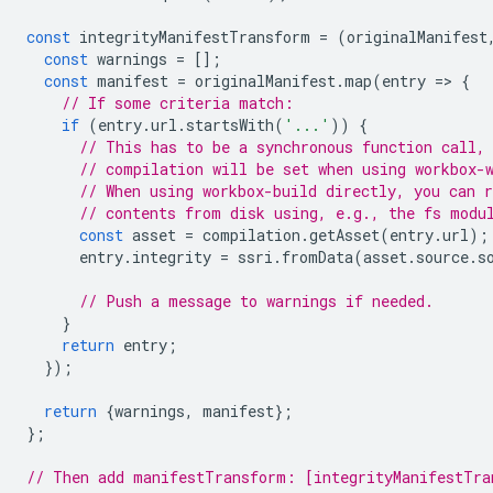
const
integrityManifestTransform
=
(
originalManifest
const
warnings
=
[];
const
manifest
=
originalManifest
.
map
(
entry
=
>
{
// If some criteria match:
if
(
entry
.
url
.
startsWith
(
'...'
))
{
// This has to be a synchronous function call,
// compilation will be set when using workbox-
// When using workbox-build directly, you can 
// contents from disk using, e.g., the fs modu
const
asset
=
compilation
.
getAsset
(
entry
.
url
);
entry
.
integrity
=
ssri
.
fromData
(
asset
.
source
.
s
// Push a message to warnings if needed.
}
return
entry
;
});
return
{
warnings
,
manifest
};
};
// Then add manifestTransform: [integrityManifestTra