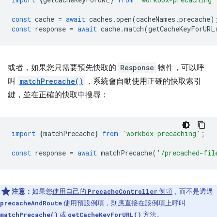
const
cache
=
await
caches
.
open
(
cacheNames
.
precache
)
const
response
=
await
cache
.
match
(
getCacheKeyForURL
或者，如果您只需要預先快取的
Response
物件，可以呼
叫
matchPrecache()
，系統會自動使用正確的快取索引
鍵，並在正確的快取中搜尋：
import
{
matchPrecache
}
from
'workbox-precaching'
;
const
response
=
await
matchPrecache
(
'/precached-fil
注意：
如果您
使用自己的
例項
，而不是透過
PrecacheController
使用預設例項，則應直接在該例項上呼叫
precacheAndRoute
或
方法。
matchPrecache()
getCacheKeyForURL()