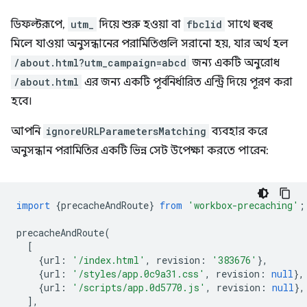
ডিফল্টরূপে,
utm_
দিয়ে শুরু হওয়া বা
fbclid
সাথে হুবহু
মিলে যাওয়া অনুসন্ধানের পরামিতিগুলি সরানো হয়, যার অর্থ হল
/about.html?utm_campaign=abcd
জন্য একটি অনুরোধ
/about.html
এর জন্য একটি পূর্বনির্ধারিত এন্ট্রি দিয়ে পূরণ করা
হবে।
আপনি
ignoreURLParametersMatching
ব্যবহার করে
অনুসন্ধান পরামিতির একটি ভিন্ন সেট উপেক্ষা করতে পারেন:
import
{
precacheAndRoute
}
from
'workbox-precaching'
;
precacheAndRoute
(
[
{
url
:
'/index.html'
,
revision
:
'383676'
},
{
url
:
'/styles/app.0c9a31.css'
,
revision
:
null
},
{
url
:
'/scripts/app.0d5770.js'
,
revision
:
null
},
],