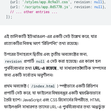
{
url
:
'/styles/app.0c9a31.css'
,
revision
:
null
},
{
url
:
'/scripts/app.0d5770.js'
,
revision
:
null
},
// ... other entries ...
]);
এই তালিকাটি ইউআরএল-এর একটি সেট উল্লেখ করে, যার
প্রত্যেকটির নিজস্ব অংশ "রিভিশনিং" তথ্য রয়েছে।
উপরের উদাহরণে দ্বিতীয় এবং তৃতীয় অবজেক্টের জন্য,
revision
প্রপার্টি
null
এ সেট করা হয়েছে। এর কারণ হল
পুনর্বিবেচনার তথ্য
URL-এ রয়েছে
, যা সাধারণত স্ট্যাটিক সম্পদের
জন্য একটি সর্বোত্তম অনুশীলন।
প্রথম অবজেক্ট (
/index.html
) স্পষ্টভাবে একটি রিভিশন
প্রপার্টি সেট করে, যা ফাইলের বিষয়বস্তুর একটি স্বয়ংক্রিয়ভাবে
তৈরি হ্যাশ। JavaScript এবং CSS রিসোর্সের বিপরীতে, HTML
ফাইলগুলি সাধারণত তাদের URL-এ পুনর্বিবেচনার তথ্য অন্তর্ভুক্ত