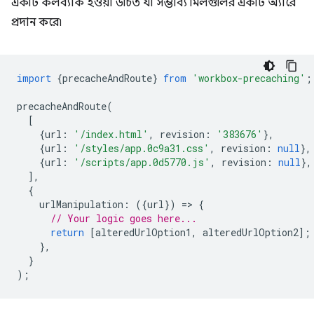
একটি কলব্যাক হওয়া উচিত যা সম্ভাব্য মিলগুলির একটি অ্যারে
প্রদান করে৷
import
{
precacheAndRoute
}
from
'workbox-precaching'
;
precacheAndRoute
(
[
{
url
:
'/index.html'
,
revision
:
'383676'
},
{
url
:
'/styles/app.0c9a31.css'
,
revision
:
null
},
{
url
:
'/scripts/app.0d5770.js'
,
revision
:
null
},
],
{
urlManipulation
:
({
url
})
=
>
{
// Your logic goes here...
return
[
alteredUrlOption1
,
alteredUrlOption2
];
},
}
);