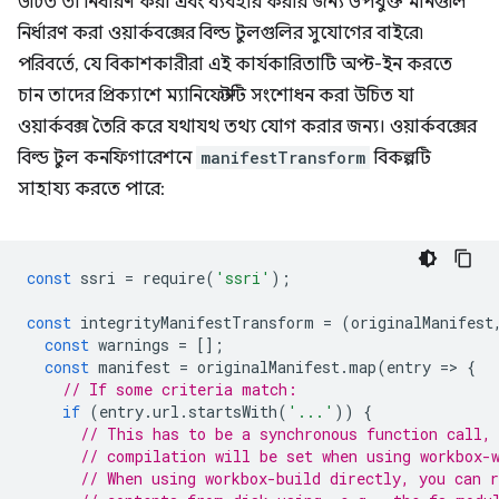
উচিত তা নির্ধারণ করা এবং ব্যবহার করার জন্য উপযুক্ত মানগুলি
নির্ধারণ করা ওয়ার্কবক্সের বিল্ড টুলগুলির সুযোগের বাইরে৷
পরিবর্তে, যে বিকাশকারীরা এই কার্যকারিতাটি অপ্ট-ইন করতে
চান তাদের প্রিক্যাশে ম্যানিফেস্টটি সংশোধন করা উচিত যা
ওয়ার্কবক্স তৈরি করে যথাযথ তথ্য যোগ করার জন্য। ওয়ার্কবক্সের
বিল্ড টুল কনফিগারেশনে
manifestTransform
বিকল্পটি
সাহায্য করতে পারে:
const
ssri
=
require
(
'ssri'
);
const
integrityManifestTransform
=
(
originalManifest
const
warnings
=
[];
const
manifest
=
originalManifest
.
map
(
entry
=
>
{
// If some criteria match:
if
(
entry
.
url
.
startsWith
(
'...'
))
{
// This has to be a synchronous function call,
// compilation will be set when using workbox-
// When using workbox-build directly, you can 