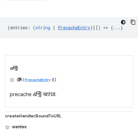
(
entries
:
(
string
|
PrecacheEntry
)[]) => {...}
এন্ট্রি
(স্ট্রিং |
PrecacheEntry
)[]
precache এন্ট্রি অ্যারে.
createHandlerBoundToURL
অকার্যকর