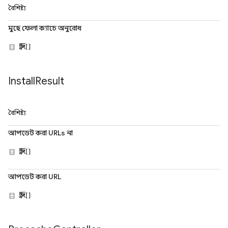
বৈশিষ্ট্য
মুছে ফেলা ক্যাচে অনুরোধ
স্ট্রিং[]
Install
Result
বৈশিষ্ট্য
আপডেট করা URLs না
স্ট্রিং[]
আপডেট করা URL
স্ট্রিং[]