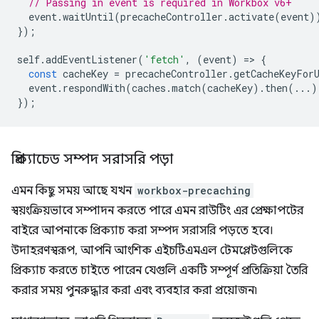
// Passing in event is required in Workbox v6+
event
.
waitUntil
(
precacheController
.
activate
(
event
)
});
self
.
addEventListener
(
'fetch'
,
(
event
)
=
>
{
const
cacheKey
=
precacheController
.
getCacheKeyFor
event
.
respondWith
(
caches
.
match
(
cacheKey
).
then
(...)
});
প্রিক্যাচেড সম্পদ সরাসরি পড়া
এমন কিছু সময় আছে যখন
workbox-precaching
স্বয়ংক্রিয়ভাবে সম্পাদন করতে পারে এমন রাউটিং এর প্রেক্ষাপটের
বাইরে আপনাকে প্রিক্যাচ করা সম্পদ সরাসরি পড়তে হবে।
উদাহরণস্বরূপ, আপনি আংশিক এইচটিএমএল টেমপ্লেটগুলিকে
প্রিক্যাচ করতে চাইতে পারেন যেগুলি একটি সম্পূর্ণ প্রতিক্রিয়া তৈরি
করার সময় পুনরুদ্ধার করা এবং ব্যবহার করা প্রয়োজন৷