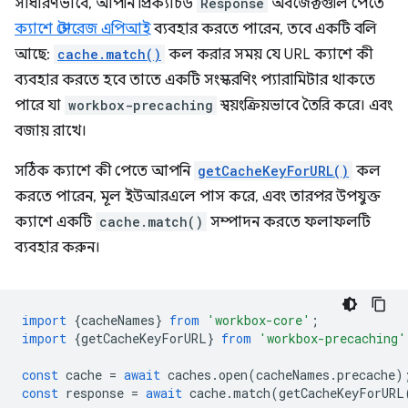
সাধারণভাবে, আপনি প্রিক্যাচড
Response
অবজেক্টগুলি পেতে
ক্যাশে স্টোরেজ এপিআই
ব্যবহার করতে পারেন, তবে একটি বলি
আছে:
cache.match()
কল করার সময় যে URL ক্যাশে কী
ব্যবহার করতে হবে তাতে একটি সংস্করণিং প্যারামিটার থাকতে
পারে যা
workbox-precaching
স্বয়ংক্রিয়ভাবে তৈরি করে। এবং
বজায় রাখে।
সঠিক ক্যাশে কী পেতে আপনি
getCacheKeyForURL()
কল
করতে পারেন, মূল ইউআরএলে পাস করে, এবং তারপর উপযুক্ত
ক্যাশে একটি
cache.match()
সম্পাদন করতে ফলাফলটি
ব্যবহার করুন।
import
{
cacheNames
}
from
'workbox-core'
;
import
{
getCacheKeyForURL
}
from
'workbox-precaching'
const
cache
=
await
caches
.
open
(
cacheNames
.
precache
)
const
response
=
await
cache
.
match
(
getCacheKeyForURL