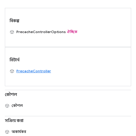
বিকল্প
PrecacheControllerOptions
ঐচ্ছিক
রিটার্ন
PrecacheController
কৌশল
কৌশল
সক্রিয় করা
অকার্যকর