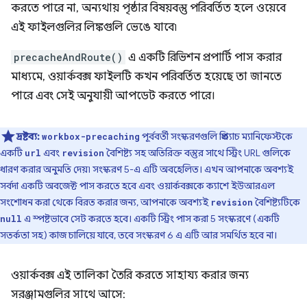
করতে পারে না, অন্যথায় পৃষ্ঠার বিষয়বস্তু পরিবর্তিত হলে ওয়েবে
এই ফাইলগুলির লিঙ্কগুলি ভেঙে যাবে৷
precacheAndRoute()
এ একটি রিভিশন প্রপার্টি পাস করার
মাধ্যমে, ওয়ার্কবক্স ফাইলটি কখন পরিবর্তিত হয়েছে তা জানতে
পারে এবং সেই অনুযায়ী আপডেট করতে পারে।
দ্রষ্টব্য:
পূর্ববর্তী সংস্করণগুলি প্রিক্যাচ ম্যানিফেস্টকে
workbox-precaching
একটি
এবং
বৈশিষ্ট্য সহ অতিরিক্ত বস্তুর সাথে স্ট্রিং URL গুলিকে
url
revision
ধারণ করার অনুমতি দেয়৷ সংস্করণ 5-এ এটি অবহেলিত। এখন আপনাকে অবশ্যই
সর্বদা একটি অবজেক্ট পাস করতে হবে এবং ওয়ার্কবক্সকে ক্যাশে ইউআরএল
সংশোধন করা থেকে বিরত করার জন্য, আপনাকে অবশ্যই
বৈশিষ্ট্যটিকে
revision
এ স্পষ্টভাবে সেট করতে হবে। একটি স্ট্রিং পাস করা 5 সংস্করণে (একটি
null
সতর্কতা সহ) কাজ চালিয়ে যাবে, তবে সংস্করণ 6 এ এটি আর সমর্থিত হবে না।
ওয়ার্কবক্স এই তালিকা তৈরি করতে সাহায্য করার জন্য
সরঞ্জামগুলির সাথে আসে: