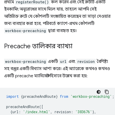
প্রথমে
registerRoute()
কল করেন এবং সেই রুটটি একটি
ইনকামিং অনুরোধের সাথে মিলে যায়, তাহলে আপনি সেই
অতিরিক্ত রুটে যে কৌশলটি সংজ্ঞায়িত করেছেন তা সাড়া দেওয়ার
জন্য ব্যবহার করা হবে, পরিবর্তে ক্যাশে-প্রথম কৌশলটি
workbox-precaching
দ্বারা ব্যবহৃত হয়।
Precache তালিকার ব্যাখ্যা
workbox-precaching
একটি
url
এবং
revision
বৈশিষ্ট্য
সহ বস্তুর একটি বিন্যাস আশা করে। এই অ্যারেকে কখনও কখনও
একটি precache ম্যানিফেস্ট হিসাবে উল্লেখ করা হয়:
import
{
precacheAndRoute
}
from
'workbox-precaching'
;
precacheAndRoute
([
{
url
:
'/index.html'
,
revision
:
'383676'
},