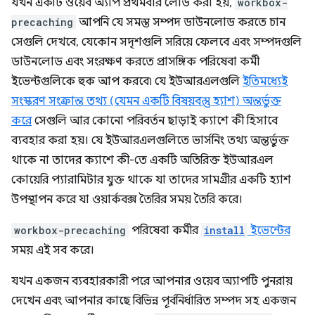
যখন একটি ওয়েব অ্যাপ প্রথমবার লোড করা হয়,
workbox-
precaching
আপনি যে সমস্ত সম্পদ ডাউনলোড করতে চান
সেগুলি দেখবে, যেকোন সদৃশগুলি সরিয়ে ফেলবে এবং সম্পদগুলি
ডাউনলোড এবং সংরক্ষণ করতে প্রাসঙ্গিক পরিষেবা কর্মী
ইভেন্টগুলিকে হুক আপ করবে৷ যে ইউআরএলগুলি
ইতিমধ্যেই
সংস্করণ সংক্রান্ত তথ্য (যেমন একটি বিষয়বস্তু হ্যাশ) অন্তর্ভুক্ত
করে
সেগুলি আর কোনো পরিবর্তন ছাড়াই ক্যাশে কী হিসাবে
ব্যবহার করা হয়। যে ইউআরএলগুলিতে ভার্সনিং তথ্য অন্তর্ভুক্ত
থাকে না তাদের ক্যাশে কী-তে একটি অতিরিক্ত ইউআরএল
কোয়েরি প্যারামিটার যুক্ত থাকে যা তাদের সামগ্রীর একটি হ্যাশ
উপস্থাপন করে যা ওয়ার্কবক্স তৈরির সময় তৈরি করে।
workbox-precaching
পরিষেবা কর্মীর
install
ইভেন্টের
সময় এই সব করে।
যখন একজন ব্যবহারকারী পরে আপনার ওয়েব অ্যাপটি পুনরায়
দেখেন এবং আপনার কাছে বিভিন্ন পূর্বনির্ধারিত সম্পদ সহ একজন