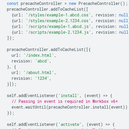
const
precacheController
=
new
PrecacheController
();
precacheController
.
addToCacheList
([
{
url
:
'/styles/example-1.abcd.css'
,
revision
:
null
{
url
:
'/styles/example-2.1234.css'
,
revision
:
null
{
url
:
'/scripts/example-1.abcd.js'
,
revision
:
null
{
url
:
'/scripts/example-2.1234.js'
,
revision
:
null
]);
precacheController
.
addToCacheList
([{
url
:
'/index.html'
,
revision
:
'abcd'
,
},
{
url
:
'/about.html'
,
revision
:
'1234'
,
}]);
self
.
addEventListener
(
'install'
,
(
event
)
=
>
{
// Passing in event is required in Workbox v6+
event
.
waitUntil
(
precacheController
.
install
(
event
))
});
self
.
addEventListener
(
'activate'
,
(
event
)
=
>
{