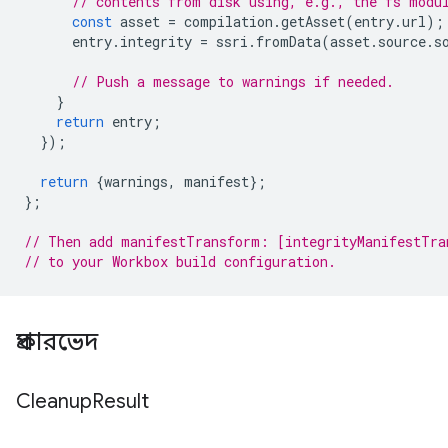
// contents from disk using, e.g., the fs modu
const
asset
=
compilation
.
getAsset
(
entry
.
url
);
entry
.
integrity
=
ssri
.
fromData
(
asset
.
source
.
s
// Push a message to warnings if needed.
}
return
entry
;
});
return
{
warnings
,
manifest
};
};
// Then add manifestTransform: [integrityManifestTra
// to your Workbox build configuration.
প্রকারভেদ
Cleanup
Result