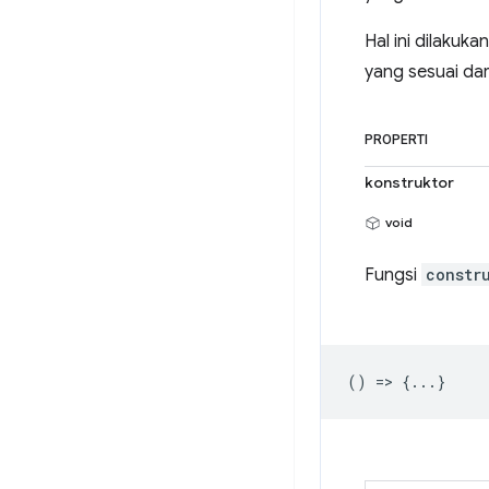
Hal ini dilakuk
yang sesuai dar
PROPERTI
konstruktor
void
Fungsi
constr
() => {...}