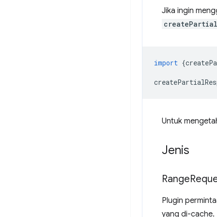
Jika ingin meng
createPartia
import
{
createPa
createPartialRes
Untuk mengetah
Jenis
Range
Reque
Plugin permint
yang di-cache.