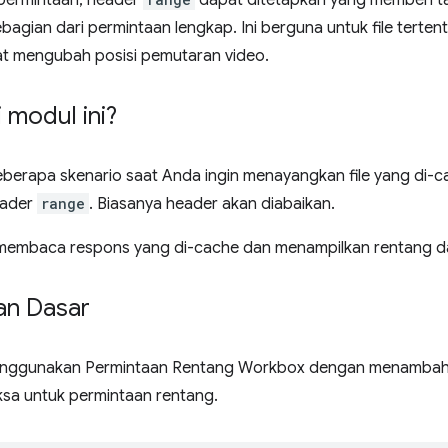
permintaan, header
dapat ditetapkan yang memberi ta
agian dari permintaan lengkap. Ini berguna untuk file tertentu
t mengubah posisi pemutaran video.
 modul ini?
berapa skenario saat Anda ingin menayangkan file yang di-c
eader
range
. Biasanya header akan diabaikan.
 membaca respons yang di-cache dan menampilkan rentang da
an Dasar
nggunakan Permintaan Rentang Workbox dengan menambahkan
ksa untuk permintaan rentang.