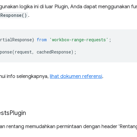
gunakan logika ini di luar Plugin, Anda dapat menggunakan fu
lResponse()
.
rtialResponse
}
from
'workbox-range-requests'
;
ponse
(
request
,
cachedResponse
);
ui info selengkapnya,
lihat dokumen referensi
.
sts
Plugin
aan rentang memudahkan permintaan dengan header 'Rentang'