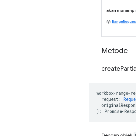
akan menampi
RangeReques
Metode
create
Partia
workbox
-
range
-
re
request
:
Reque
originalRespon
)
:
Promise<Resp
Dengan objek