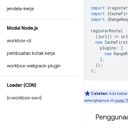
import
{
register
jendela-kerja
import
{
CacheFir
import
{
RangeReq
Modul Node
.
js
registerRoute
(
({
url
})
=
>
url
workbox-cli
new
CacheFirst
plugins
:
[
pembuatan kotak kerja
new
RangeR
],
});
workbox-webpack-plugin
);
Loader (CDN)
Catatan:
Ada bebera
{i>workbox-sw<i}
selengkapnya di
resep 
Penggunaa