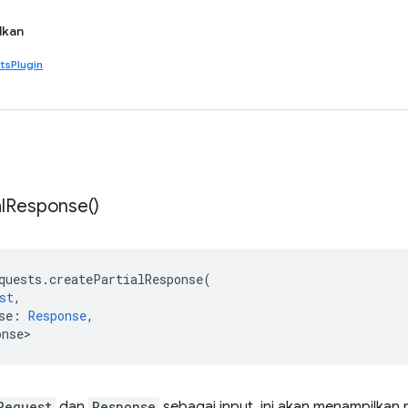
lkan
tsPlugin
l
Response(
)
quests
.
createPartialResponse
(
st
,
se
:
Response
,
onse>
Request
dan
Response
sebagai input, ini akan menampilkan 