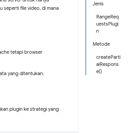
hu server untuk hanya
Jenis
 seperti file video, di mana
RangeReq
uestsPlugi
n
Metode
ache tetapi browser
createParti
alRespons
e()
ta yang ditentukan.
 plugin ke strategi yang