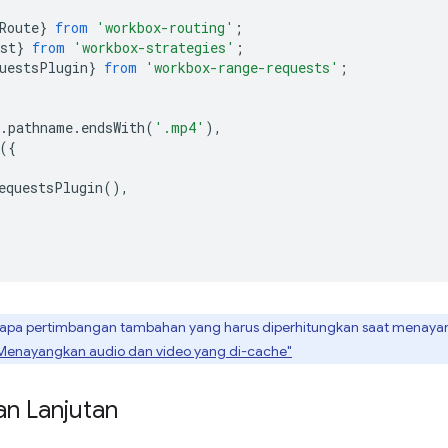
Route
}
from
'workbox-routing'
;
st
}
from
'workbox-strategies'
;
uestsPlugin
}
from
'workbox-range-requests'
;
.
pathname
.
endsWith
(
'.mp4'
),
({
equestsPlugin
(),
pa pertimbangan tambahan yang harus diperhitungkan saat menayan
"Menayangkan audio dan video yang di-cache"
n Lanjutan