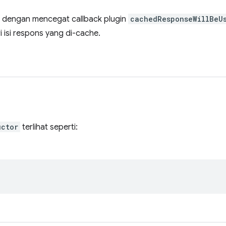
an dengan mencegat callback plugin
cachedResponseWillBeU
i isi respons yang di-cache.
uctor
terlihat seperti: