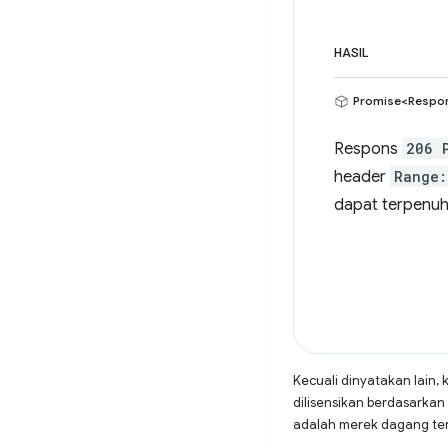
HASIL
Promise<Respo
Respons
206 
header
Range:
dapat terpenuh
Kecuali dinyatakan lain, 
dilisensikan berdasarkan
adalah merek dagang terd