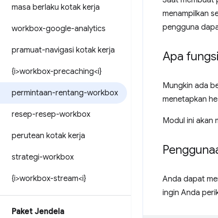
Saat membuat 
masa berlaku kotak kerja
menampilkan seb
pengguna dapa
workbox-google-analytics
pramuat-navigasi kotak kerja
Apa fungsi
{i>workbox-precaching<i}
Mungkin ada be
permintaan-rentang-workbox
menetapkan h
resep-resep-workbox
Modul ini akan
perutean kotak kerja
Pengguna
strategi-workbox
{i>workbox-stream<i}
Anda dapat me
ingin Anda peri
Paket Jendela