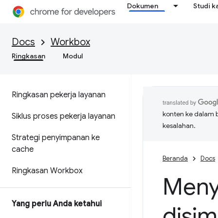
Dokumen
Studi k
Docs
Workbox
Ringkasan
Modul
Ringkasan pekerja layanan
konten ke dalam 
Siklus proses pekerja layanan
kesalahan.
Strategi penyimpanan ke
cache
Beranda
Docs
Ringkasan Workbox
Meny
Yang perlu Anda ketahui
disi