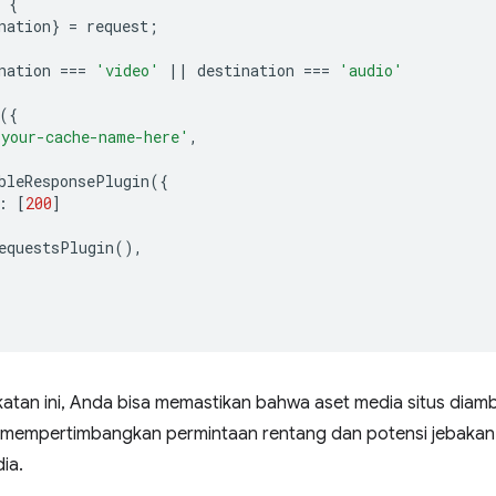
{
nation
}
=
request
;
nation
===
'video'
||
destination
===
'audio'
({
'your-cache-name-here'
,
bleResponsePlugin
({
:
[
200
]
equestsPlugin
(),
tan ini, Anda bisa memastikan bahwa aset media situs diambi
l mempertimbangkan permintaan rentang dan potensi jebakan 
ia.