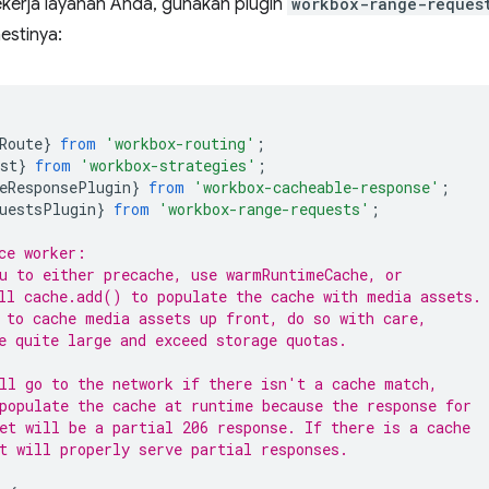
ekerja layanan Anda, gunakan plugin
workbox-range-reques
stinya:
Route
}
from
'workbox-routing'
;
st
}
from
'workbox-strategies'
;
eResponsePlugin
}
from
'workbox-cacheable-response'
;
uestsPlugin
}
from
'workbox-range-requests'
;
ce worker:
u to either precache, use warmRuntimeCache, or
ll cache.add() to populate the cache with media assets.
 to cache media assets up front, do so with care,
e quite large and exceed storage quotas.
ll go to the network if there isn't a cache match,
populate the cache at runtime because the response for
et will be a partial 206 response. If there is a cache
t will properly serve partial responses.