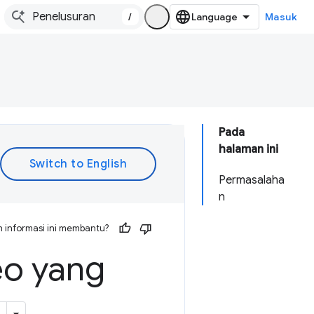
/
Masuk
Pada
halaman ini
Permasalaha
n
 informasi ini membantu?
eo yang