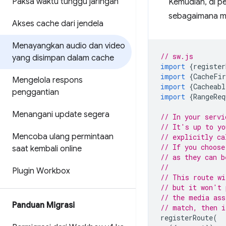
Paksa waktu tunggu jaringan
Kemudian, di p
sebagaimana me
Akses cache dari jendela
Menayangkan audio dan video
// sw.js
yang disimpan dalam cache
import
{
register
import
{
CacheFir
Mengelola respons
import
{
Cacheabl
penggantian
import
{
RangeReq
Menangani update segera
// In your servi
// It's up to yo
Mencoba ulang permintaan
// explicitly ca
// If you choose
saat kembali online
// as they can b
//
Plugin Workbox
// This route wi
// but it won't 
// the media ass
Panduan Migrasi
// match, then i
registerRoute
(