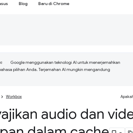
asus
Blog
Baru di Chrome
Google menggunakan teknologi AI untuk menerjemahkan
bahasa pilihan Anda. Terjemahan AI mungkin mengandung
Workbox
Apakah
ajikan audio dan vid
mpan dalam cache