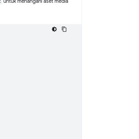
t
untuk menangani aset media