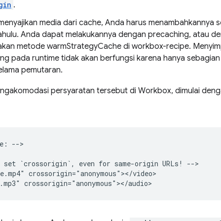
gin
.
n menyajikan media dari cache, Anda harus menambahkannya se
dahulu. Anda dapat melakukannya dengan precaching, atau 
an metode warmStrategyCache di workbox-recipe. Menyimp
ing pada runtime tidak akan berfungsi karena hanya sebagian 
selama pemutaran.
engakomodasi persyaratan tersebut di Workbox, dimulai den
e: -->

 set `crossorigin`, even for same-origin URLs! -->

e.mp4" crossorigin="anonymous"></video>
