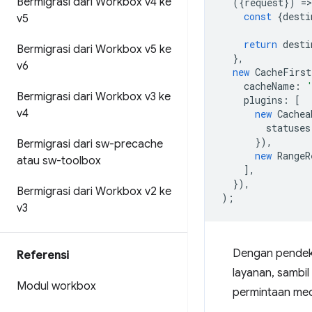
Bermigrasi dari Workbox v4 ke
({
request
})
=
>
const
{
desti
v5
return
desti
Bermigrasi dari Workbox v5 ke
},
v6
new
CacheFirst
cacheName
:
Bermigrasi dari Workbox v3 ke
plugins
:
[
v4
new
Cachea
statuses
}),
Bermigrasi dari sw-precache
new
RangeR
atau sw-toolbox
],
}),
Bermigrasi dari Workbox v2 ke
);
v3
Dengan pendeka
Referensi
layanan, sambi
Modul workbox
permintaan med