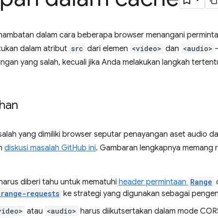
ambatan dalam cara beberapa browser menangani permintaa
tukan dalam atribut
src
dari elemen
<video>
dan
<audio>
ngan yang salah, kecuali jika Anda melakukan langkah terten
han
alah yang dimiliki browser seputar penayangan aset audio da
am
diskusi masalah GitHub ini
. Gambaran lengkapnya memang ru
arus diberi tahu untuk mematuhi
header permintaan
Range
range-requests
ke strategi yang digunakan sebagai pengen
video>
atau
<audio>
harus diikutsertakan dalam mode CO