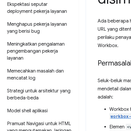
Ekspektasi seputar
deployment pekerja layanan
Ada beberapa h
Menghapus pekerja layanan
URL yang diten
yang berisi bug
perilaku penaya
Meningkatkan pengalaman
Workbox.
pengembangan pekerja
layanan
Permasala
Memecahkan masalah dan
mencatat log
Seluk-beluk mas
mendetail dal
Strategi untuk arsitektur yang
adalah:
berbeda-beda
Workbox h
Model shell aplikasi
workbox-
Pramuat Navigasi untuk HTML
Elemen
<
yang mengutamakan Jaringan