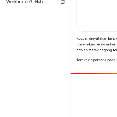
Workbox di Git
Hub
Kecuali dinyatakan lain, 
dilisensikan berdasarkan
adalah merek dagang terd
Terakhir diperbarui pada
Beri kontribusi
Laporkan bug
Lihat masalah terbuka