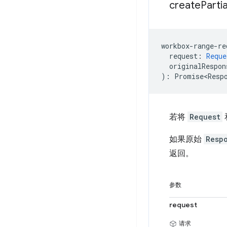
create
Partia
workbox
-
range
-
re
request
:
Reque
originalRespon
)
:
Promise<Resp
若将
Request
如果原始
Resp
返回。
参数
request
请求