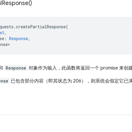
l
Response(
)
quests
.
createPartialResponse
(
st
,
se
:
Response
,
onse>
和
Response
对象作为输入，此函数将返回一个 promise 来创
onse
已包含部分内容（即其状态为 206），则系统会假定它已