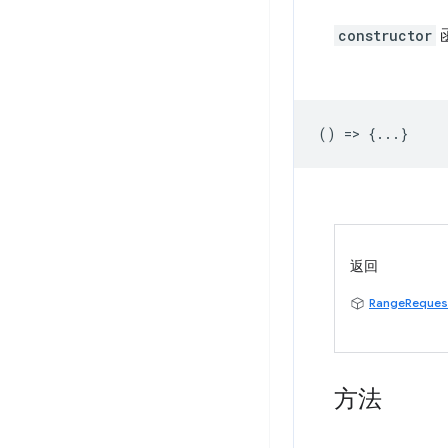
constructor
() => {...}
返回
RangeReques
方法