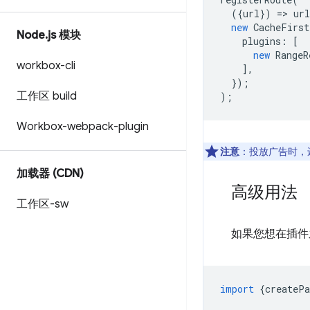
({
url
})
=
>
url
new
CacheFirst
Node
.
js 模块
plugins
:
[
new
RangeR
workbox-cli
],
});
工作区 build
);
Workbox-webpack-plugin
注意
：投放广告时，
加载器 (CDN)
高级用法
工作区-sw
如果您想在插件
import
{
createPa