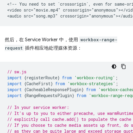
<!-- You need to set `crossorigin`, even for same-ori
<video src="movie.mp4" crossorigin="anonymous"></vide
然后，在 Service Worker 中，使用
workbox-range-
request
插件相应地处理媒体资源：
// sw.js
import
{
registerRoute
}
from
'workbox-routing'
;
import
{
CacheFirst
}
from
'workbox-strategies'
;
import
{
CacheableResponsePlugin
}
from
'workbox-cache
import
{
RangeRequestsPlugin
}
from
'workbox-range-req
// In your service worker:
// It's up to you to either precache, use warmRuntim
// explicitly call cache.add() to populate the cache
// If you choose to cache media assets up front, do 
// as they can be quite large and exceed storage quot