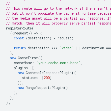
//
// This route will go to the network if there isn't 
// but it won't populate the cache at runtime becaus
// the media asset will be a partial 206 response. I
// match, then it will properly serve partial respon
registerRoute
(
({
request
})
=
>
{
const
{
destination
}
=
request
;
return
destination
===
'video'
||
destination
==
},
new
CacheFirst
({
cacheName
:
'your-cache-name-here'
,
plugins
:
[
new
CacheableResponsePlugin
({
statuses
:
[
200
]
}),
new
RangeRequestsPlugin
(),
],
}),
);