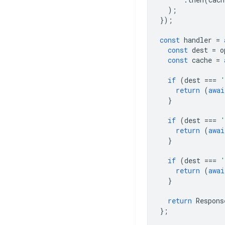
);
});
const
handler
=
const
dest
=
o
const
cache
=
if
(
dest
===
'
return
(
awai
}
if
(
dest
===
'
return
(
awai
}
if
(
dest
===
'
return
(
awai
}
return
Respons
};