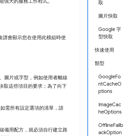
能強大的服務工作程式。
取
圖片快取
Google 字
型快取
食譜會顯示您在使用此模組時使
快速使用
類型
GoogleFo
、圖片或字型，例如使用者離線
ntCacheO
快取這些項目的要求；為了向下
ptions
ImageCac
。如需所有設定選項的清單，請
heOptions
OfflineFallb
線備用配方，就必須自行建立路
ackOption