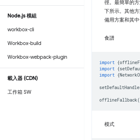
徑。最簡單的
下所示。其他方案
Node
.
js 模組
備用方案和其中
workbox-cli
食譜
Workbox-build
Workbox-webpack-plugin
import
{
offlineF
import
{
setDefau
import
{
NetworkO
載入器 (CDN)
setDefaultHandle
工作箱 SW
offlineFallback
(
模式