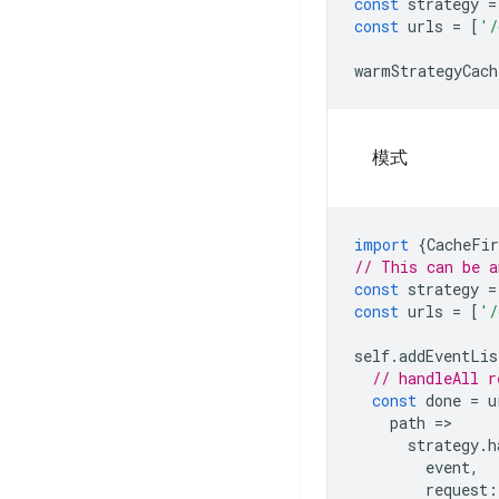
const
strategy
=
const
urls
=
[
'/
warmStrategyCach
模式
import
{
CacheFir
// This can be a
const
strategy
=
const
urls
=
[
'/
self
.
addEventLis
// handleAll r
const
done
=
u
path
=
strategy
.
h
event
,
request
: