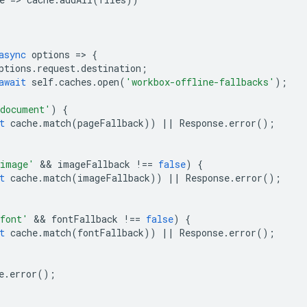
async
options
=
>
{
ptions
.
request
.
destination
;
await
self
.
caches
.
open
(
'workbox-offline-fallbacks'
);
document'
)
{
t
cache
.
match
(
pageFallback
))
||
Response
.
error
();
image'
 && 
imageFallback
!==
false
)
{
t
cache
.
match
(
imageFallback
))
||
Response
.
error
();
font'
 && 
fontFallback
!==
false
)
{
t
cache
.
match
(
fontFallback
))
||
Response
.
error
();
e
.
error
();