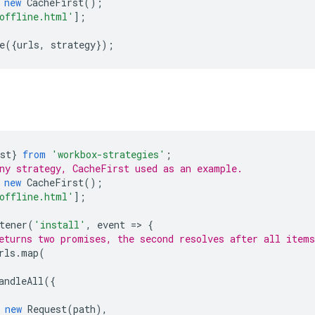
new
CacheFirst
();
offline.html'
];
e
({
urls
,
strategy
});
st
}
from
'workbox-strategies'
;
ny strategy, CacheFirst used as an example.
new
CacheFirst
();
offline.html'
];
tener
(
'install'
,
event
=
>
{
eturns two promises, the second resolves after all items
rls
.
map
(
andleAll
({
new
Request
(
path
),