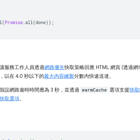
l
(
Promise
.
all
(
done
));
讓服務工作人員透過
網路優先
快取策略回應 HTML 網頁 (透過
以在 4.0 秒以下的
最大內容繪製
分數內快速送達。
假設網路逾時時間應為 3 秒，並透過
warmCache
選項支援
快取
快取選項
。