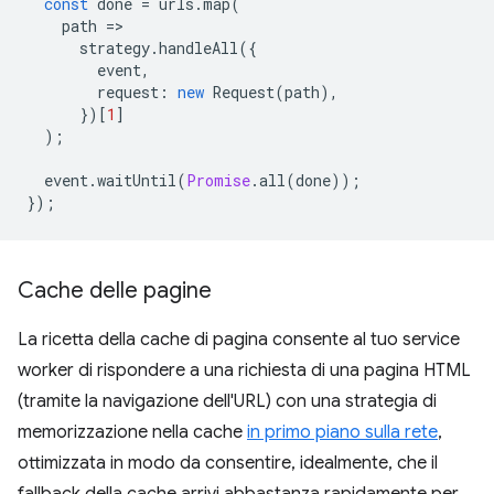
const
done
=
urls
.
map
(
path
=
strategy
.
handleAll
({
event
,
request
:
new
Request
(
path
),
})[
1
]
);
event
.
waitUntil
(
Promise
.
all
(
done
));
});
Cache delle pagine
La ricetta della cache di pagina consente al tuo service
worker di rispondere a una richiesta di una pagina HTML
(tramite la navigazione dell'URL) con una strategia di
memorizzazione nella cache
in primo piano sulla rete
,
ottimizzata in modo da consentire, idealmente, che il