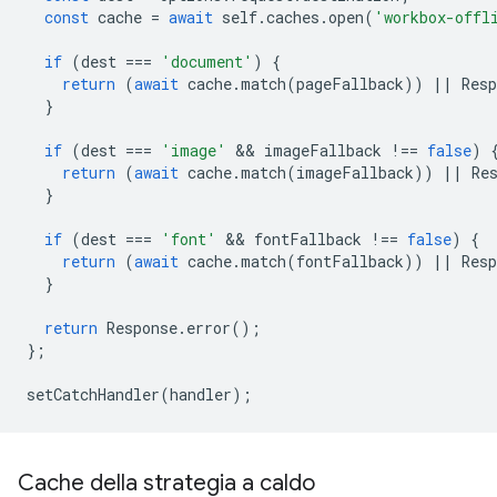
const
cache
=
await
self
.
caches
.
open
(
'workbox-offl
if
(
dest
===
'document'
)
{
return
(
await
cache
.
match
(
pageFallback
))
||
Resp
}
if
(
dest
===
'image'
 && 
imageFallback
!==
false
)
return
(
await
cache
.
match
(
imageFallback
))
||
Re
}
if
(
dest
===
'font'
 && 
fontFallback
!==
false
)
{
return
(
await
cache
.
match
(
fontFallback
))
||
Resp
}
return
Response
.
error
();
};
setCatchHandler
(
handler
);
Cache della strategia a caldo