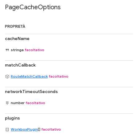
Page
Cache
Options
PROPRIETÀ
cacheName
stringa
facoltativo
matchCallback
RouteMatchCallback
facoltativo
networkTimeoutSeconds
number
facoltativo
plugins
WorkboxPlugin
[]
facoltativo