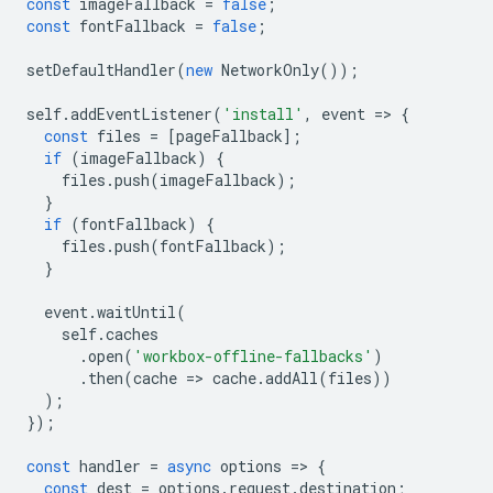
const
imageFallback
=
false
;
const
fontFallback
=
false
;
setDefaultHandler
(
new
NetworkOnly
());
self
.
addEventListener
(
'install'
,
event
=
>
{
const
files
=
[
pageFallback
];
if
(
imageFallback
)
{
files
.
push
(
imageFallback
);
}
if
(
fontFallback
)
{
files
.
push
(
fontFallback
);
}
event
.
waitUntil
(
self
.
caches
.
open
(
'workbox-offline-fallbacks'
)
.
then
(
cache
=
>
cache
.
addAll
(
files
))
);
});
const
handler
=
async
options
=
>
{
const
dest
=
options
.
request
.
destination
;