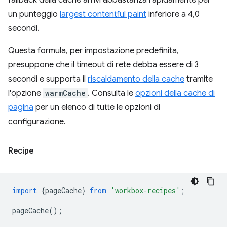
fallback della cache arrivi abbastanza rapidamente per
un punteggio
largest contentful paint
inferiore a 4,0
secondi.
Questa formula, per impostazione predefinita,
presuppone che il timeout di rete debba essere di 3
secondi e supporta il
riscaldamento della cache
tramite
l'opzione
warmCache
. Consulta le
opzioni della cache di
pagina
per un elenco di tutte le opzioni di
configurazione.
Recipe
import
{
pageCache
}
from
'workbox-recipes'
;
pageCache
();