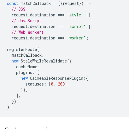
const
matchCallback
=
({
request
})
=
// CSS
request
.
destination
===
'style'
||
// JavaScript
request
.
destination
===
'script'
||
// Web Workers
request
.
destination
===
'worker'
;
registerRoute
(
matchCallback
,
new
StaleWhileRevalidate
({
cacheName
,
plugins
:
[
new
CacheableResponsePlugin
({
statuses
:
[
0
,
200
],
}),
],
})
);