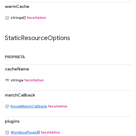
warmCache
stringa[]
facoltativo
Static
Resource
Options
PROPRIETÀ
cacheName
stringa
facoltativo
matchCallback
RouteMatchCallback
facoltativo
plugins
WorkboxPlugin
[]
facoltativo