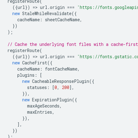
registerRoute
(
({
url
})
=
>
url
.
origin
===
'https://fonts.googleapi
new
StaleWhileRevalidate
({
cacheName
:
sheetCacheName
,
})
);
// Cache the underlying font files with a cache-first
registerRoute
(
({
url
})
=
>
url
.
origin
===
'https://fonts.gstatic.c
new
CacheFirst
({
cacheName
:
fontCacheName
,
plugins
:
[
new
CacheableResponsePlugin
({
statuses
:
[
0
,
200
],
}),
new
ExpirationPlugin
({
maxAgeSeconds
,
maxEntries
,
}),
],
})
);