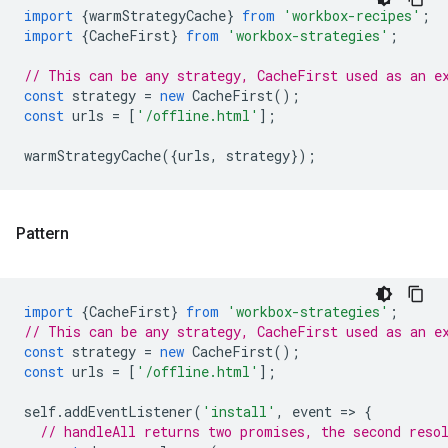
import
{
warmStrategyCache
}
from
'workbox-recipes'
;
import
{
CacheFirst
}
from
'workbox-strategies'
;
// This can be any strategy, CacheFirst used as an e
const
strategy
=
new
CacheFirst
();
const
urls
=
[
'/offline.html'
];
warmStrategyCache
({
urls
,
strategy
});
Pattern
import
{
CacheFirst
}
from
'workbox-strategies'
;
// This can be any strategy, CacheFirst used as an e
const
strategy
=
new
CacheFirst
();
const
urls
=
[
'/offline.html'
];
self
.
addEventListener
(
'install'
,
event
=
>
{
// handleAll returns two promises, the second reso