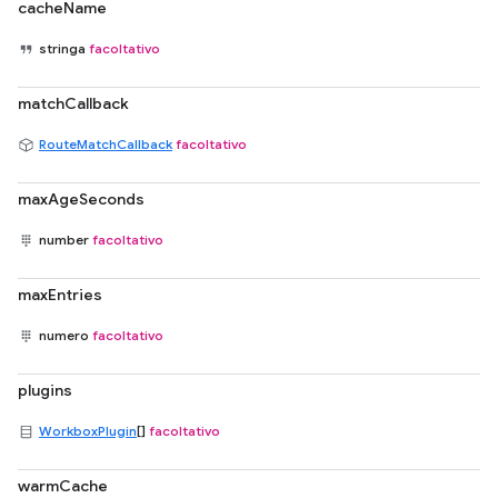
cacheName
stringa
facoltativo
matchCallback
RouteMatchCallback
facoltativo
maxAgeSeconds
number
facoltativo
maxEntries
numero
facoltativo
plugins
WorkboxPlugin
[]
facoltativo
warmCache