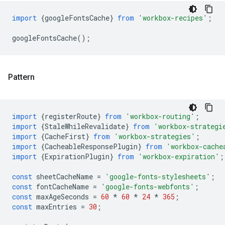
import
{
googleFontsCache
}
from
'workbox-recipes'
;
googleFontsCache
();
Pattern
import
{
registerRoute
}
from
'workbox-routing'
;
import
{
StaleWhileRevalidate
}
from
'workbox-strategi
import
{
CacheFirst
}
from
'workbox-strategies'
;
import
{
CacheableResponsePlugin
}
from
'workbox-cache
import
{
ExpirationPlugin
}
from
'workbox-expiration'
;
const
sheetCacheName
=
'google-fonts-stylesheets'
;
const
fontCacheName
=
'google-fonts-webfonts'
;
const
maxAgeSeconds
=
60
*
60
*
24
*
365
;
const
maxEntries
=
30
;