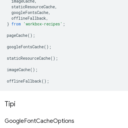
imageCache
,
staticResourceCache
,
googleFontsCache
,
offlineFallback
,
}
from
'workbox-recipes'
;
pageCache
();
googleFontsCache
();
staticResourceCache
();
imageCache
();
offlineFallback
();
Tipi
Google
Font
Cache
Options