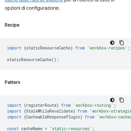
cache delle risorse statiche
per un elenco di tutte le
opzioni di configurazione.
Recipe
import
{
staticResourceCache
}
from
'workbox-recipes'
;
staticResourceCache
();
Pattern
import
{
registerRoute
}
from
'workbox-routing'
;
import
{
StaleWhileRevalidate
}
from
'workbox-strategi
import
{
CacheableResponsePlugin
}
from
'workbox-cache
const
cacheName
=
'static-resources'
;