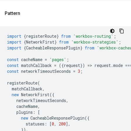
Pattern
import
{
registerRoute
}
from
'workbox-routing'
;
import
{
NetworkFirst
}
from
'workbox-strategies'
;
import
{
CacheableResponsePlugin
}
from
'workbox-cache
const
cacheName
=
'pages'
;
const
matchCallback
=
({
request
})
=
>
request
.
mode
==
const
networkTimeoutSeconds
=
3
;
registerRoute
(
matchCallback
,
new
NetworkFirst
({
networkTimeoutSeconds
,
cacheName
,
plugins
:
[
new
CacheableResponsePlugin
({
statuses
:
[
0
,
200
],
}),