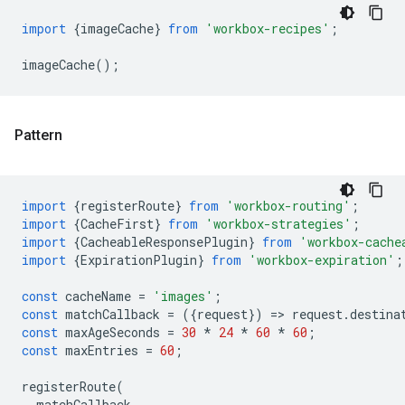
import
{
imageCache
}
from
'workbox-recipes'
;
imageCache
();
Pattern
import
{
registerRoute
}
from
'workbox-routing'
;
import
{
CacheFirst
}
from
'workbox-strategies'
;
import
{
CacheableResponsePlugin
}
from
'workbox-cache
import
{
ExpirationPlugin
}
from
'workbox-expiration'
;
const
cacheName
=
'images'
;
const
matchCallback
=
({
request
})
=
>
request
.
destina
const
maxAgeSeconds
=
30
*
24
*
60
*
60
;
const
maxEntries
=
60
;
registerRoute
(
matchCallback
,