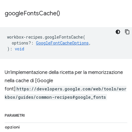
google
Fonts
Cache(
)
workbox
-
recipes
.
googleFontsCache
(
options?
:
GoogleFontCacheOptions
,
)
:
void
Un'implementazione della ricetta per la memorizzazione
nella cache di [Google
font]
https://developers.google.com/web/tools/wor
kbox/guides/common-recipes#google_fonts
PARAMETRI
opzioni