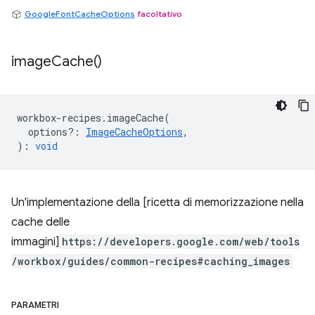
GoogleFontCacheOptions
facoltativo
image
Cache(
)
workbox
-
recipes
.
imageCache
(
options?
:
ImageCacheOptions
,
)
:
void
Un'implementazione della [ricetta di memorizzazione nella
cache delle
immagini]
https://developers.google.com/web/tools
/workbox/guides/common-recipes#caching_images
PARAMETRI