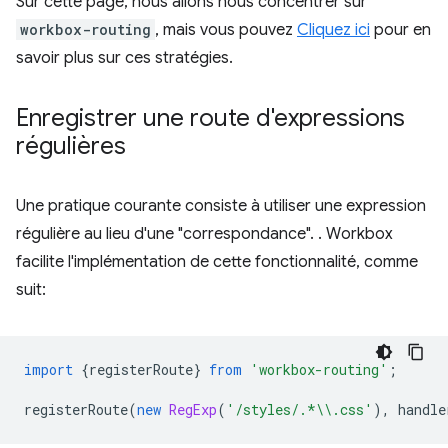
Sur cette page, nous allons nous concentrer sur
workbox-routing
, mais vous pouvez
Cliquez ici
pour en
savoir plus sur ces stratégies.
Enregistrer une route d'expressions
régulières
Une pratique courante consiste à utiliser une expression
régulière au lieu d'une "correspondance". . Workbox
facilite l'implémentation de cette fonctionnalité, comme
suit:
import
{
registerRoute
}
from
'workbox-routing'
;
registerRoute
(
new
RegExp
(
'/styles/.*\\.css'
),
handle