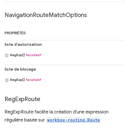
Navigation
Route
Match
Options
PROPRIÉTÉS
liste d'autorisation
RegExp[]
facultatif
liste de blocage
RegExp[]
facultatif
Reg
Exp
Route
RegExpRoute facilite la création d'une expression
régulière basée sur
workbox-routing.Route