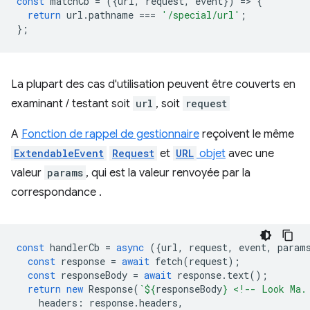
const
matchCb
=
({
url
,
request
,
event
})
=
>
{
return
url
.
pathname
===
'/special/url'
;
};
La plupart des cas d'utilisation peuvent être couverts en
examinant / testant soit
url
, soit
request
A
Fonction de rappel de gestionnaire
reçoivent le même
ExtendableEvent
Request
et
URL
objet
avec une
valeur
params
, qui est la valeur renvoyée par la
correspondance .
const
handlerCb
=
async
({
url
,
request
,
event
,
param
const
response
=
await
fetch
(
request
);
const
responseBody
=
await
response
.
text
();
return
new
Response
(
`
${
responseBody
}
 <!-- Look Ma.
headers
:
response
.
headers
,