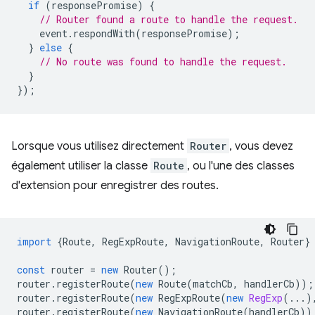
if
(
responsePromise
)
{
// Router found a route to handle the request.
event
.
respondWith
(
responsePromise
);
}
else
{
// No route was found to handle the request.
}
});
Lorsque vous utilisez directement
Router
, vous devez
également utiliser la classe
Route
, ou l'une des classes
d'extension pour enregistrer des routes.
import
{
Route
,
RegExpRoute
,
NavigationRoute
,
Router
}
const
router
=
new
Router
();
router
.
registerRoute
(
new
Route
(
matchCb
,
handlerCb
));
router
.
registerRoute
(
new
RegExpRoute
(
new
RegExp
(...)
router
.
registerRoute
(
new
NavigationRoute
(
handlerCb
))