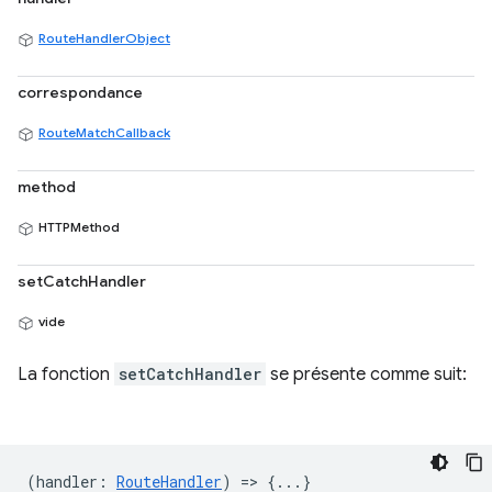
RouteHandlerObject
correspondance
RouteMatchCallback
method
HTTPMethod
setCatchHandler
vide
La fonction
setCatchHandler
se présente comme suit:
(
handler
:
RouteHandler
) => {...}