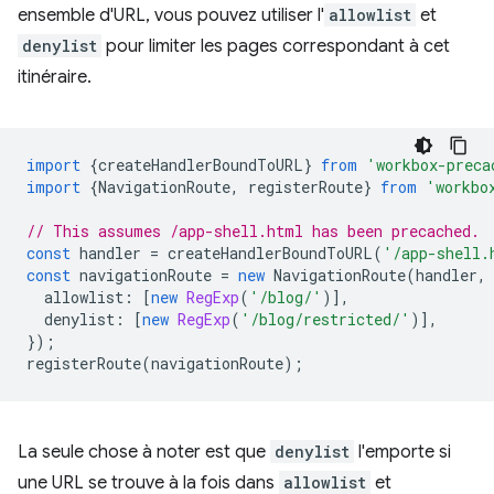
ensemble d'URL, vous pouvez utiliser l'
allowlist
et
denylist
pour limiter les pages correspondant à cet
itinéraire.
import
{
createHandlerBoundToURL
}
from
'workbox-preca
import
{
NavigationRoute
,
registerRoute
}
from
'workbo
// This assumes /app-shell.html has been precached.
const
handler
=
createHandlerBoundToURL
(
'/app-shell.
const
navigationRoute
=
new
NavigationRoute
(
handler
,
allowlist
:
[
new
RegExp
(
'/blog/'
)],
denylist
:
[
new
RegExp
(
'/blog/restricted/'
)],
});
registerRoute
(
navigationRoute
);
La seule chose à noter est que
denylist
l'emporte si
une URL se trouve à la fois dans
allowlist
et