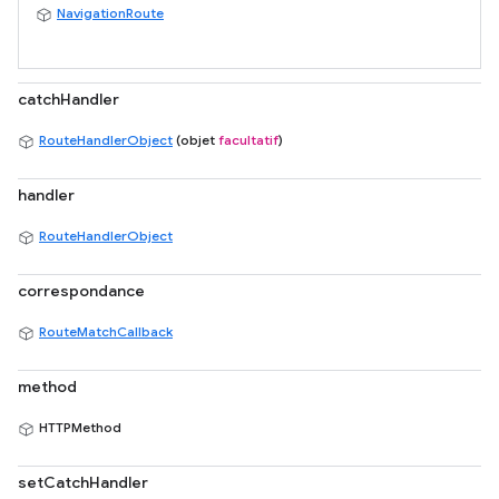
NavigationRoute
catchHandler
RouteHandlerObject
(objet
facultatif
)
handler
RouteHandlerObject
correspondance
RouteMatchCallback
method
HTTPMethod
setCatchHandler