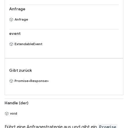
Anfrage
Anfrage
event
ExtendableEvent
Gibt zurück
Promise<Response>
Handle (der)
void
Führt eine Anfragestrategie aus und gibt ein
Promise