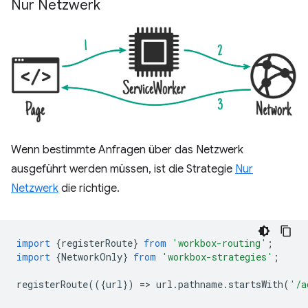
Nur Netzwerk
Wenn bestimmte Anfragen über das Netzwerk
ausgeführt werden müssen, ist die Strategie
Nur
Netzwerk
die richtige.
import
{
registerRoute
}
from
'workbox-routing'
;
import
{
NetworkOnly
}
from
'workbox-strategies'
;
registerRoute
(({
url
})
=
>
url
.
pathname
.
startsWith
(
'/a