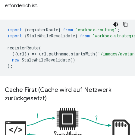
erforderlich ist.
import
{
registerRoute
}
from
'workbox-routing'
;
import
{
StaleWhileRevalidate
}
from
'workbox-strategi
registerRoute
(
({
url
})
=
>
url
.
pathname
.
startsWith
(
'/images/avatar
new
StaleWhileRevalidate
()
);
Cache First (Cache wird auf Netzwerk
zurückgesetzt)