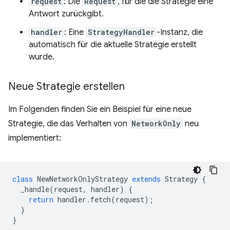
request
: Die
Request
, für die die Strategie eine
Antwort zurückgibt.
handler
: Eine
StrategyHandler
-Instanz, die
automatisch für die aktuelle Strategie erstellt
wurde.
Neue Strategie erstellen
Im Folgenden finden Sie ein Beispiel für eine neue
Strategie, die das Verhalten von
NetworkOnly
neu
implementiert:
class
NewNetworkOnlyStrategy
extends
Strategy
{
_handle
(
request
,
handler
)
{
return
handler
.
fetch
(
request
);
}
}