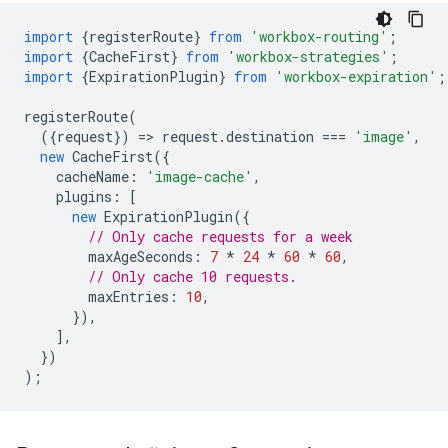
import
{
registerRoute
}
from
'workbox-routing'
;
import
{
CacheFirst
}
from
'workbox-strategies'
;
import
{
ExpirationPlugin
}
from
'workbox-expiration'
;
registerRoute
(
({
request
})
=
>
request
.
destination
===
'image'
,
new
CacheFirst
({
cacheName
:
'image-cache'
,
plugins
:
[
new
ExpirationPlugin
({
// Only cache requests for a week
maxAgeSeconds
:
7
*
24
*
60
*
60
,
// Only cache 10 requests.
maxEntries
:
10
,
}),
],
})
);