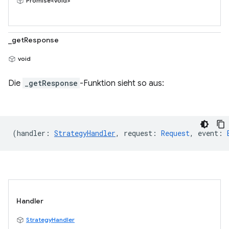
Promise<void>
_getResponse
void
Die
_getResponse
-Funktion sieht so aus:
(
handler
:
StrategyHandler
,
request
:
Request
,
event
:
Handler
StrategyHandler