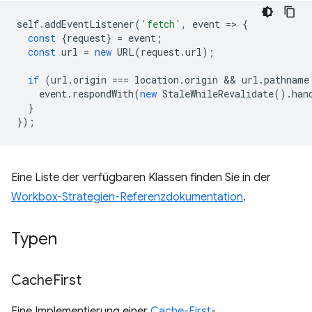
self
.
addEventListener
(
'fetch'
,
event
=
>
{
const
{
request
}
=
event
;
const
url
=
new
URL
(
request
.
url
);
if
(
url
.
origin
===
location
.
origin
 && 
url
.
pathname
event
.
respondWith
(
new
StaleWhileRevalidate
().
han
}
});
Eine Liste der verfügbaren Klassen finden Sie in der
Workbox-Strategien-Referenzdokumentation
.
Typen
Cache
First
Eine Implementierung einer
Cache-First
-