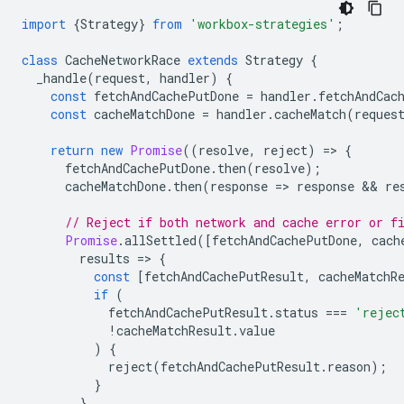
import
{
Strategy
}
from
'workbox-strategies'
;
class
CacheNetworkRace
extends
Strategy
{
_handle
(
request
,
handler
)
{
const
fetchAndCachePutDone
=
handler
.
fetchAndCac
const
cacheMatchDone
=
handler
.
cacheMatch
(
reques
return
new
Promise
((
resolve
,
reject
)
=
>
{
fetchAndCachePutDone
.
then
(
resolve
);
cacheMatchDone
.
then
(
response
=
>
response
 && 
re
// Reject if both network and cache error or f
Promise
.
allSettled
([
fetchAndCachePutDone
,
cach
results
=
>
{
const
[
fetchAndCachePutResult
,
cacheMatchR
if
(
fetchAndCachePutResult
.
status
===
'rejec
!
cacheMatchResult
.
value
)
{
reject
(
fetchAndCachePutResult
.
reason
);
}
}