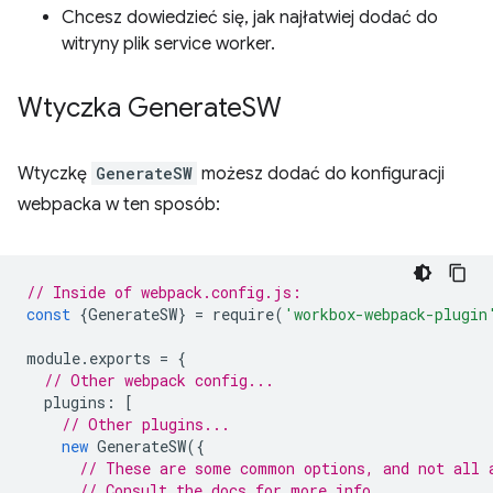
Chcesz dowiedzieć się, jak najłatwiej dodać do
witryny plik service worker.
Wtyczka Generate
SW
Wtyczkę
GenerateSW
możesz dodać do konfiguracji
webpacka w ten sposób:
// Inside of webpack.config.js:
const
{
GenerateSW
}
=
require
(
'workbox-webpack-plugin
module
.
exports
=
{
// Other webpack config...
plugins
:
[
// Other plugins...
new
GenerateSW
({
// These are some common options, and not all 
// Consult the docs for more info.