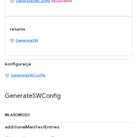
GenerateSWConfig
opcjonalnie
returns
GenerateSW
konfiguracja
GenerateSWConfig
Generate
SWConfig
WŁAŚCIWOŚCI
additionalManifestEntries