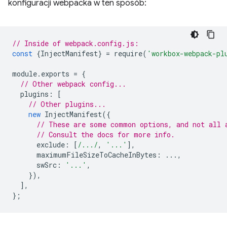
konfiguracji webpacka w ten sposób:
// Inside of webpack.config.js:
const
{
InjectManifest
}
=
require
(
'workbox-webpack-pl
module
.
exports
=
{
// Other webpack config...
plugins
:
[
// Other plugins...
new
InjectManifest
({
// These are some common options, and not all 
// Consult the docs for more info.
exclude
:
[
/.../
,
'...'
],
maximumFileSizeToCacheInBytes
:
...,
swSrc
:
'...'
,
}),
],
};