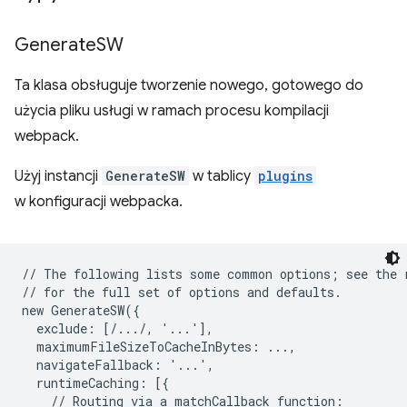
Generate
SW
Ta klasa obsługuje tworzenie nowego, gotowego do
użycia pliku usługi w ramach procesu kompilacji
webpack.
Użyj instancji
GenerateSW
w tablicy
plugins
w konfiguracji webpacka.
// The following lists some common options; see the r
// for the full set of options and defaults.

new GenerateSW({

  exclude: [/.../, '...'],

  maximumFileSizeToCacheInBytes: ...,

  navigateFallback: '...',

  runtimeCaching: [{

    // Routing via a matchCallback function:
