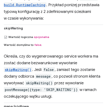
build.RuntimeCaching
. Przykład poniżej przedstawia
typową konfigurację z 2 zdefiniowanymi ścieżkami
w czasie wykonywania:
skipWaiting
Wartość logiczna
opcjonalna
Wartość domyślna to
false
.
Określa, czy do wygenerowanego service workera ma
zostać dodane bezwarunkowe wywołanie
skipWaiting()
. Jeśli
false
, zamiast tego zostanie
dodany odbiorca
message
, co pozwoli stronom klienta
wywoływać
skipWaiting()
przez wywołanie
postMessage({type: 'SKIP_WAITING'})
w ramach
oczekującego wątku usługi.
mapa źródłowa