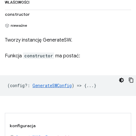
WŁAŚCIWOŚCI
constructor
nieważne
Tworzy instancję GenerateSW.
Funkcja
constructor
ma postać:
(
config?
:
GenerateSWConfig
) => {...}
konfiguracja