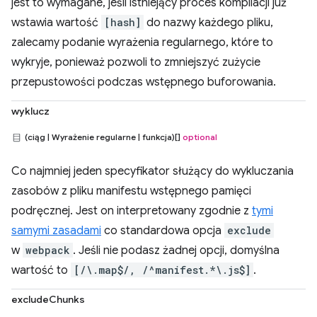
jest to wymagane, jeśli istniejący proces kompilacji już
wstawia wartość
[hash]
do nazwy każdego pliku,
zalecamy podanie wyrażenia regularnego, które to
wykryje, ponieważ pozwoli to zmniejszyć zużycie
przepustowości podczas wstępnego buforowania.
wyklucz
(ciąg | Wyrażenie regularne | funkcja)[]
optional
Co najmniej jeden specyfikator służący do wykluczania
zasobów z pliku manifestu wstępnego pamięci
podręcznej. Jest on interpretowany zgodnie z
tymi
samymi zasadami
co standardowa opcja
exclude
w
webpack
. Jeśli nie podasz żadnej opcji, domyślna
wartość to
[/\.map$/, /^manifest.*\.js$]
.
excludeChunks