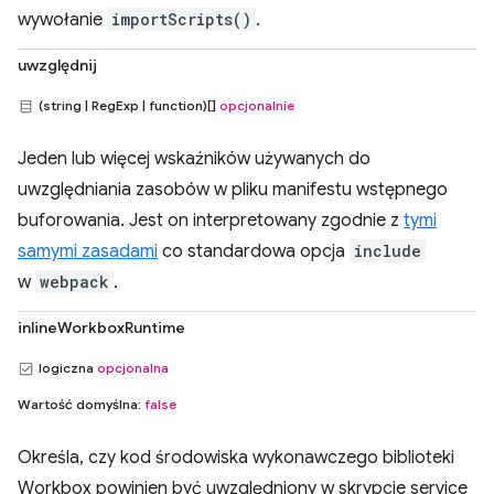
wywołanie
importScripts()
.
uwzględnij
(string | RegExp | function)[]
opcjonalnie
Jeden lub więcej wskaźników używanych do
uwzględniania zasobów w pliku manifestu wstępnego
buforowania. Jest on interpretowany zgodnie z
tymi
samymi zasadami
co standardowa opcja
include
w
webpack
.
inlineWorkboxRuntime
logiczna
opcjonalna
Wartość domyślna:
false
Określa, czy kod środowiska wykonawczego biblioteki
Workbox powinien być uwzględniony w skrypcie service