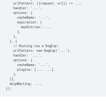
    urlPattern: ({request, url}) => ...,

    handler: '...',

    options: {

      cacheName: '...',

      expiration: {

        maxEntries: ...,

      },

    },

  }, {

    // Routing via a RegExp:

    urlPattern: new RegExp('...'),

    handler: '...',

    options: {

      cacheName: '...',

      plugins: [..., ...],

    },

  }],

  skipWaiting: ...,
