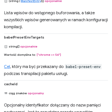
(string |
ManifestEntry
)[]
opcjonalnie
Lista wpisów do wstępnego buforowania, a także
wszystkich wpisów generowanych w ramach konfiguracji
kompilacji.
babelPresetEnvTargets
string[]
opcjonalnie
Wartość domyślna to:
["chrome >= 56"]
Cel
, który ma być przekazany do
babel-preset-env
podczas transpilacji pakietu usługi.
cacheId
ciąg znaków
opcjonalny
Opcjonalny identyfikator dołączany do nazw pamięci