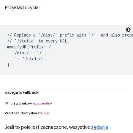
Przykład użycia:
// Replace a '/dist/' prefix with '/', and also prepe
// '/static' to every URL.

modifyURLPrefix: {

  '/dist/': '/',

  '': '/static',

navigateFallback
ciąg znaków
opcjonalny
Wartość domyślna to:
null
Jeśli to pole jest zaznaczone, wszystkie
żądania