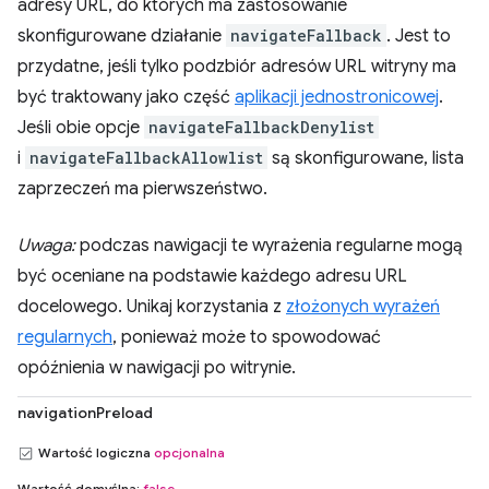
adresy URL, do których ma zastosowanie
skonfigurowane działanie
navigateFallback
. Jest to
przydatne, jeśli tylko podzbiór adresów URL witryny ma
być traktowany jako część
aplikacji jednostronicowej
.
Jeśli obie opcje
navigateFallbackDenylist
i
navigateFallbackAllowlist
są skonfigurowane, lista
zaprzeczeń ma pierwszeństwo.
Uwaga:
podczas nawigacji te wyrażenia regularne mogą
być oceniane na podstawie każdego adresu URL
docelowego. Unikaj korzystania z
złożonych wyrażeń
regularnych
, ponieważ może to spowodować
opóźnienia w nawigacji po witrynie.
navigationPreload
Wartość logiczna
opcjonalna
Wartość domyślna:
false