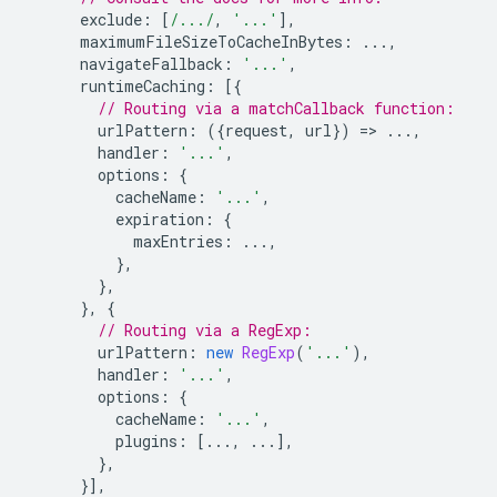
exclude
:
[
/.../
,
'...'
],
maximumFileSizeToCacheInBytes
:
...,
navigateFallback
:
'...'
,
runtimeCaching
:
[{
// Routing via a matchCallback function:
urlPattern
:
({
request
,
url
})
=
>
...,
handler
:
'...'
,
options
:
{
cacheName
:
'...'
,
expiration
:
{
maxEntries
:
...,
},
},
},
{
// Routing via a RegExp:
urlPattern
:
new
RegExp
(
'...'
),
handler
:
'...'
,
options
:
{
cacheName
:
'...'
,
plugins
:
[...,
...],
},
}],