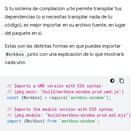
Si tu sistema de compilación
sí
te permite transpilar tus
dependencias (o si necesitas transpilar nada de tu
código), es mejor importar en su archivo fuente, en lugar
del paquete en sí.
Estas son las distintas formas en que puedes importar
Workbox
, junto con una explicación de lo que mostrará
cada uno:
// Imports a UMD version with ES5 syntax
// (pkg.main: "build/workbox-window.prod.umd.js")
const
{
Workbox
}
=
require
(
'workbox-window'
);
// Imports the module version with ES5 syntax
// (pkg.module: "build/workbox-window.prod.es5.mjs")
import
{
Workbox
}
from
'workbox-window'
;