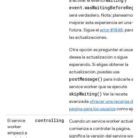
waiting
a activar el evento
y
event.wasWaitingBeforeRegi
será verdadero. Nota: planeamos
mejorar esta experiencia en una ve
futura. Sigue el
error #1848
. para v
las actualizaciones.
Otra opción es preguntar al usuario 
desea la actualización o sigue
esperando. Si eliges obtener la
actualización, puedes usa
postMessage()
para indicarle al
service worker que se ejecute
skipWaiting()
Ver la receta
avanzada
ofrecer una recarga de
página para los usuarios
como ejem
controlling
El service
Cuando un service worker actualiz
worker
comienza a controlar la página,
empezó a
significa la versión del service work