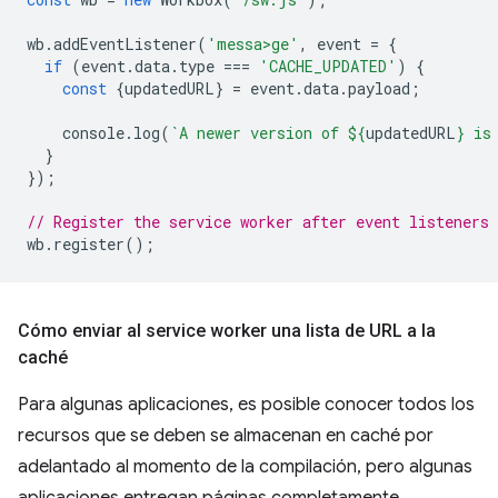
wb
.
addEventListener
(
'messa>ge'
,
event
=
{
if
(
event
.
data
.
type
===
'CACHE_UPDATED'
)
{
const
{
updatedURL
}
=
event
.
data
.
payload
;
console
.
log
(
`A newer version of 
${
updatedURL
}
 is
}
});
// Register the service worker after event listeners 
wb
.
register
();
Cómo enviar al service worker una lista de URL a la
caché
Para algunas aplicaciones, es posible conocer todos los
recursos que se deben se almacenan en caché por
adelantado al momento de la compilación, pero algunas