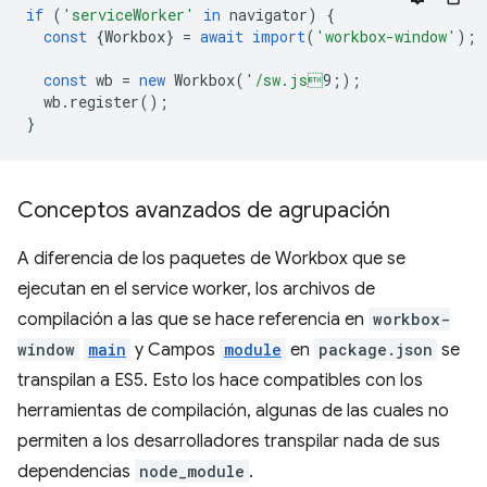
if
(
'serviceWorker'
in
navigator
)
{
const
{
Workbox
}
=
await
import
(
'workbox-window'
);
const
wb
=
new
Workbox
(
'/sw.js
9;
);
wb
.
register
();
}
Conceptos avanzados de agrupación
A diferencia de los paquetes de Workbox que se
ejecutan en el service worker, los archivos de
compilación a las que se hace referencia en
workbox-
window
main
y Campos
module
en
package.json
se
transpilan a ES5. Esto los hace compatibles con los
herramientas de compilación, algunas de las cuales no
permiten a los desarrolladores transpilar nada de sus
dependencias
node_module
.