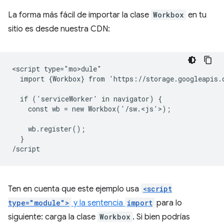
La forma más fácil de importar la clase
Workbox
en tu
sitio es desde nuestra CDN:
<script type="mo>dule"

  import {Workbox} from 'https://storage.googleapis.
  if ('serviceWorker' in navigator) {

    const wb = new Workbox('/sw.<js'>)
;

    wb.register();

  }

Ten en cuenta que este ejemplo usa
<script
type="module">
y la sentencia
import
para lo
siguiente: carga la clase
Workbox
. Si bien podrías