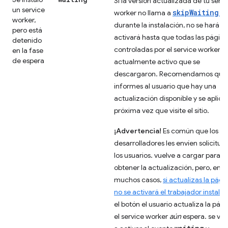
Si la versión actualizada de tu servi
un service
skipWaiting()
worker no llama a
worker,
durante la instalación, no se hará se
pero está
activará hasta que todas las página
detenido
controladas por el service worker
en la fase
de espera
actualmente activo que se
descargaron. Recomendamos que 
informes al usuario que hay una
actualización disponible y se aplicar
próxima vez que visite el sitio.
¡Advertencia!
Es común que los
desarrolladores les envíen solicitud
los usuarios. vuelve a cargar para
obtener la actualización, pero, en
muchos casos,
si actualizas la pági
no se activará el trabajador instala
el botón el usuario actualiza la pági
el service worker
aún
espera. se vol