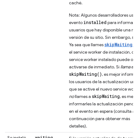
caché.
Nota: Algunos desarrolladores usan
installed
evento
para informar
usuarios que hay disponible una nu
versión de su sitio. Sin embargo, s
skipWaiting()
Ya sea que llames
el service worker de instalación, qu
service worker instalado puede o n
activarse de inmediato. Si
llama
a
skipWaiting()
, es mejor informa
los usuarios de la actualización una
que se active el nuevo service work
skipWaiting
no
llames a
, es mejo
informarles la actualización pendi
en el evento en espera (consulta a
continuación para obtener más
detalles).
waiting
Se instaló