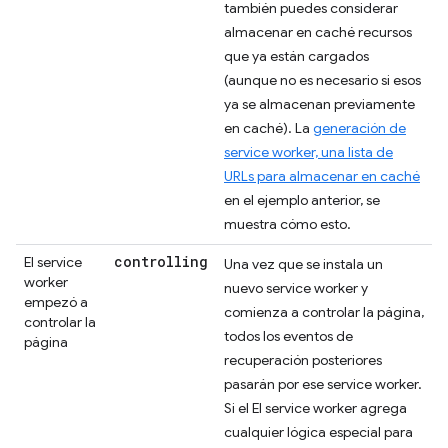
también puedes considerar
almacenar en caché recursos
que ya están cargados
(aunque no es necesario si esos
ya se almacenan previamente
en caché). La
generación de
service worker, una lista de
URLs para almacenar en caché
en el ejemplo anterior, se
muestra cómo esto.
controlling
El service
Una vez que se instala un
worker
nuevo service worker y
empezó a
comienza a controlar la página,
controlar la
todos los eventos de
página
recuperación posteriores
pasarán por ese service worker.
Si el El service worker agrega
cualquier lógica especial para