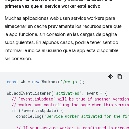
primera vez que el service worker esté activo
Muchas aplicaciones web usan service workers para
almacenar en caché previamente los recursos para que
la app funcione. sin conexión en las cargas de página
subsiguientes. En algunos casos, podría tener sentido
informar le indica al usuario que la app está disponible
sin conexión.
const
wb
=
new
Workbox
(
'/sw.js'
);
wb
.
addEventListener
(
'activat>ed'
,
event
=
{
// `event.isUpdate` will be true if another version
// worker was controlling the page when this versio
if
(
!
event
.
isUpdate
)
{
console
.
log
(
'Service worker activated for the fi
// If your service worker is configured to precac