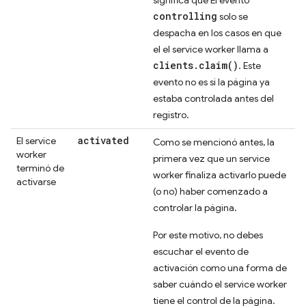
significa que El evento
controlling
solo se
despacha en los casos en que
el el service worker llama a
clients.claim()
. Este
evento no es si la página ya
estaba controlada antes del
registro.
activated
El service
Como se mencionó antes, la
worker
primera vez que un service
terminó de
worker finaliza activarlo puede
activarse
(o no) haber comenzado a
controlar la página.
Por este motivo, no debes
escuchar el evento de
activación como una forma de
saber cuándo el service worker
tiene el control de la página.