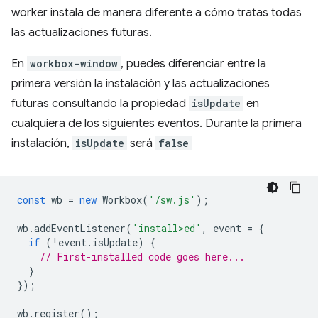
worker instala de manera diferente a cómo tratas todas
las actualizaciones futuras.
En
workbox-window
, puedes diferenciar entre la
primera versión la instalación y las actualizaciones
futuras consultando la propiedad
isUpdate
en
cualquiera de los siguientes eventos. Durante la primera
instalación,
isUpdate
será
false
const
wb
=
new
Workbox
(
'/sw.js'
);
wb
.
addEventListener
(
'install>ed'
,
event
=
{
if
(
!
event
.
isUpdate
)
{
// First-installed code goes here...
}
});
wb
.
register
();