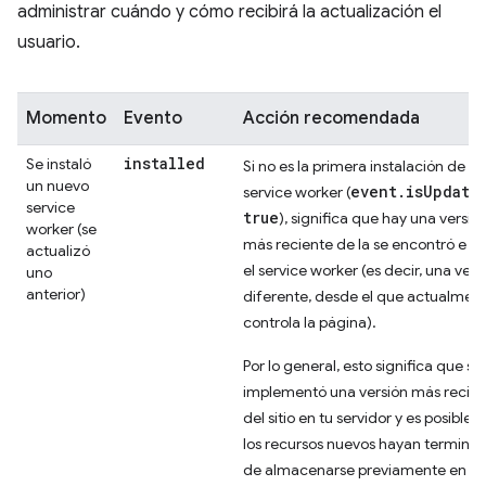
administrar cuándo y cómo recibirá la actualización el
usuario.
Momento
Evento
Acción recomendada
installed
Se instaló
Si no es la primera instalación de
un nuevo
event.isUpdate
service worker (
service
true
), significa que hay una versió
worker (se
más reciente de la se encontró e in
actualizó
el service worker (es decir, una vers
uno
anterior)
diferente, desde el que actualmen
controla la página).
Por lo general, esto significa que se
implementó una versión más recie
del sitio en tu servidor y es posible 
los recursos nuevos hayan termina
de almacenarse previamente en