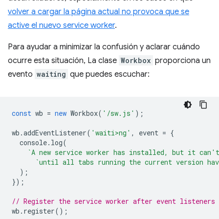
volver a cargar la página actual no provoca que se
active el nuevo service worker
.
Para ayudar a minimizar la confusión y aclarar cuándo
ocurre esta situación, La clase
Workbox
proporciona un
evento
waiting
que puedes escuchar:
const
wb
=
new
Workbox
(
'/sw.js'
);
wb
.
addEventListener
(
'waiti>ng'
,
event
=
{
console
.
log
(
`A new service worker has installed, but it can'
`until all tabs running the current version hav
);
});
// Register the service worker after event listeners 
wb
.
register
();