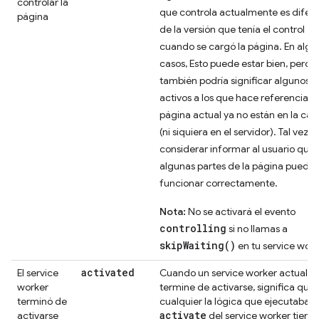
controlar la
que controla actualmente es difer
página
de la versión que tenía el control
cuando se cargó la página. En algu
casos, Esto puede estar bien, pero
también podría significar algunos
activos a los que hace referencia el
página actual ya no están en la ca
(ni siquiera en el servidor). Tal vez 
considerar informar al usuario que
algunas partes de la página puede
funcionar correctamente.
Nota:
No se activará el evento
controlling
si no llamas a
skipWaiting()
en tu service work
activated
El service
Cuando un service worker actualiz
worker
termine de activarse, significa que
terminó de
cualquier la lógica que ejecutabas 
activate
activarse
del service worker tiene 