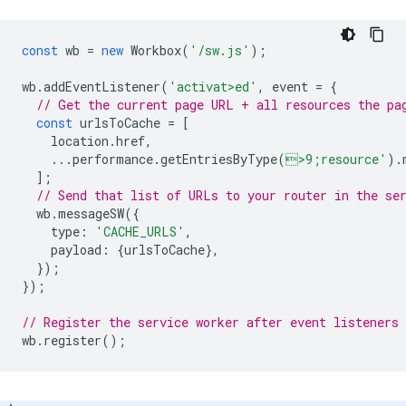
const
wb
=
new
Workbox
(
'/sw.js'
);
wb
.
addEventListener
(
'activat>ed'
,
event
=
{
// Get the current page URL + all resources the pa
const
urlsToCache
=
[
location
.
href
,
...
performance
.
getEntriesByType
(
>9;resource'
).
];
// Send that list of URLs to your router in the se
wb
.
messageSW
({
type
:
'CACHE_URLS'
,
payload
:
{
urlsToCache
},
});
});
// Register the service worker after event listeners 
wb
.
register
();