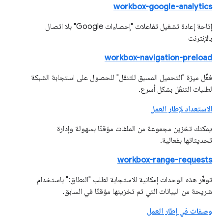
workbox-google-analytics
إتاحة إعادة تشغيل تفاعلات "إحصاءات Google" بلا اتصال
بالإنترنت
workbox-navigation-preload
فعِّل ميزة "التحميل المسبق للتنقل" للحصول على استجابة الشبكة
لطلبات التنقّل بشكل أسرع.
الاستعداد لإطار العمل
يمكنك تخزين مجموعة من الملفات مؤقتًا بسهولة وإدارة
تحديثاتها بفعالية.
workbox-range-requests
توفّر هذه الوحدات إمكانية الاستجابة لطلب "النطاق:" باستخدام
شريحة من البيانات التي تم تخزينها مؤقتًا في السابق.
وصفات في إطار العمل