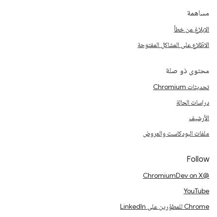
مساهمة
الإبلاغ عن خطأ
الاطّلاع على المشاكل المفتوحة
محتوى ذو صلة
تحديثات Chromium
دراسات الحالة
الأرشيف
ملفات البودكاست والعروض
Follow
@ChromiumDev on X
YouTube
Chrome للمطوّرين على LinkedIn