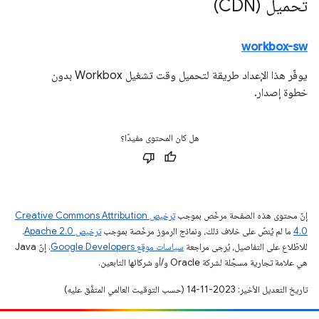
تحميل (CDN)
workbox-sw
يوفّر هذا الإعداد طريقة لتحميل وقت تشغيل Workbox بدون
خطوة إصدار.
هل كان المحتوى مفيدًا؟
إنّ محتوى هذه الصفحة مرخّص بموجب
ترخيص Creative Commons Attribution
4.0‏
ما لم يُنصّ على خلاف ذلك، ونماذج الرموز مرخّصة بموجب
ترخيص Apache 2.0‏
.
للاطّلاع على التفاصيل، يُرجى مراجعة
سياسات موقع Google Developers‏
. إنّ Java
هي علامة تجارية مسجَّلة لشركة Oracle و/أو شركائها التابعين.
تاريخ التعديل الأخير: 2023-11-14 (حسب التوقيت العالمي المتفَّق عليه)