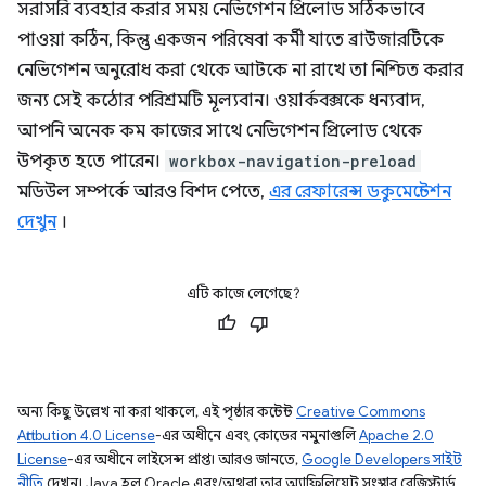
সরাসরি ব্যবহার করার সময় নেভিগেশন প্রিলোড সঠিকভাবে
পাওয়া কঠিন, কিন্তু একজন পরিষেবা কর্মী যাতে ব্রাউজারটিকে
নেভিগেশন অনুরোধ করা থেকে আটকে না রাখে তা নিশ্চিত করার
জন্য সেই কঠোর পরিশ্রমটি মূল্যবান। ওয়ার্কবক্সকে ধন্যবাদ,
আপনি অনেক কম কাজের সাথে নেভিগেশন প্রিলোড থেকে
উপকৃত হতে পারেন।
workbox-navigation-preload
মডিউল সম্পর্কে আরও বিশদ পেতে,
এর রেফারেন্স ডকুমেন্টেশন
দেখুন
।
এটি কাজে লেগেছে?
অন্য কিছু উল্লেখ না করা থাকলে, এই পৃষ্ঠার কন্টেন্ট
Creative Commons
Attribution 4.0 License
-এর অধীনে এবং কোডের নমুনাগুলি
Apache 2.0
License
-এর অধীনে লাইসেন্স প্রাপ্ত। আরও জানতে,
Google Developers সাইট
নীতি
দেখুন। Java হল Oracle এবং/অথবা তার অ্যাফিলিয়েট সংস্থার রেজিস্টার্ড