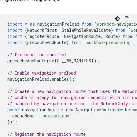
import
*
as
navigationPreload
from
'workbox-navigati
import
{
NetworkFirst
,
StaleWhileRevalidate
}
from
'wo
import
{
registerRoute
,
NavigationRoute
,
Route
}
from
import
{
precacheAndRoute
}
from
'workbox-precaching'
;
// Precache the manifest
precacheAndRoute
(
self
.
__WB_MANIFEST
);
// Enable navigation preload
navigationPreload
.
enable
();
// Create a new navigation route that uses the Networ
// cache strategy for navigation requests with its o
// handled by navigation preload. The NetworkOnly st
const
navigationRoute
=
new
NavigationRoute
(
new
Netw
cacheName
:
'navigations'
}));
// Register the navigation route