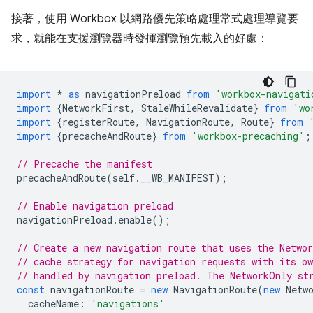
接著，使用 Workbox 以網路優先策略處理常式處理導覽要
求，就能在支援瀏覽器時發揮瀏覽預先載入的好處：
import
*
as
navigationPreload
from
'workbox-navigati
import
{
NetworkFirst
,
StaleWhileRevalidate
}
from
'wo
import
{
registerRoute
,
NavigationRoute
,
Route
}
from
import
{
precacheAndRoute
}
from
'workbox-precaching'
;
// Precache the manifest
precacheAndRoute
(
self
.
__WB_MANIFEST
);
// Enable navigation preload
navigationPreload
.
enable
();
// Create a new navigation route that uses the Networ
// cache strategy for navigation requests with its o
// handled by navigation preload. The NetworkOnly st
const
navigationRoute
=
new
NavigationRoute
(
new
Netw
cacheName
:
'navigations'