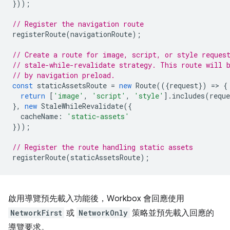
}));
// Register the navigation route
registerRoute
(
navigationRoute
);
// Create a route for image, script, or style reques
// stale-while-revalidate strategy. This route will 
// by navigation preload.
const
staticAssetsRoute
=
new
Route
(({
request
})
=
>
{
return
[
'image'
,
'script'
,
'style'
].
includes
(
reque
},
new
StaleWhileRevalidate
({
cacheName
:
'static-assets'
}));
// Register the route handling static assets
registerRoute
(
staticAssetsRoute
);
啟用導覽預先載入功能後，Workbox 會回應使用
NetworkFirst
或
NetworkOnly
策略並預先載入回應的
導覽要求。