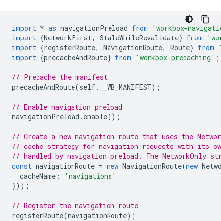
import
*
as
navigationPreload
from
'workbox-navigati
import
{
NetworkFirst
,
StaleWhileRevalidate
}
from
'wo
import
{
registerRoute
,
NavigationRoute
,
Route
}
from
import
{
precacheAndRoute
}
from
'workbox-precaching'
;
// Precache the manifest
precacheAndRoute
(
self
.
__WB_MANIFEST
);
// Enable navigation preload
navigationPreload
.
enable
();
// Create a new navigation route that uses the Networ
// cache strategy for navigation requests with its o
// handled by navigation preload. The NetworkOnly st
const
navigationRoute
=
new
NavigationRoute
(
new
Netw
cacheName
:
'navigations'
}));
// Register the navigation route
registerRoute
(
navigationRoute
);