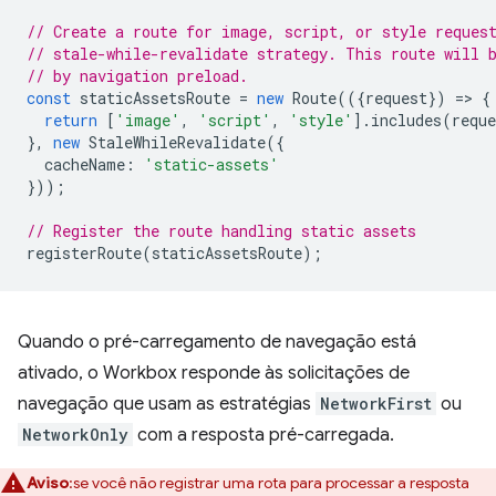
// Create a route for image, script, or style reques
// stale-while-revalidate strategy. This route will 
// by navigation preload.
const
staticAssetsRoute
=
new
Route
(({
request
})
=
>
{
return
[
'image'
,
'script'
,
'style'
].
includes
(
reque
},
new
StaleWhileRevalidate
({
cacheName
:
'static-assets'
}));
// Register the route handling static assets
registerRoute
(
staticAssetsRoute
);
Quando o pré-carregamento de navegação está
ativado, o Workbox responde às solicitações de
navegação que usam as estratégias
NetworkFirst
ou
NetworkOnly
com a resposta pré-carregada.
Aviso
:se você não registrar uma rota para processar a resposta