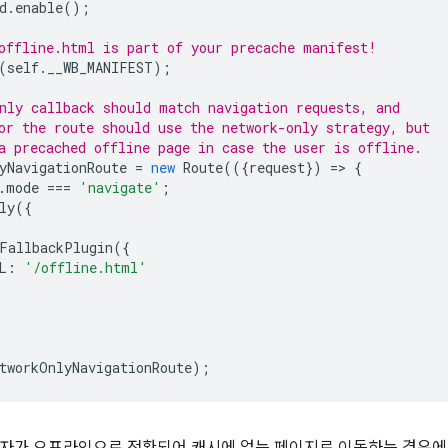
d
.
enable
();
offline.html is part of your precache manifest!
(
self
.
__WB_MANIFEST
);
nly callback should match navigation requests, and
or the route should use the network-only strategy, but
a precached offline page in case the user is offline.
yNavigationRoute
=
new
Route
(({
request
})
=
>
{
.
mode
===
'navigate'
;
ly
({
FallbackPlugin
({
L
:
'/offline.html'
tworkOnlyNavigationRoute
);