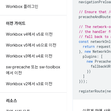
navigationPreloa
Workbox 플러그인
// Ensure that /
precacheAndRoute
이전 가이드
// The network-o
// the handler f
Workbox v4에서 v5로 이전
// fall back to 
const
networkOnl
Workbox v5에서 v6으로 이전
return
request
},
new
NetworkOn
Workbox v3에서 v4로 이전
plugins
:
[
new
Precache
fallbackUR
sw-precache 또는 sw-toolbox
})
에서 이전
]
}));
Workbox v2에서 v3로 이전
registerRoute
(
ne
리소스