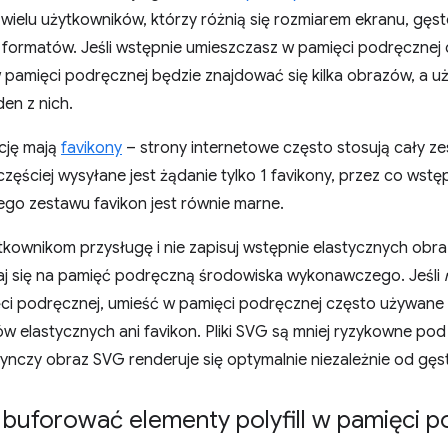
 wielu użytkowników, którzy różnią się rozmiarem ekranu, gęsto
 formatów. Jeśli wstępnie umieszczasz w pamięci podręcznej
w pamięci podręcznej będzie znajdować się kilka obrazów, a 
den z nich.
cję mają
favikony
– strony internetowe często stosują cały z
częściej wysyłane jest żądanie tylko 1 favikony, przez co wst
ego zestawu favikon jest równie marne.
kownikom przysługę i nie zapisuj wstępnie elastycznych obra
aj się na pamięć podręczną środowiska wykonawczego. Jeśli
ci podręcznej, umieść w pamięci podręcznej często używane o
w elastycznych ani favikon. Pliki SVG są mniej ryzykowne po
nczy obraz SVG renderuje się optymalnie niezależnie od gęsto
 buforować elementy polyfill w pamięci p