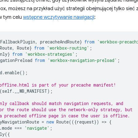
nie zastępczej offline, gdy użytkownik wysyła żądanie nawigacj
x, możesz na przykład użyć strategii obejmującej tylko sieć z
w tym celu
wstępne wczytywanie nawigacji
:
eFallbackPlugin
,
precacheAndRoute
}
from
'workbox-precach
Route
,
Route
}
from
'workbox-routing'
;
nly
}
from
'workbox-strategies'
;
igationPreload
from
'workbox-navigation-preload'
;
d
.
enable
();
offline.html is part of your precache manifest!
(
self
.
__WB_MANIFEST
);
nly callback should match navigation requests, and
or the route should use the network-only strategy, but
a precached offline page in case the user is offline.
yNavigationRoute
=
new
Route
(({
request
})
=
>
{
.
mode
===
'navigate'
;
ly
({