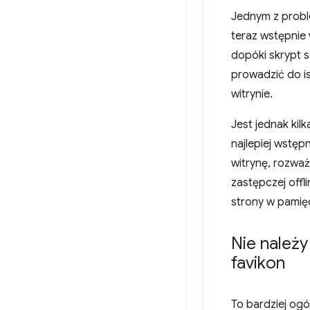
Jednym z proble
teraz wstępnie
dopóki skrypt s
prowadzić do i
witrynie.
Jest jednak kil
najlepiej wstęp
witrynę, rozwa
zastępczej off
strony w pamię
Nie należ
favikon
To bardziej ogó