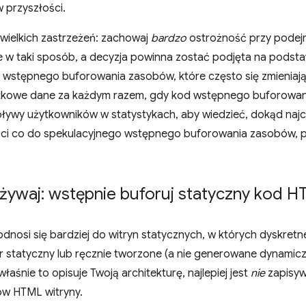
 przyszłości.
 wielkich zastrzeżeń: zachowaj
bardzo
ostrożność przy podejm
w taki sposób, a decyzja powinna zostać podjęta na podstaw
 wstępnego buforowania zasobów, które często się zmieniają
kowe dane za każdym razem, gdy kod wstępnego buforowani
ywy użytkowników w statystykach, aby wiedzieć, dokąd najczę
ści co do spekulacyjnego wstępnego buforowania zasobów
używaj: wstępnie buforuj statyczny kod 
dnosi się bardziej do witryn statycznych, w których dyskret
r statyczny lub ręcznie tworzone (a nie generowane dynamicz
i właśnie to opisuje Twoją architekturę, najlepiej jest
nie
zapisyw
ów HTML witryny.