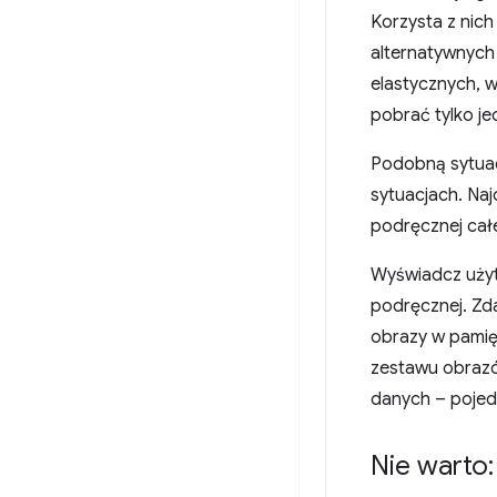
Korzysta z nich
alternatywnych
elastycznych, 
pobrać tylko je
Podobną sytua
sytuacjach. Naj
podręcznej cał
Wyświadcz użyt
podręcznej. Zd
obrazy w pamię
zestawu obrazó
danych – pojedy
Nie warto: