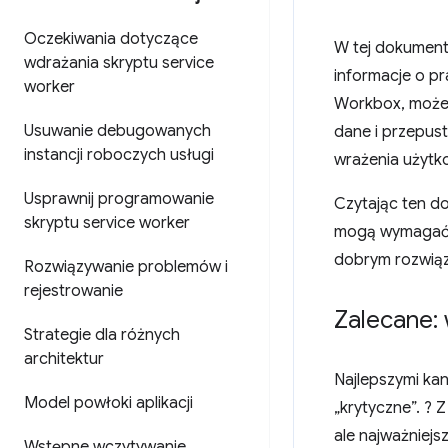
Oczekiwania dotyczące
W tej dokument
wdrażania skryptu service
informacje o pr
worker
Workbox, możes
Usuwanie debugowanych
dane i przepus
instancji roboczych usługi
wrażenia użytk
Usprawnij programowanie
Czytając ten do
skryptu service worker
mogą wymagać p
dobrym rozwią
Rozwiązywanie problemów i
rejestrowanie
Zalecane:
Strategie dla różnych
architektur
Najlepszymi ka
Model powłoki aplikacji
„krytyczne”. ? 
ale najważniejs
Wstępne wczytywanie