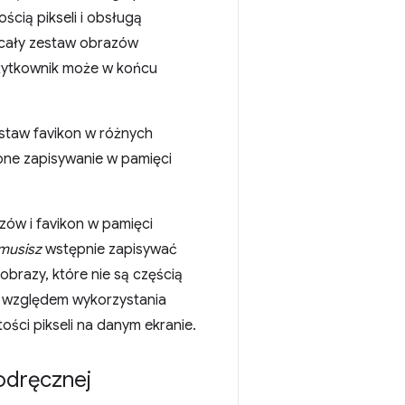
ścią pikseli i obsługą
 cały zestaw obrazów
użytkownik może w końcu
estaw favikon w różnych
ępne zapisywanie w pamięci
zów i favikon w pamięci
musisz
wstępnie zapisywać
brazy, które nie są częścią
d względem wykorzystania
ści pikseli na danym ekranie.
odręcznej