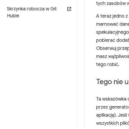
tych zasobów w
Skrzynka robocza w Git
Hubie
A teraz jedno z
marnować dane 
spekulacyjnego
pobierać dodat
Obserwuj przepł
masz wątpliwo
tego robić.
Tego nie 
Ta wskazówka o
przez generato
aplikację). Jeśl
wszystkich plik