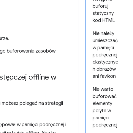
buforuj
statyczny
kod HTML
Nie należy
urze.
umieszczać
w pamięci
nego buforowania zasobów
podręcznej
elastycznyc
h obrazów
stępczej offline w
ani favikon
Nie warto:
buforować
 możesz polegać na strategii
elementy
polyfill w
pamięci
ępował w pamięci podręcznej i
podręcznej