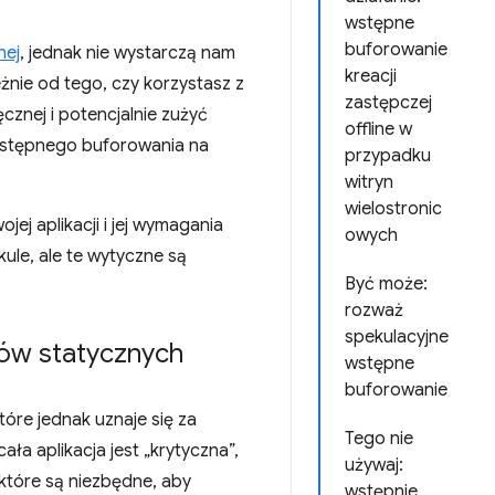
wstępne
buforowanie
nej
, jednak nie wystarczą nam
kreacji
żnie od tego, czy korzystasz z
zastępczej
znej i potencjalnie zużyć
offline w
 wstępnego buforowania na
przypadku
witryn
wielostronic
ej aplikacji i jej wymagania
owych
le, ale te wytyczne są
Być może:
rozważ
spekulacyjne
ów statycznych
wstępne
buforowanie
óre jednak uznaje się za
Tego nie
ła aplikacja jest „krytyczna”,
używaj:
 które są niezbędne, aby
wstępnie