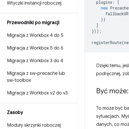
plugins
:
[
Wtyczki instancji roboczej
new
Precache
fallbackUR
})
Przewodniki po migracji
]
}));
Migracja z Workbox 4 do 5
registerRoute
(
ne
Migracja z Workbox 5 do 6
Migracja z Workbox 3 do 4
Dzięki temu, jeś
Migracja z sw-precache lub
podręcznej, zob
sw-toolbox
Być może:
Migracja z Workbox v2 do v3
To może być ba
Zasoby
sytuacjach. My
danych, co może
Moduły skrzynki roboczej