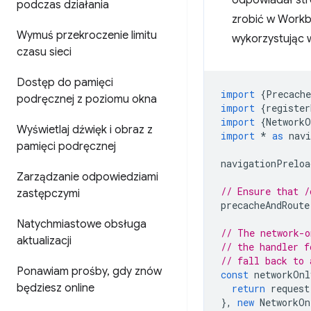
odpowiadał stro
podczas działania
zrobić w Workbo
Wymuś przekroczenie limitu
wykorzystując 
czasu sieci
Dostęp do pamięci
import
{
Precach
podręcznej z poziomu okna
import
{
register
import
{
NetworkO
Wyświetlaj dźwięk i obraz z
import
*
as
nav
pamięci podręcznej
navigationPreloa
Zarządzanie odpowiedziami
// Ensure that /
zastępczymi
precacheAndRoute
Natychmiastowe obsługa
// The network-o
aktualizacji
// the handler f
// fall back to 
Ponawiam prośby
,
gdy znów
const
networkOnl
będziesz online
return
request
},
new
NetworkOn