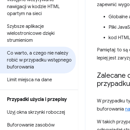
zapewnić wygo
nawigacji w kodzie HTML
opartym na sieci
Globalne 
Szybsze aplikacje
Pliki Java
wielostronicowe dzięki
kod HTML p
strumieniom
Pamiętaj: to s
Co warto
,
a czego nie należy
lepiej jest zary
robić w przypadku wstępnego
buforowania
Zalecane d
Limit miejsca na dane
przypadku
Przypadki użycia i przepisy
W przypadku ty
buforowania
na
Użyj okna skrzynki roboczej
W takich przyp
Buforowanie zasobów