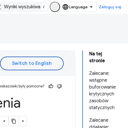
/
Zaloguj się
Na tej
stronie
Zalecane:
wstępne
 wskazówki były pomocne?
buforowanie
krytycznych
enia
zasobów
statycznych
Zalecane
działanie: