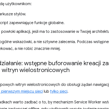
dę użytkownikom:
arkusze stylów.
Script zapewniające funkcje globalne.
owłoki aplikacji, jeśli ma to zastosowanie w Twojej architekt
ą ogólne wskazówki, a nie sztywne zalecenia. Podczas wstęp
zykować, a nie robić znacznie mniej.
ziałanie: wstępne buforowanie kreacji za
 witryn wielostronicowych
powych witryn wielostronicowych do obsługi żądań nawigacji
 pierwszym miejscu sieci
lub
tylko sieci
.
adkach warto zadbać o to, by mechanizm Service Worker wst