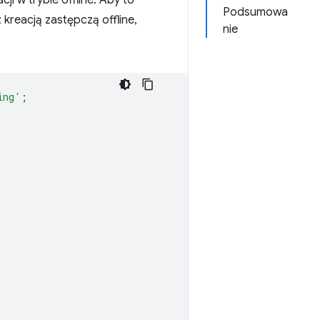
i w trybie offline. Aby to
Podsumowa
 kreacją zastępczą offline,
nie
ing'
;