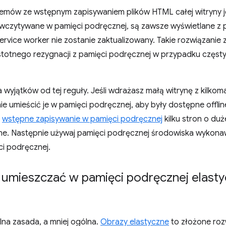
mów ze wstępnym zapisywaniem plików HTML całej witryny jest
 wczytywane w pamięci podręcznej, są zawsze wyświetlane z p
ervice worker nie zostanie zaktualizowany. Takie rozwiązanie
stotnego rezygnacji z pamięci podręcznej w przypadku częs
ka wyjątków od tej reguły. Jeśli wdrażasz małą witrynę z kilko
nie umieścić je w pamięci podręcznej, aby były dostępne offli
ż
wstępne zapisywanie w pamięci podręcznej
kilku stron o duż
line. Następnie używaj pamięci podręcznej środowiska wykon
ci podręcznej.
y umieszczać w pamięci podręcznej elast
lna zasada, a mniej ogólna.
Obrazy elastyczne
to złożone roz