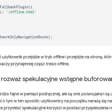
FallbackPlugin
({
L
:
'/offline.html'
tworkOnlyNavigationRoute
);
li użytkownik przejdzie w tryb offline i przejdzie na stronę, któ
aczy przynajmniej część treści offline.
 rozważ spekulacyjne wstępne buforowa
rdzo fajne w pamięci podręcznej, ale są one
potencjalne
i są
śl o tym w ten sposób: użytkownicy na początku narażą się 
 przynieść spekulacyjne korzyści w postaci przyspieszenia r