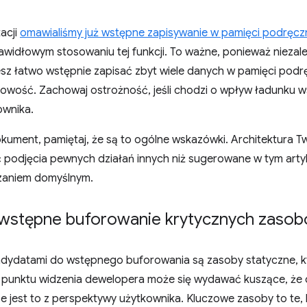
acji
omawialiśmy już wstępne zapisywanie w pamięci podręcz
awidłowym stosowaniu tej funkcji. To ważne, ponieważ niezale
z łatwo wstępnie zapisać zbyt wiele danych w pamięci podręc
towość. Zachowaj ostrożność, jeśli chodzi o wpływ ładunku
ownika.
kument, pamiętaj, że są to ogólne wskazówki. Architektura Twoj
odjęcia pewnych działań innych niż sugerowane w tym artyku
zaniem domyślnym.
 wstępne buforowanie krytycznych zasob
ndydatami do wstępnego buforowania są zasoby statyczne, kt
Z punktu widzenia dewelopera może się wydawać kuszące, że ca
ze jest to z perspektywy użytkownika. Kluczowe zasoby to te,