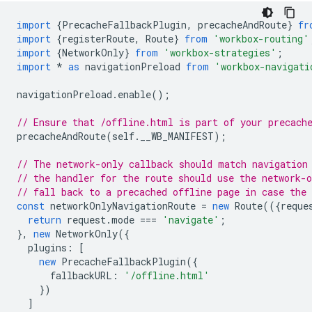
import
{
PrecacheFallbackPlugin
,
precacheAndRoute
}
fr
import
{
registerRoute
,
Route
}
from
'workbox-routing'
import
{
NetworkOnly
}
from
'workbox-strategies'
;
import
*
as
navigationPreload
from
'workbox-navigati
navigationPreload
.
enable
();
// Ensure that /offline.html is part of your precach
precacheAndRoute
(
self
.
__WB_MANIFEST
);
// The network-only callback should match navigation
// the handler for the route should use the network-o
// fall back to a precached offline page in case the 
const
networkOnlyNavigationRoute
=
new
Route
(({
reque
return
request
.
mode
===
'navigate'
;
},
new
NetworkOnly
({
plugins
:
[
new
PrecacheFallbackPlugin
({
fallbackURL
:
'/offline.html'
})
]