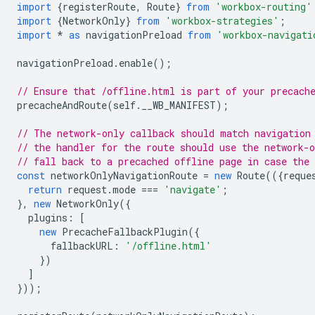
import
{
registerRoute
,
Route
}
from
'workbox-routing'
import
{
NetworkOnly
}
from
'workbox-strategies'
;
import
*
as
navigationPreload
from
'workbox-navigati
navigationPreload
.
enable
();
// Ensure that /offline.html is part of your precach
precacheAndRoute
(
self
.
__WB_MANIFEST
);
// The network-only callback should match navigation
// the handler for the route should use the network-o
// fall back to a precached offline page in case the 
const
networkOnlyNavigationRoute
=
new
Route
(({
reque
return
request
.
mode
===
'navigate'
;
},
new
NetworkOnly
({
plugins
:
[
new
PrecacheFallbackPlugin
({
fallbackURL
:
'/offline.html'
})
]
}));