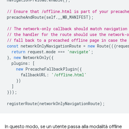
// Ensure that /offline.html is part of your precach
precacheAndRoute
(
self
.
__WB_MANIFEST
);
// The network-only callback should match navigation
// the handler for the route should use the network-o
// fall back to a precached offline page in case the 
const
networkOnlyNavigationRoute
=
new
Route
(({
reque
return
request
.
mode
===
'navigate'
;
},
new
NetworkOnly
({
plugins
:
[
new
PrecacheFallbackPlugin
({
fallbackURL
:
'/offline.html'
})
]
}));
registerRoute
(
networkOnlyNavigationRoute
);
In questo modo, se un utente passa alla modalità offline