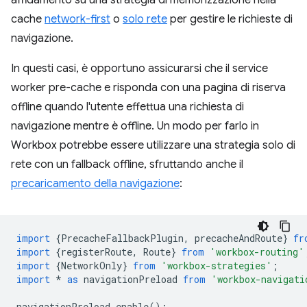
affidamento su una strategia di memorizzazione nella
cache
network-first
o
solo rete
per gestire le richieste di
navigazione.
In questi casi, è opportuno assicurarsi che il service
worker pre-cache e risponda con una pagina di riserva
offline quando l'utente effettua una richiesta di
navigazione mentre è offline. Un modo per farlo in
Workbox potrebbe essere utilizzare una strategia solo di
rete con un fallback offline, sfruttando anche il
precaricamento della navigazione
:
import
{
PrecacheFallbackPlugin
,
precacheAndRoute
}
fr
import
{
registerRoute
,
Route
}
from
'workbox-routing'
import
{
NetworkOnly
}
from
'workbox-strategies'
;
import
*
as
navigationPreload
from
'workbox-navigati
navigationPreload
.
enable
();