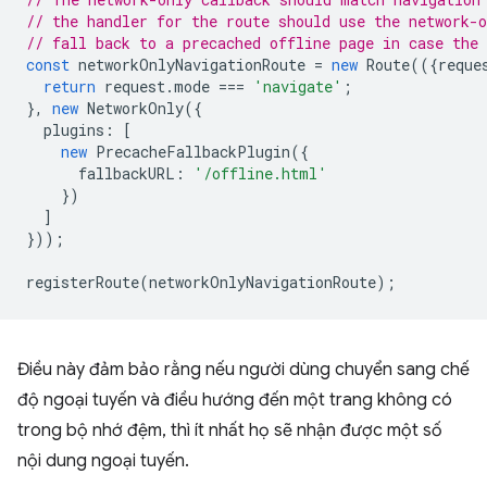
// the handler for the route should use the network-o
// fall back to a precached offline page in case the 
const
networkOnlyNavigationRoute
=
new
Route
(({
reque
return
request
.
mode
===
'navigate'
;
},
new
NetworkOnly
({
plugins
:
[
new
PrecacheFallbackPlugin
({
fallbackURL
:
'/offline.html'
})
]
}));
registerRoute
(
networkOnlyNavigationRoute
);
Điều này đảm bảo rằng nếu người dùng chuyển sang chế
độ ngoại tuyến và điều hướng đến một trang không có
trong bộ nhớ đệm, thì ít nhất họ sẽ nhận được một số
nội dung ngoại tuyến.