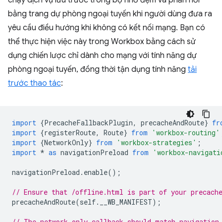
chạy dịch vụ lưu trước trong bộ nhớ đệm và phản hồi
bằng trang dự phòng ngoại tuyến khi người dùng đưa ra
yêu cầu điều hướng khi không có kết nối mạng. Bạn có
thể thực hiện việc này trong Workbox bằng cách sử
dụng chiến lược chỉ dành cho mạng với tính năng dự
phòng ngoại tuyến, đồng thời tận dụng tính năng
tải
trước thao tác
:
import
{
PrecacheFallbackPlugin
,
precacheAndRoute
}
fr
import
{
registerRoute
,
Route
}
from
'workbox-routing'
import
{
NetworkOnly
}
from
'workbox-strategies'
;
import
*
as
navigationPreload
from
'workbox-navigati
navigationPreload
.
enable
();
// Ensure that /offline.html is part of your precach
precacheAndRoute
(
self
.
__WB_MANIFEST
);
// The network-only callback should match navigation