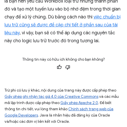
là bạn nên yêu cầu Workbox loại trừ những thành phần
đó và tạo một tuyến lưu vào bộ nhớ đệm trong thời gian
chạy để xử lý chúng. Dù bằng cách nào thì
việc chuẩn bị
lưu trữ cũng sẽ được đề cập chi tiết ở phần sau của tài
liệu này
, vì vậy, bạn sẽ có thể áp dụng các nguyên tắc
này cho logic lưu trữ trước đó trong tương lai.
Thông tin này có hữu ích không cho bạn không?
Trừ phi có lưu ý khác, nội dung của trang này được cấp phép theo
Giấy phép ghi nhận tác giả 4.0 của Creative Commons
và các mẫu
mã lập trình được cấp phép theo
Giấy phép Apache 2.0
. Để biết
thông tin chi tiết, vui lòng tham khảo
Chính sách trang web của
Google Developers
. Java là nhãn hiệu đã đăng ký của Oracle
và/hoặc các đơn vị liên kết với Oracle.