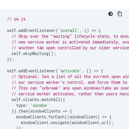
// sw.js
self
.
addEventListener
(
'install'
,
()
=
>
{
// Skip over the "waiting" lifecycle state, to ens
// new service worker is activated immediately, ev
// another tab open controlled by our older service
self
.
skipWaiting
();
});
self
.
addEventListener
(
'activate'
,
()
=
>
{
// Optional: Get a list of all the current open wi
// our service worker's control, and force them to
// This can "unbreak" any open windows/tabs as soo
// service worker activates, rather than users hav
self
.
clients
.
matchAll
({
type
:
'window'
}).
then
(
windowClients
=
>
{
windowClients
.
forEach
((
windowClient
)
=
>
{
windowClient
.
navigate
(
windowClient
.
url
);
});