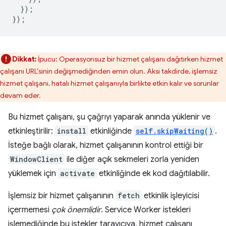
});
});
Dikkat:
İpucu: Operasyonsuz bir hizmet çalışanı dağıtırken hizmet
çalışanı URL'sinin değişmediğinden emin olun. Aksi takdirde, işlemsiz
hizmet çalışanı, hatalı hizmet çalışanıyla birlikte etkin kalır ve sorunlar
devam eder.
Bu hizmet çalışanı, şu çağrıyı yaparak anında yüklenir ve
etkinleştirilir:
install
etkinliğinde
self.skipWaiting()
.
İsteğe bağlı olarak, hizmet çalışanının kontrol ettiği bir
WindowClient
ile diğer açık sekmeleri zorla yeniden
yüklemek için
activate
etkinliğinde ek kod dağıtılabilir.
İşlemsiz bir hizmet çalışanının
fetch
etkinlik işleyicisi
içermemesi
çok önemlidir
. Service Worker istekleri
işlemediğinde bu istekler tarayıcıya, hizmet çalışanı