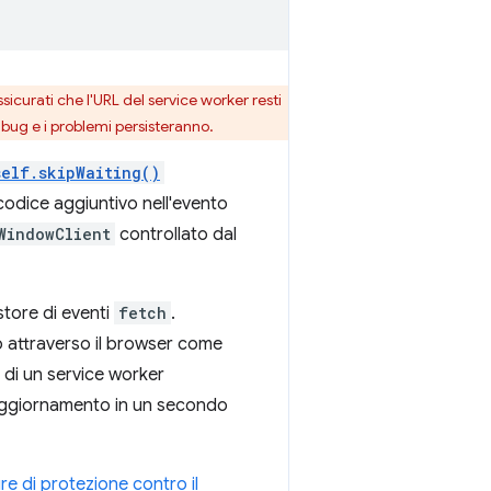
curati che l'URL del service worker resti
 bug e i problemi persisteranno.
self.skipWaiting()
 codice aggiuntivo nell'evento
WindowClient
controllato dal
tore di eventi
fetch
.
o attraverso il browser come
 di un service worker
 aggiornamento in un secondo
e di protezione contro il