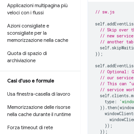
Applicazioni multipagina più
// sw.js
veloci con i flussi
self
.
addEventLis
Azioni consigliate e
// Skip over t
sconsigliate per la
// new service
memorizzazione nella cache
// another tab
self
.
skipWaiti
Quota di spazio di
});
archiviazione
self
.
addEventLis
// Optional: G
// our service
Casi d'uso e formule
// This can "u
// service wor
Usa finestra-casella di lavoro
self
.
clients
.
m
type
:
'wind
Memorizzazione delle risorse
}).
then
(
window
windowClient
nella cache durante il runtime
windowClie
});
Forza timeout di rete
});