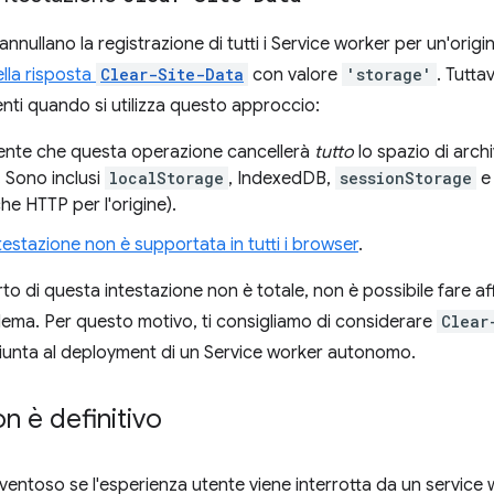
nnullano la registrazione di tutti i Service worker per un'orig
ella risposta
Clear-Site-Data
con valore
'storage'
. Tutta
nti quando si utilizza questo approccio:
sente che questa operazione cancellerà
tutto
lo spazio di archi
 Sono inclusi
localStorage
, IndexedDB,
sessionStorage
e 
he HTTP per l'origine).
estazione non è supportata in tutti i browser
.
rto di questa intestazione non è totale, non è possibile fare 
oblema. Per questo motivo, ti consigliamo di considerare
Clear
iunta al deployment di un Service worker autonomo.
on è definitivo
entoso se l'esperienza utente viene interrotta da un service 