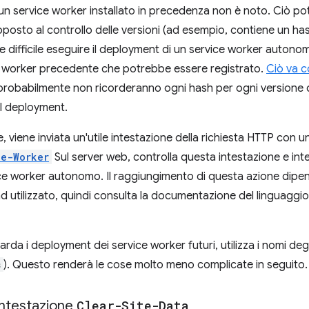
i un service worker installato in precedenza non è noto. Ciò p
ttoposto al controllo delle versioni (ad esempio, contiene un has
 difficile eseguire il deployment di un service worker autono
e worker precedente che potrebbe essere registrato.
Ciò va c
i probabilmente non ricorderanno ogni hash per ogni versione d
il deployment.
viene inviata un'utile intestazione della richiesta HTTP con una
ce-Worker
Sul server web, controlla questa intestazione e inte
ce worker autonomo. Il raggiungimento di questa azione dipen
d utilizzato, quindi consulta la documentazione del linguagg
rda i deployment dei service worker futuri, utilizza i nomi deg
s
). Questo renderà le cose molto meno complicate in seguito.
intestazione
Clear-Site-Data