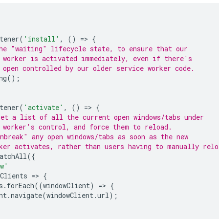
tener
(
'install'
,
()
=
>
{
he "waiting" lifecycle state, to ensure that our
 worker is activated immediately, even if there's
 open controlled by our older service worker code.
ng
();
tener
(
'activate'
,
()
=
>
{
et a list of all the current open windows/tabs under
 worker's control, and force them to reload.
nbreak" any open windows/tabs as soon as the new
ker activates, rather than users having to manually relo
atchAll
({
ow'
Clients
=
>
{
s
.
forEach
((
windowClient
)
=
>
{
nt
.
navigate
(
windowClient
.
url
);