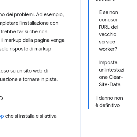
E se non
ono dei problemi. Ad esempio,
conosci
pletare l'installazione con
l'URL del
trebbe far sì che non
vecchio
e il markup della pagina venga
service
solo risposte di markup
worker?
Imposta
un'intestazi
toso su un sito web di
one Clear-
uazione e tornare in pista.
Site-Data
o
Il danno non
è definitivo
op
che si installa e si attiva