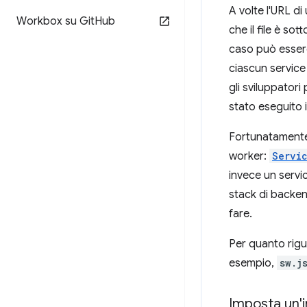
A volte l'URL d
Workbox su Git
Hub
che il file è so
caso può essere
ciascun servic
gli sviluppator
stato eseguito 
Fortunatamente, 
worker:
Servi
invece un servi
stack di backen
fare.
Per quanto rigua
esempio,
sw.j
Imposta un'