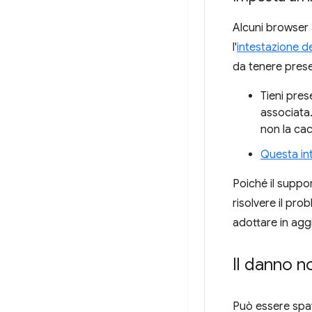
Alcuni browser a
l'
intestazione d
da tenere prese
Tieni pre
associata.
non la cac
Questa int
Poiché il suppo
risolvere il pr
adottare in agg
Il danno n
Può essere spav