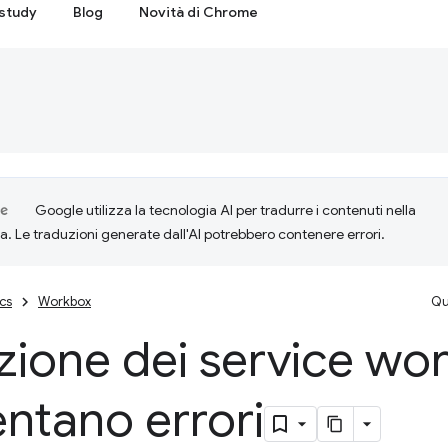
study
Blog
Novità di Chrome
Google utilizza la tecnologia AI per tradurre i contenuti nella
ta. Le traduzioni generate dall'AI potrebbero contenere errori.
cs
Workbox
Qu
ione dei service wo
ntano errori