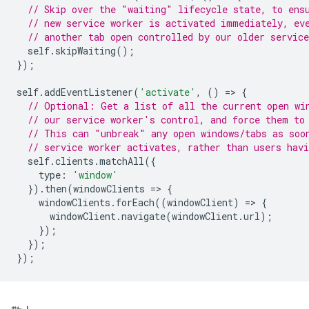
// Skip over the "waiting" lifecycle state, to ens
// new service worker is activated immediately, ev
// another tab open controlled by our older service
self
.
skipWaiting
();
});
self
.
addEventListener
(
'activate'
,
()
=
>
{
// Optional: Get a list of all the current open wi
// our service worker's control, and force them to
// This can "unbreak" any open windows/tabs as soo
// service worker activates, rather than users hav
self
.
clients
.
matchAll
({
type
:
'window'
}).
then
(
windowClients
=
>
{
windowClients
.
forEach
((
windowClient
)
=
>
{
windowClient
.
navigate
(
windowClient
.
url
);
});
});
});