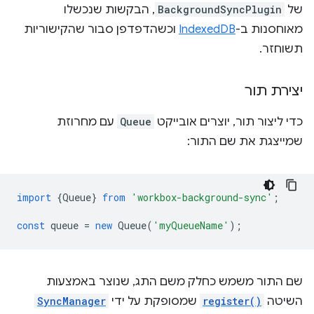
של
BackgroundSyncPlugin
, הבקשות שנכשלו
מאוחסנות ב-
IndexedDB
וכשהדפדפן סבור שהקישוריות
תשוחזר.
יצירת תור
כדי ליצור תור, יוצרים אובייקט
Queue
עם מחרוזת
שמייצגת את שם התור:
import
{
Queue
}
from
'workbox-background-sync'
;
const
queue
=
new
Queue
(
'myQueueName'
);
שם התור משמש כחלק משם התג, שנוצר באמצעות
השיטה
register()
שמסופקת על ידי
SyncManager