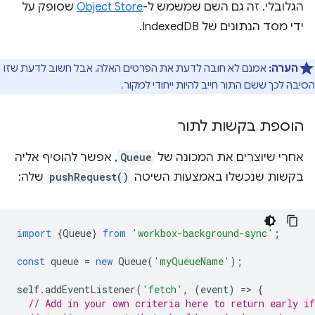
הגלובלי. זה גם השם שמשמש ל-
Object Store
שסופק על
ידי מסד הנתונים של IndexedDB.
הערה:
אמנם לא חובה לדעת את הפרטים האלה, אבל חשוב לדעת שזו
הסיבה לכך ששם התור חייב להיות ייחודי למקור.
הוספת בקשות לתור
אחרי שיוצרים את המכונה של
Queue
, אפשר להוסיף אליה
בקשות שנכשלו באמצעות השיטה
pushRequest()
שלה:
import
{
Queue
}
from
'workbox-background-sync'
;
const
queue
=
new
Queue
(
'myQueueName'
);
self
.
addEventListener
(
'fetch'
,
(
event
)
=
>
{
// Add in your own criteria here to return early if