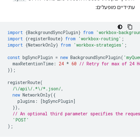
עתידיים מופעלים:
import
{
BackgroundSyncPlugin
}
from
'workbox-backgrou
import
{
registerRoute
}
from
'workbox-routing'
;
import
{
NetworkOnly
}
from
'workbox-strategies'
;
const
bgSyncPlugin
=
new
BackgroundSyncPlugin
(
'myQue
maxRetentionTime
:
24
*
60
// Retry for max of 24 H
});
registerRoute
(
/\/api\/.*\/*.json/
,
new
NetworkOnly
({
plugins
:
[
bgSyncPlugin
]
}),
// An optional third parameter specifies the reque
'POST'
);