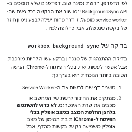
לפי הדפדפן, הרשת זמינה שוב. דפדפנים שלא תומכים ב-
BackgroundSync API ינסו שוב את הבקשה בכל פעם שה-
service worker מופעל. זו דרך פחות יעילה לבצע ניסיון חוזר
של בקשה שנכשלה, אבל כחלופה למיון.
בדיקה של
workbox-background-sync
בדיקת ההתנהגות של סנכרון ברקע עשויה להיות מורכבת,
אבל אפשר לעשות זאת בכלי הפיתוח ל-Chrome. הגישה
הטובה ביותר הנוכחית היא בערך כך:
טוענים דף שבו לרשום את ה-Service Worker.
מנתקים את החיבור לרשת של המחשב או
מכבים את שרת האינטרנט.
לא כדאי להשתמש
בלחצן החלפת המצב במצב אופליין בכלי
הפיתוח ל-Chrome!
תיבת הסימון של מצב
אופליין משפיעה רק על בקשות מהדף, אבל