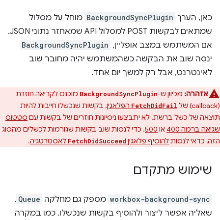
כאן, הערך
BackgroundSyncPlugin
מוחל על מסלול
שמתאים לבקשות POST למסלול API שמאחזר נתוני JSON.
אם המשתמש במצב אופליין,
BackgroundSyncPlugin
ינסה שוב את הבקשה כשהמשתמש יהיה מחובר שוב
לאינטרנט, אבל רק למשך יום אחד.
אזהרה:
מכיוון ש-
מוכנס לקריאה חוזרת
BackgroundSyncPlugin
(callback) של
הפלאגין
, בקשות שנכשלו חייבות להיות
FetchDidFail
תוצאה של כשל ברשת. לא יתבצעו ניסיונות חוזרים של בקשות עם
סטטוס
שגיאה ברמה 400
או
500
. כדי לנסות שוב בקשות שגורמות לכשלים מהסוג
הזה, כדאי לנסות
להוסיף פלאגין
לאסטרטגיה
.
FetchDidSucceed
שימוש מתקדם
workbox-background-sync
מספק גם מחלקה
Queue
,
שאליה אפשר ליצור ולהוסיף בקשות שנכשלו. כמו במקרה