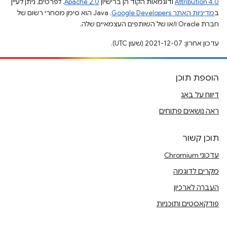
Attribution 4.0
ודוגמאות הקוד הן ברישיון
Apache 2.0
. לפרטים, ניתן לעיין
ב
מדיניות האתר Google Developers‏
.‏ Java הוא סימן מסחרי רשום של
חברת Oracle ו/או של השותפים העצמאיים שלה.
עדכון אחרון: 2021-12-07 (שעון UTC).
הוספת תוכן
דיווח על באג
ראה נושאים פתוחים
תוכן קשור
עדכוני Chromium
מקרים לדוגמה
העברה לארכיון
פודקאסטים ותוכניות