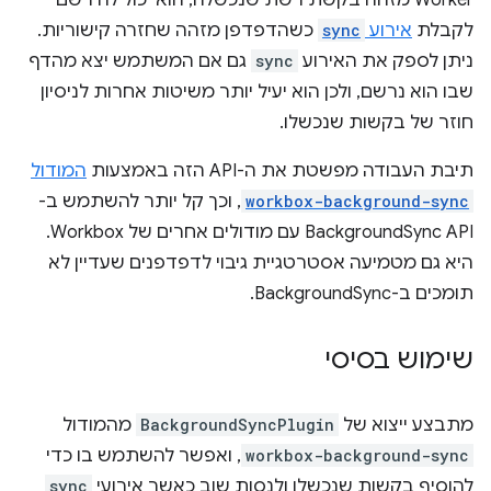
Worker מזהה בקשת רשת שנכשלה, הוא יכול להירשם
לקבלת
אירוע
sync
כשהדפדפן מזהה שחזרה קישוריות.
ניתן לספק את האירוע
sync
גם אם המשתמש יצא מהדף
שבו הוא נרשם, ולכן הוא יעיל יותר משיטות אחרות לניסיון
חוזר של בקשות שנכשלו.
תיבת העבודה מפשטת את ה-API הזה באמצעות
המודול
workbox-background-sync
, וכך קל יותר להשתמש ב-
BackgroundSync API עם מודולים אחרים של Workbox.
היא גם מטמיעה אסטרטגיית גיבוי לדפדפנים שעדיין לא
תומכים ב-BackgroundSync.
שימוש בסיסי
מתבצע ייצוא של
BackgroundSyncPlugin
מהמודול
workbox-background-sync
, ואפשר להשתמש בו כדי
להוסיף בקשות שנכשלו ולנסות שוב כאשר אירועי
sync