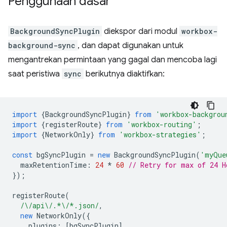
Penggunaan dasar
BackgroundSyncPlugin
diekspor dari modul
workbox-
background-sync
, dan dapat digunakan untuk
mengantrekan permintaan yang gagal dan mencoba lagi
saat peristiwa
sync
berikutnya diaktifkan:
import
{
BackgroundSyncPlugin
}
from
'workbox-backgrou
import
{
registerRoute
}
from
'workbox-routing'
;
import
{
NetworkOnly
}
from
'workbox-strategies'
;
const
bgSyncPlugin
=
new
BackgroundSyncPlugin
(
'myQue
maxRetentionTime
:
24
*
60
// Retry for max of 24 H
});
registerRoute
(
/\/api\/.*\/*.json/
,
new
NetworkOnly
({
plugins
:
[
bgSyncPlugin
]