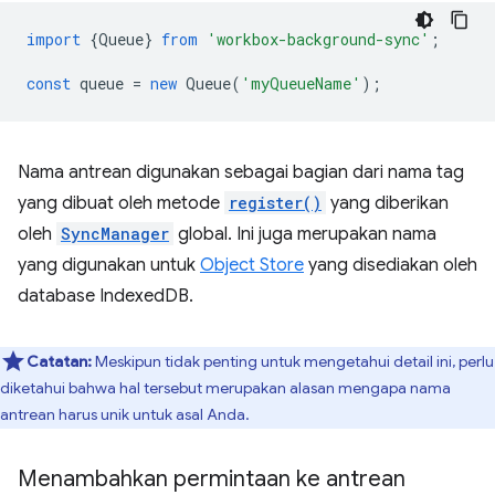
import
{
Queue
}
from
'workbox-background-sync'
;
const
queue
=
new
Queue
(
'myQueueName'
);
Nama antrean digunakan sebagai bagian dari nama tag
yang dibuat oleh metode
register()
yang diberikan
oleh
SyncManager
global. Ini juga merupakan nama
yang digunakan untuk
Object Store
yang disediakan oleh
database IndexedDB.
Catatan:
Meskipun tidak penting untuk mengetahui detail ini, perlu
diketahui bahwa hal tersebut merupakan alasan mengapa nama
antrean harus unik untuk asal Anda.
Menambahkan permintaan ke antrean