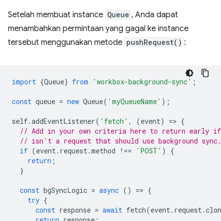
Setelah membuat instance
Queue
, Anda dapat
menambahkan permintaan yang gagal ke instance
tersebut menggunakan metode
pushRequest()
:
import
{
Queue
}
from
'workbox-background-sync'
;
const
queue
=
new
Queue
(
'myQueueName'
);
self
.
addEventListener
(
'fetch'
,
(
event
)
=
>
{
// Add in your own criteria here to return early if
// isn't a request that should use background sync
if
(
event
.
request
.
method
!==
'POST'
)
{
return
;
}
const
bgSyncLogic
=
async
()
=
>
{
try
{
const
response
=
await
fetch
(
event
.
request
.
clo
return
response
;