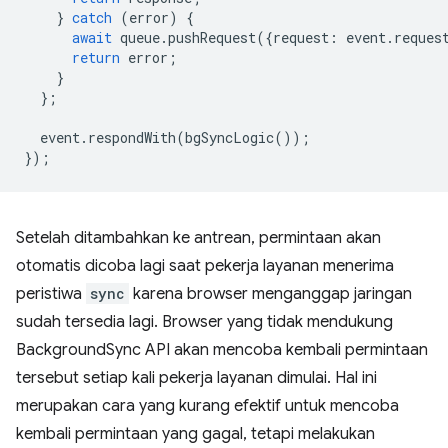
}
catch
(
error
)
{
await
queue
.
pushRequest
({
request
:
event
.
reques
return
error
;
}
};
event
.
respondWith
(
bgSyncLogic
());
});
Setelah ditambahkan ke antrean, permintaan akan
otomatis dicoba lagi saat pekerja layanan menerima
peristiwa
sync
karena browser menganggap jaringan
sudah tersedia lagi. Browser yang tidak mendukung
BackgroundSync API akan mencoba kembali permintaan
tersebut setiap kali pekerja layanan dimulai. Hal ini
merupakan cara yang kurang efektif untuk mencoba
kembali permintaan yang gagal, tetapi melakukan