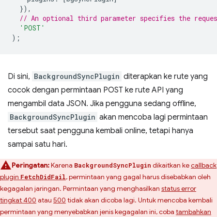
}),
// An optional third parameter specifies the reque
'POST'
);
Di sini,
BackgroundSyncPlugin
diterapkan ke rute yang
cocok dengan permintaan POST ke rute API yang
mengambil data JSON. Jika pengguna sedang offline,
BackgroundSyncPlugin
akan mencoba lagi permintaan
tersebut saat pengguna kembali online, tetapi hanya
sampai satu hari.
Peringatan:
Karena
dikaitkan ke
callback
BackgroundSyncPlugin
plugin
, permintaan yang gagal harus disebabkan oleh
FetchDidFail
kegagalan jaringan. Permintaan yang menghasilkan
status error
tingkat 400
atau
500
tidak akan dicoba lagi. Untuk mencoba kembali
permintaan yang menyebabkan jenis kegagalan ini, coba
tambahkan