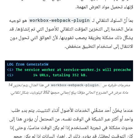
لإنهاء تحميل مواد العرض المهمة.
بما أنّ السلوك التلقائي لـ
workbox-webpack-plugin
هو توجيه
عامل الخدمة إلى التخزين المؤقت التلقائي للأصول التي تم إنشاؤها، قد
يشكّل ذلك مشكلة بطريقة يصعب تفويتها، لأنّ العوائق التي تحول دون
الانتقال إلى استخدام التطبيق منخفض.
مخرجات طرفية من
workbox-webpack-plugin.
في هذا المثال، يتم تخزين 14
مادة عرض في المشروع الحالي مؤقتًا يبلغ إجمالي حجمها 352 كيلوبايت بشكل تلقائي.
عندما يخزّن أحد مشغّلي الخدمات الأصول أثناء التثبيت، يتم بدء طلب
واحد أو أكثر عبر الشبكة في الوقت نفسه. من المحتمل أن يؤدي هذا إلى
حدوث مشكلة في تجربة المستخدم إذا لم يكن الوقت مناسبًا. وحتى إذا
كان التوقيت لحظيًا، قد يؤدي ذلك إلى إهدار البيانات إذا لم يكن حجم