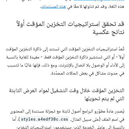
هذه اللغة، وقد تم تناولها لاحقًا في
هذه المستندات
.
قد تحقق استراتيجيات التخزين المؤقت أولاً
نتائج عكسية
تُعدّ استراتيجيات التخزين المؤقت التي تستند إلى ذاكرة التخزين المؤقت
أولاً - أو التي تستشير ذاكرة التخزين المؤقت
فقط
- مفيدة للغاية بالنسبة
إلى الأداء أو الوصول بلا اتصال بالإنترنت. ومع ذلك، فإنها غالبًا ما تتسبب
في حدوث مشاكل في بعض الحالات المحدّدة.
التخزين المؤقت خلال وقت التشغيل لمواد العرض الثابتة
التي لم يتم تحويلها
يُصدِر عادةً مطوّرو البرامج أصول ثابتة مع تجزئة مستندة إلى المحتوى
في اسم الملف (على سبيل المثال،
styles.a4edf38c.css
). أما
بالنسبة إلى عاملي الخدمة الذين يستخدمون استراتيجيات التخزين