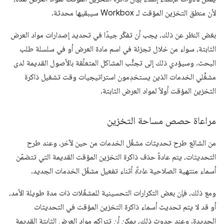
لأن منطق التخزين المؤقت لـ Workbox سيبقيها محدثة.
بغض النظر عن ذلك، يجب أن تفكّر جيدًا في تحديد إصدارات مواد العرض
الثابتة، سواء من خلال تجزئة في اسم مادة العرض أو في سلسلة طلب
البحث. وسيؤدي ذلك إلى تجنُّب المشاكل المتعلّقة بالأصول القديمة لدى
مشغِّلي الخدمات الذين يستخدِمون استراتيجيات وقت تشغيل ذاكرة
التخزين المؤقت أولاً لمواد العرض الثابتة.
مراعاة حصص مساحة التخزين
من الشائع طرح تحديثات مشغّل الخدمات من حين لآخر، وعند طرح
التحديثات، يتم عادةً حذف ذاكرة التخزين المؤقت القديمة التي تتضمّن
أسماء منتهية الصلاحية
عادةً
أثناء تفعيل مشغّل الخدمات الجديد.
ومع ذلك، فإن بعض التكرارات التحسينية للمشغّلات ذات مدة طويلة الأمد،
أو قد لا يتم تحديث أسماء ذاكرة التخزين المؤقت في التحديثات
الجديدة. وعند حدوث ذلك، يمكن أن تتراكم مواد العرض الثابتة القديمة