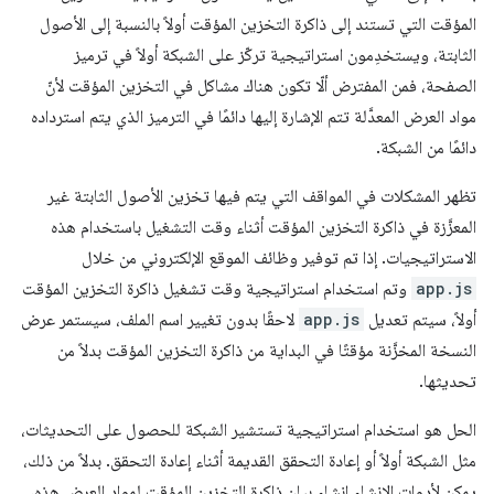
المؤقت التي تستند إلى ذاكرة التخزين المؤقت أولاً بالنسبة إلى الأصول
الثابتة، ويستخدِمون استراتيجية تركّز على الشبكة أولاً في ترميز
الصفحة، فمن المفترض ألّا تكون هناك مشاكل في التخزين المؤقت لأنّ
مواد العرض المعدَّلة تتم الإشارة إليها دائمًا في الترميز الذي يتم استرداده
دائمًا من الشبكة.
تظهر المشكلات في المواقف التي يتم فيها تخزين الأصول الثابتة غير
المعزَّزة في ذاكرة التخزين المؤقت أثناء وقت التشغيل باستخدام هذه
الاستراتيجيات. إذا تم توفير وظائف الموقع الإلكتروني من خلال
app.js
وتم استخدام استراتيجية وقت تشغيل ذاكرة التخزين المؤقت
أولاً، سيتم تعديل
app.js
لاحقًا بدون تغيير اسم الملف، سيستمر عرض
النسخة المخزَّنة مؤقتًا في البداية من ذاكرة التخزين المؤقت بدلاً من
تحديثها.
الحل هو استخدام استراتيجية تستشير الشبكة للحصول على التحديثات،
مثل الشبكة أولاً أو إعادة التحقق القديمة أثناء إعادة التحقق. بدلاً من ذلك،
يمكن لأدوات الإنشاء إنشاء بيان ذاكرة التخزين المؤقت لمواد العرض هذه،