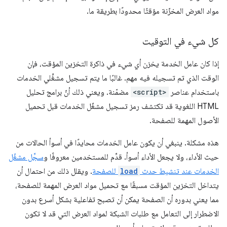
مواد العرض المخزّنة مؤقتًا محدودًا بطريقة ما.
كل شيء في التوقيت
إذا كان عامل الخدمة يخزن أي شيء في ذاكرة التخزين المؤقت، فإن
الوقت الذي تم تسجيله فيه مهم. غالبًا ما يتم تسجيل مشغِّلي الخدمات
باستخدام عناصر
<script>
مضمّنة. ويعني ذلك أنّ برامج تحليل
HTML اللغوية قد تكتشف رمز تسجيل مشغّل الخدمات قبل تحميل
الأصول المهمة للصفحة.
هذه مشكلة. ينبغي أن يكون عامل الخدمات محايدًا في أسوأ الحالات من
حيث الأداء، ولا يجعل الأداء أسوأ. قدِّم للمستخدمين معروفًا و
سجِّل مشغّل
الخدمات عند تنشيط حدث
load
للصفحة
. ويقلل ذلك من احتمال أن
يتداخل التخزين المؤقت مسبقًا مع تحميل مواد العرض المهمة للصفحة،
مما يعني بدوره أن الصفحة يمكن أن تصبح تفاعلية بشكل أسرع بدون
الاضطرار إلى التعامل مع طلبات الشبكة لمواد العرض التي قد لا تكون