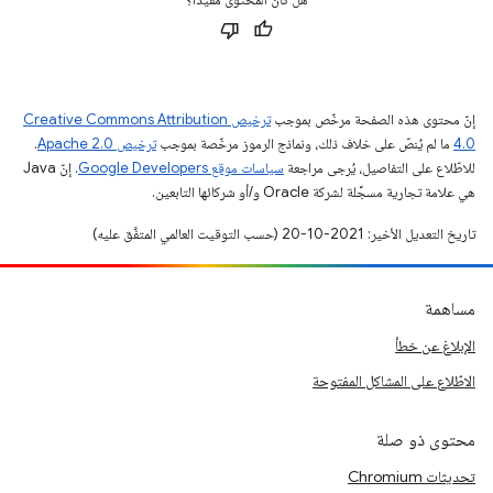
إنّ محتوى هذه الصفحة مرخّص بموجب
ترخيص Creative Commons Attribution
4.0‏
ما لم يُنصّ على خلاف ذلك، ونماذج الرموز مرخّصة بموجب
ترخيص Apache 2.0‏
.
للاطّلاع على التفاصيل، يُرجى مراجعة
سياسات موقع Google Developers‏
. إنّ Java
هي علامة تجارية مسجَّلة لشركة Oracle و/أو شركائها التابعين.
تاريخ التعديل الأخير: 2021-10-20 (حسب التوقيت العالمي المتفَّق عليه)
مساهمة
الإبلاغ عن خطأ
الاطّلاع على المشاكل المفتوحة
محتوى ذو صلة
تحديثات Chromium