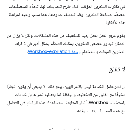
في ذاكرات التخزين المؤقت أثناء طرح تحديثات لها. تحدّد المتصفّحات
حصصًا لمساحة التخزين، وقد تختلف حدودها. هذا سبب وجيه لمراعاة
هذه الأفكار!
يقوم مربع العمل بعمل جيد للتخفيف من هذه المشكلات، ولكن لا يزال من
الممكن تجاوز حصص التخزين. يمكنك التحكّم بشكل أدق في ذاكرات
التخزين المؤقت باستخدام
وحدة Workbox-expiration
.
لا تقلق
إن نشر عامل الخدمة ليس بالأمر الهين. ومع ذلك، لا ينبغي أن يكون إنجازًا
مخيفًا مع القليل من التخطيط واليقظة لما يتطلبه نشر عامل خدمات
باستخدام Workbox. أثناء المتابعة، ستساعدك هذه الوثائق في التعامل
مع هذه المخاوف بعناية وثقة.
هل كان المحتوى مفيدًا؟