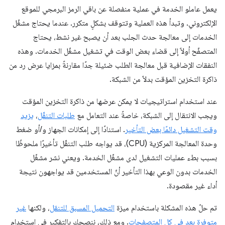
يعمل عاملو الخدمة في عملية منفصلة عن باقي الرمز البرمجي للموقع
الإلكتروني. وتبدأ هذه العملية وتتوقف بشكلٍ متكرر. عندما يحتاج مشغّل
الخدمات إلى معالجة حدث الجلب بعد أن يصبح غير نشط، يحتاج
المتصفّح أولاً إلى قضاء بعض الوقت في تشغيل مشغّل الخدمات. وهذه
النفقات الإضافية قبل معالجة الطلب ضئيلة جدًا مقارنةً بمزايا عرض رد من
ذاكرة التخزين المؤقت بدلاً من الشبكة.
عند استخدام استراتيجيات لا يمكن عرضها من ذاكرة التخزين المؤقت
ويجب الانتقال إلى الشبكة، خاصةً عند التعامل مع
طلبات التنقّل
،
يزيد
وقت التشغيل دائمًا بعض التأخير
. استنادًا إلى إمكانات الجهاز و/أو ضغط
وحدة المعالجة المركزية (CPU)، قد يواجه طلب التنقّل تأخيرًا ملحوظًا
بسبب بطء عمليات التشغيل لدى مشغّل الخدمة. ويعني نشر مشغّل
الخدمات بدون الوعي بهذا التأخير أنّ المستخدمين قد يواجهون نتيجة
أداء غير مقصودة.
تم حلّ هذه المشكلة باستخدام ميزة
التحميل المسبق للتنقل
، ولكنها
غير
متوفرة بعد في كل المتصفحات
. ومع ذلك، ننصحك بالتفكير في استخدام