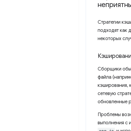
неприятн
Стратегии кэш
подходят как 
некоторых слу
Кэшировани
Сборщики обыч
файла (наприм
кэширования, 
сетевую страт
обновленные р
Проблемы возн
выполнения с 
app.js