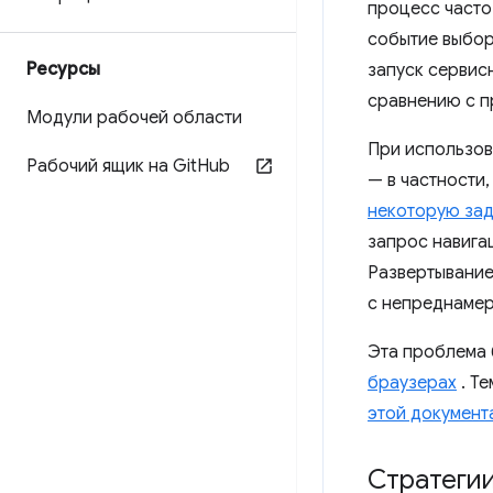
процесс часто
событие выбор
Ресурсы
запуск сервис
сравнению с п
Модули рабочей области
При использов
Рабочий ящик на Git
Hub
— в частности
некоторую за
запрос навига
Развертывание 
с непреднамер
Эта проблема
браузерах
. Те
этой документ
Стратеги