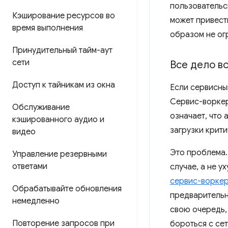
пользовательск
Кэширование ресурсов во
может привест
время выполнения
образом не ог
Принудительный тайм-аут
сети
Все дело в
Доступ к тайникам из окна
Если сервисны
Сервис-воркер
Обслуживание
означает, что
кэшированного аудио и
загрузки крит
видео
Это проблема.
Управление резервными
ответами
случае, а не 
сервис-воркер
Обрабатывайте обновления
предварительн
немедленно
свою очередь,
Повторение запросов при
бороться с се