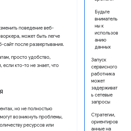
Будьте
вниматель
ны к
зменить поведение веб-
использов
воркера, может быть легче
анию
б-сайт после развертывания.
данных
атам, просто удобство,
Запуск
 если кто-то не знает, что
сервисного
работника
может
задерживат
я
ь сетевые
запросы
ентах, но не полностью
Стратегии,
 могут возникнуть проблемы,
ориентиров
оличеству ресурсов или
анные на