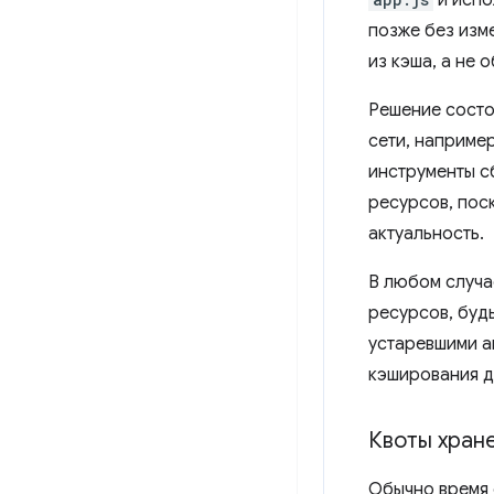
и испо
позже без изм
из кэша, а не 
Решение состо
сети, наприме
инструменты с
ресурсов, пос
актуальность.
В любом случа
ресурсов, будь
устаревшими а
кэширования д
Квоты хран
Обычно время 