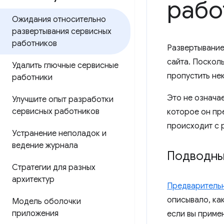
рабо
Ожидания относительно
развертывания сервисных
работников
Развертывание
сайта. Поскол
Удалить глючные сервисные
пропустить не
работники
Это не означа
Улучшите опыт разработки
сервисных работников
которое он пре
происходит с 
Устранение неполадок и
ведение журнала
Подводны
Стратегии для разных
архитектур
Предваритель
описывало, как
Модель оболочки
приложения
если вы приме