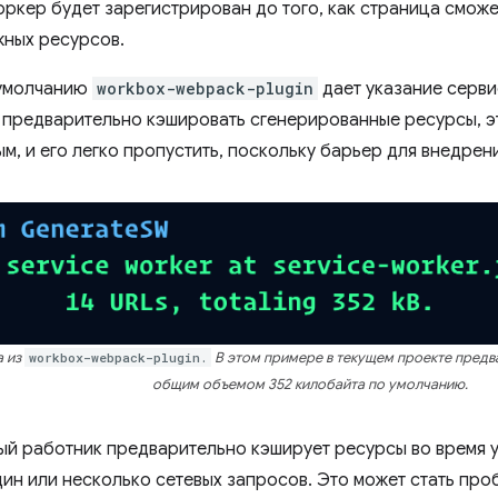
оркер будет зарегистрирован до того, как страница сможе
жных ресурсов.
 умолчанию
workbox-webpack-plugin
дает указание серв
 предварительно кэшировать сгенерированные ресурсы, э
, и его легко пропустить, поскольку барьер для внедрени
а из
workbox-webpack-plugin.
В этом примере в текущем проекте предв
общим объемом 352 килобайта по умолчанию.
ый работник предварительно кэширует ресурсы во время 
дин или несколько сетевых запросов. Это может стать пр