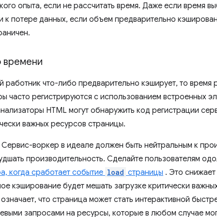
ого опыта, если не рассчитать время. Даже если время вы
и к потере данных, если объем предварительно кэширова
раничен.
о времени
й работник что-либо предварительно кэширует, то время 
ы часто регистрируются с использованием встроенных э
 анализаторы HTML могут обнаружить код регистрации сер
ически важных ресурсов страницы.
 Сервис-воркер в идеале должен быть нейтральным к про
ухудшать производительность. Сделайте пользователям од
а, когда сработает событие
load
страницы
. Это снижает 
ое кэширование будет мешать загрузке критически важных 
 означает, что страница может стать интерактивной быстр
тевыми запросами на ресурсы, которые в любом случае мог