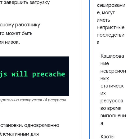
т завершить загрузку
кэшировани
е, могут
иметь
исному работнику
неприятные
то может быть
последстви
я низок.
я
Кэширова
ние
неверсион
ных
статическ
их
арительно кэшируется 14 ресурсов
ресурсов
во время
выполнени
я
установки, одновременно
облематичным для
Квоты