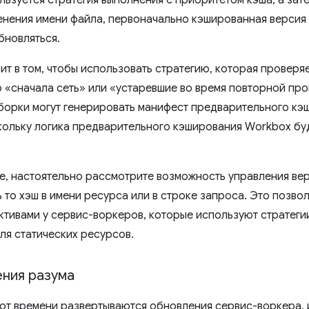
льзуется стратегия выполнения с приоритетом кэша, а зат
енения имени файла, первоначально кэшированная верси
обновляться.
ит в том, чтобы использовать стратегию, которая проверя
р «сначала сеть» или «устаревшие во время повторной про
борки могут генерировать манифест предварительного кэ
кольку логика предварительного кэширования Workbox бу
е, настоятельно рассмотрите возможность управления ве
 то хэш в имени ресурса или в строке запроса. Это позво
ктивами у сервис-воркеров, которые используют стратеги
ля статических ресурсов.
ения разума
от времени развертываются обновления сервис-воркера, 