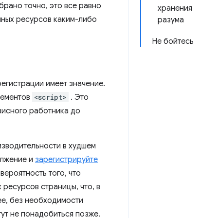
брано точно, это все равно
хранения
нных ресурсов каким-либо
разума
Не бойтесь
регистрации имеет значение.
лементов
<script>
. Это
висного работника до
изводительности в худшем
олжение и
зарегистрируйте
вероятность того, что
ресурсов страницы, что, в
ее, без необходимости
ут не понадобиться позже.