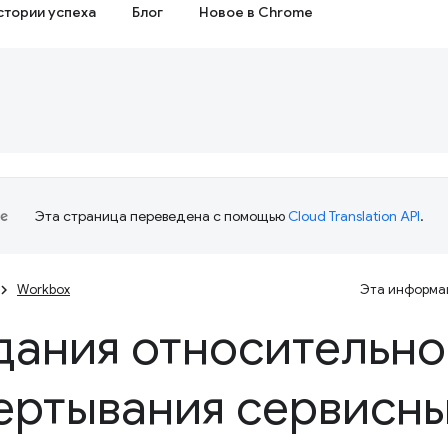
стории успеха
Блог
Новое в Chrome
Эта страница переведена с помощью
Cloud Translation API
.
Workbox
Эта информац
ания относительно
ертывания сервисн