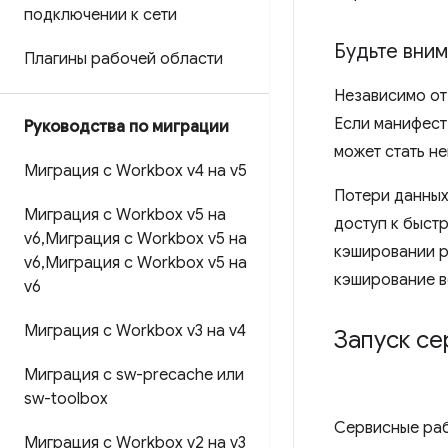
подключении к сети
Будьте вни
Плагины рабочей области
Независимо от
Если манифест
Руководства по миграции
может стать н
Миграция с Workbox v4 на v5
Потери данных
Миграция с Workbox v5 на
доступ к быст
v6
,
Миграция с Workbox v5 на
кэшировании р
v6
,
Миграция с Workbox v5 на
кэширование в
v6
Миграция с Workbox v3 на v4
Запуск се
Миграция с sw-precache или
sw-toolbox
Сервисные раб
Миграция с Workbox v2 на v3