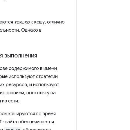
щаются
только
к кешу, отлично
ельности. Однако в
мя выполнения
нове содержимого в имени
орые используют стратегии
их ресурсов, и используют
шированием, поскольку на
 из сети.
рсы кэшируются во время
еб-сайта обеспечивается
app.js