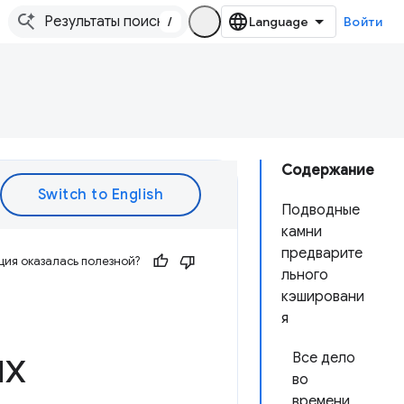
/
Войти
Содержание
Подводные
камни
предварите
ия оказалась полезной?
льного
кэшировани
я
ых
Все дело
во
времени