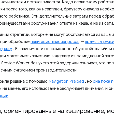
 начинается и останавливается. Когда сервисному работ
ки после того, как он неактивен, браузеру сначала необх
ного работника. Эти дополнительные затраты перед обра
реимуществами обслуживания ответа из кэша, а не из сети.
ании стратегий, которые не могут обслуживаться из кэша 
, при обработке
навигационных запросов
—
время загрузк
держку
. В зависимости от возможностей устройства и/или
ции может иметь заметную задержку из-за медленной загр
Service Worker без учета этой задержки означает, что по
енным снижением производительности.
 была решена с помощью
Navigation Preload
, но
она пока п
м не менее, его использование заслуживает внимания, и 
ации
.
и
,
ориентированные на кэширование
,
мо