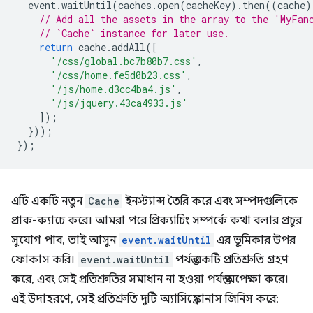
event
.
waitUntil
(
caches
.
open
(
cacheKey
).
then
((
cache
)
// Add all the assets in the array to the 'MyFan
// `Cache` instance for later use.
return
cache
.
addAll
([
'/css/global.bc7b80b7.css'
,
'/css/home.fe5d0b23.css'
,
'/js/home.d3cc4ba4.js'
,
'/js/jquery.43ca4933.js'
]);
}));
});
এটি একটি নতুন
Cache
ইনস্ট্যান্স তৈরি করে এবং সম্পদগুলিকে
প্রাক-ক্যাচে করে। আমরা পরে প্রিক্যাচিং সম্পর্কে কথা বলার প্রচুর
সুযোগ পাব, তাই আসুন
event.waitUntil
এর ভূমিকার উপর
ফোকাস করি।
event.waitUntil
পর্যন্ত একটি প্রতিশ্রুতি গ্রহণ
করে, এবং সেই প্রতিশ্রুতির সমাধান না হওয়া পর্যন্ত অপেক্ষা করে।
এই উদাহরণে, সেই প্রতিশ্রুতি দুটি অ্যাসিঙ্ক্রোনাস জিনিস করে: