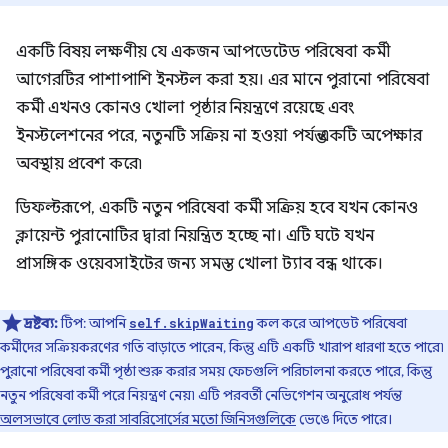
একটি বিষয় লক্ষণীয় যে একজন আপডেটেড পরিষেবা কর্মী
আগেরটির পাশাপাশি ইনস্টল করা হয়। এর মানে পুরানো পরিষেবা
কর্মী এখনও কোনও খোলা পৃষ্ঠার নিয়ন্ত্রণে রয়েছে এবং
ইনস্টলেশনের পরে, নতুনটি সক্রিয় না হওয়া পর্যন্ত একটি অপেক্ষার
অবস্থায় প্রবেশ করে৷
ডিফল্টরূপে, একটি নতুন পরিষেবা কর্মী সক্রিয় হবে যখন কোনও
ক্লায়েন্ট পুরানোটির দ্বারা নিয়ন্ত্রিত হচ্ছে না। এটি ঘটে যখন
প্রাসঙ্গিক ওয়েবসাইটের জন্য সমস্ত খোলা ট্যাব বন্ধ থাকে।
দ্রষ্টব্য:
টিপ: আপনি
কল করে আপডেট পরিষেবা
self.skipWaiting
কর্মীদের সক্রিয়করণের গতি বাড়াতে পারেন, কিন্তু এটি একটি খারাপ ধারণা হতে পারে৷
পুরানো পরিষেবা কর্মী পৃষ্ঠা শুরু করার সময় ফেচগুলি পরিচালনা করতে পারে, কিন্তু
নতুন পরিষেবা কর্মী পরে নিয়ন্ত্রণ নেয়৷ এটি পরবর্তী নেভিগেশন অনুরোধ পর্যন্ত
অলসভাবে লোড করা সাবরিসোর্সের মতো জিনিসগুলিকে
ভেঙে দিতে পারে।