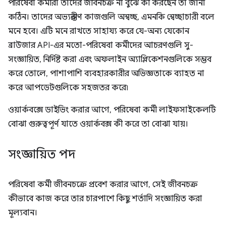
পরিষেবা কর্মীরা তাদের জীবনচক্র না বুঝে কী করছেন তা জানা
কঠিন। তাদের অভ্যন্তরীণ কাজগুলি অস্বচ্ছ, এমনকি স্বেচ্ছাচারী বলে
মনে হবে। এটি মনে রাখতে সাহায্য করে যে-অন্য যেকোন
ব্রাউজার API-এর মতো-পরিষেবা কর্মীদের আচরণগুলি সু-
সংজ্ঞায়িত, নির্দিষ্ট করা এবং অফলাইন অ্যাপ্লিকেশনগুলিকে সম্ভব
করে তোলে, পাশাপাশি ব্যবহারকারীর অভিজ্ঞতাকে ব্যাহত না
করে আপডেটগুলিকে সহজতর করে৷
ওয়ার্কবক্সে ডাইভিং করার আগে, পরিষেবা কর্মী লাইফসাইকেলটি
বোঝা গুরুত্বপূর্ণ যাতে ওয়ার্কবক্স কী করে তা বোঝা যায়।
সংজ্ঞায়িত পদ
পরিষেবা কর্মী জীবনচক্রে প্রবেশ করার আগে, সেই জীবনচক্র
কীভাবে কাজ করে তার চারপাশে কিছু শর্তাদি সংজ্ঞায়িত করা
মূল্যবান।