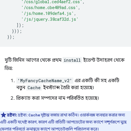
'/css/global.ced4aef2.css'
,
'/css/home.cbe409ad.css'
,
'/js/home.109defa4.js'
,
'/js/jquery.38caf32d.js'
]);
}));
});
দুটি জিনিস আগের থেকে প্রথম
install
ইভেন্ট উদাহরণ থেকে
ভিন্ন:
'MyFancyCacheName_v2'
এর একটি কী সহ একটি
নতুন
Cache
ইনস্ট্যান্স তৈরি করা হয়েছে।
প্রিক্যাচ করা সম্পদের নাম পরিবর্তিত হয়েছে।
দ্রষ্টব্য:
দ্রষ্টব্য:
দৃষ্টান্ত বজায় রাখা কঠিন। ওয়ার্কবক্স ব্যবহার করার জন্য
Cache
এটি একটি যথেষ্ট কারণ, কারণ এটি প্রতিটি আপডেটের জন্য ক্যাশে সম্পূর্ণরূপে মুছে
ফেলার পরিবর্তে ক্রমান্বয়ে ক্যাশে আপডেটগুলি পরিচালনা করে।