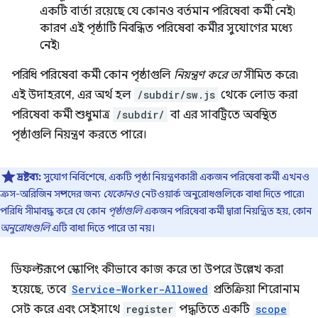
একটি বার্তা রয়েছে যে কোনও বর্তমান পরিষেবা কর্মী নেই৷
কারণ এই পৃষ্ঠাটি নিবন্ধিত পরিষেবা কর্মীর সুযোগের মধ্যে
নেই৷
পরিধি পরিষেবা কর্মী কোন পৃষ্ঠাগুলি
নিয়ন্ত্রণ করে তা
সীমিত করে৷
এই উদাহরণে, এর অর্থ হল
/subdir/sw.js
থেকে লোড করা
পরিষেবা কর্মী শুধুমাত্র
/subdir/
বা এর সাবট্রিতে অবস্থিত
পৃষ্ঠাগুলি নিয়ন্ত্রণ করতে পারে।
দ্রষ্টব্য:
সুযোগ নির্বিশেষে, একটি পৃষ্ঠা নিয়ন্ত্রণকারী একজন পরিষেবা কর্মী এখনও
ক্রস-অরিজিন সম্পদের জন্য
যেকোনও
নেটওয়ার্ক অনুরোধগুলিকে বাধা দিতে পারে৷
পরিধি সীমাবদ্ধ করে যে কোন
পৃষ্ঠাগুলি
একজন পরিষেবা কর্মী দ্বারা নিয়ন্ত্রিত হয়, কোন
অনুরোধগুলি
এটি বাধা দিতে পারে তা নয়।
ডিফল্টরূপে স্কোপিং কীভাবে কাজ করে তা উপরে উল্লেখ করা
হয়েছে, তবে
Service-Worker-Allowed
প্রতিক্রিয়া শিরোনাম
সেট করে এবং সেইসাথে
register
পদ্ধতিতে একটি
scope