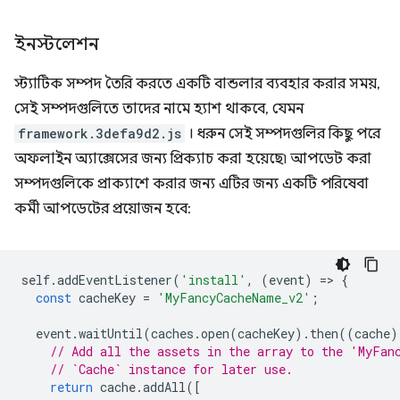
ইনস্টলেশন
স্ট্যাটিক সম্পদ তৈরি করতে একটি বান্ডলার ব্যবহার করার সময়,
সেই সম্পদগুলিতে তাদের নামে হ্যাশ থাকবে, যেমন
framework.3defa9d2.js
। ধরুন সেই সম্পদগুলির কিছু পরে
অফলাইন অ্যাক্সেসের জন্য প্রিক্যাচ করা হয়েছে৷ আপডেট করা
সম্পদগুলিকে প্রাক্যাশে করার জন্য এটির জন্য একটি পরিষেবা
কর্মী আপডেটের প্রয়োজন হবে:
self
.
addEventListener
(
'install'
,
(
event
)
=
>
{
const
cacheKey
=
'MyFancyCacheName_v2'
;
event
.
waitUntil
(
caches
.
open
(
cacheKey
).
then
((
cache
)
// Add all the assets in the array to the 'MyFan
// `Cache` instance for later use.
return
cache
.
addAll
([