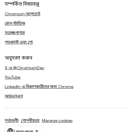
সম্পর্কিত বিষয়বস্তু
Chromium আপডেট
কেস স্টাডিজ
সংরক্ষণাগার
পডকাস্ট এবং শো
অনুসরণ করুন
X-এ @ChromiumDev
YouTube
LinkedIn-এ বিকাশকারীদের জন্য Chrome
আরএসএস
শর্তাবলী
গোপনীয়তা
Manage cookies