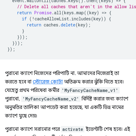
event
.
waitUntil
(
caches
.
keys
().
then
((
keys
)
=
>
{
// Delete all caches that aren't in the allow li
return
Promise
.
all
(
keys
.
map
((
key
)
=
>
{
if
(
!
cacheAllowList
.
includes
(
key
))
{
return
caches
.
delete
(
key
);
}
}));
}));
});
পুরানো ক্যাশে নিজেদের পরিপাটি না. আমাদের নিজেরাই তা
করতে হবে বা
স্টোরেজ কোটা
অতিক্রম করার ঝুঁকি নিতে হবে।
যেহেতু প্রথম পরিষেবা কর্মীর
'MyFancyCacheName_v1'
পুরানো,
'MyFancyCacheName_v2'
নির্দিষ্ট করার জন্য ক্যাশে
অনুমতির তালিকা আপডেট করা হয়েছে, যা একটি ভিন্ন নামের
ক্যাশে মুছে দেয়৷
পুরানো ক্যাশে সরানোর পরে
activate
ইভেন্টটি শেষ হবে। এই