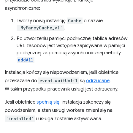
przykładzie obietnica wykonuje 2 funkcje
asynchroniczne:
Tworzy nową instancję
Cache
o nazwie
'MyFancyCache_v1'
.
Po utworzeniu pamięci podręcznej tablica adresów
URL zasobów jest wstępnie zapisywana w pamięci
podręcznej za pomocą asynchronicznej metody
addAll
.
Instalacja kończy się niepowodzeniem, jeśli obietnice
przekazane do
event.waitUntil
są
odrzucane
.
W takim przypadku pracownik usługi jest odrzucany.
Jeśli obietnice
spełnią się
, instalacja zakończy się
powodzeniem, a stan usługi workera zmieni się na
'installed'
i usługa zostanie aktywowana.