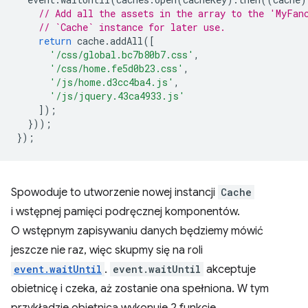
// Add all the assets in the array to the 'MyFan
// `Cache` instance for later use.
return
cache
.
addAll
([
'/css/global.bc7b80b7.css'
,
'/css/home.fe5d0b23.css'
,
'/js/home.d3cc4ba4.js'
,
'/js/jquery.43ca4933.js'
]);
}));
});
Spowoduje to utworzenie nowej instancji
Cache
i wstępnej pamięci podręcznej komponentów.
O wstępnym zapisywaniu danych będziemy mówić
jeszcze nie raz, więc skupmy się na roli
event.waitUntil
.
event.waitUntil
akceptuje
obietnicę i czeka, aż zostanie ona spełniona. W tym