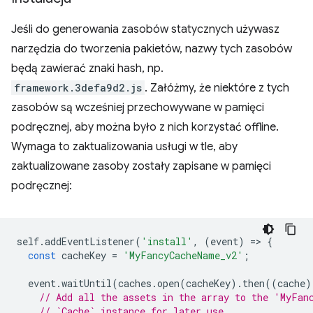
Jeśli do generowania zasobów statycznych używasz
narzędzia do tworzenia pakietów, nazwy tych zasobów
będą zawierać znaki hash, np.
framework.3defa9d2.js
. Załóżmy, że niektóre z tych
zasobów są wcześniej przechowywane w pamięci
podręcznej, aby można było z nich korzystać offline.
Wymaga to zaktualizowania usługi w tle, aby
zaktualizowane zasoby zostały zapisane w pamięci
podręcznej:
self
.
addEventListener
(
'install'
,
(
event
)
=
>
{
const
cacheKey
=
'MyFancyCacheName_v2'
;
event
.
waitUntil
(
caches
.
open
(
cacheKey
).
then
((
cache
)
// Add all the assets in the array to the 'MyFan
// `Cache` instance for later use.