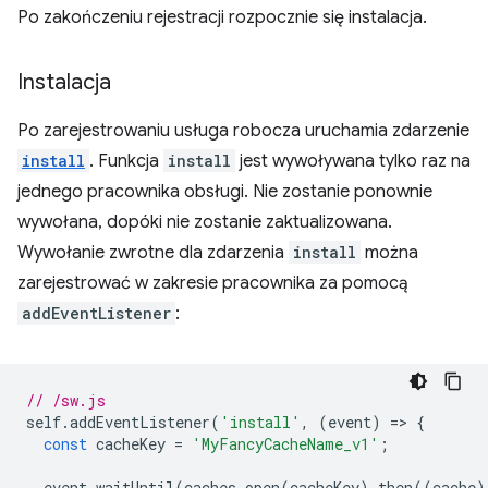
Po zakończeniu rejestracji rozpocznie się instalacja.
Instalacja
Po zarejestrowaniu usługa robocza uruchamia zdarzenie
install
. Funkcja
install
jest wywoływana tylko raz na
jednego pracownika obsługi. Nie zostanie ponownie
wywołana, dopóki nie zostanie zaktualizowana.
Wywołanie zwrotne dla zdarzenia
install
można
zarejestrować w zakresie pracownika za pomocą
addEventListener
:
// /sw.js
self
.
addEventListener
(
'install'
,
(
event
)
=
>
{
const
cacheKey
=
'MyFancyCacheName_v1'
;
event
.
waitUntil
(
caches
.
open
(
cacheKey
).
then
((
cache
)