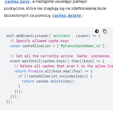
caches.keys
, a następnie usuwając pamięci
podręczne, które nie znajdują się na zdefiniowanej liście
dozwolonych za pomocą
caches.delete
:
self
.
addEventListener
(
'activate'
,
(
event
)
=
>
{
// Specify allowed cache keys
const
cacheAllowList
=
[
'MyFancyCacheName_v2'
];
// Get all the currently active `Cache` instances.
event
.
waitUntil
(
caches
.
keys
().
then
((
keys
)
=
>
{
// Delete all caches that aren't in the allow li
return
Promise
.
all
(
keys
.
map
((
key
)
=
>
{
if
(
!
cacheAllowList
.
includes
(
key
))
{
return
caches
.
delete
(
key
);
}
}));
}));
});