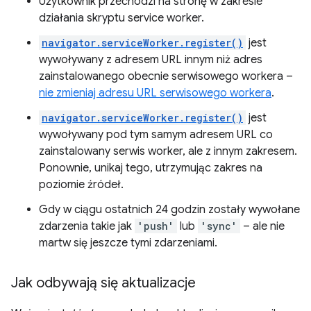
Użytkownik przechodzi na stronę w zakresie
działania skryptu service worker.
navigator.serviceWorker.register()
jest
wywoływany z adresem URL innym niż adres
zainstalowanego obecnie serwisowego workera –
nie zmieniaj adresu URL serwisowego workera
.
navigator.serviceWorker.register()
jest
wywoływany pod tym samym adresem URL co
zainstalowany serwis worker, ale z innym zakresem.
Ponownie, unikaj tego, utrzymując zakres na
poziomie źródeł.
Gdy w ciągu ostatnich 24 godzin zostały wywołane
zdarzenia takie jak
'push'
lub
'sync'
– ale nie
martw się jeszcze tymi zdarzeniami.
Jak odbywają się aktualizacje