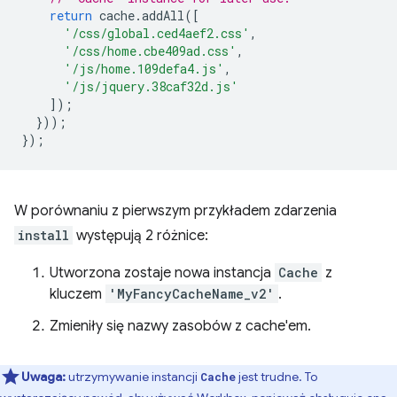
return
cache
.
addAll
([
'/css/global.ced4aef2.css'
,
'/css/home.cbe409ad.css'
,
'/js/home.109defa4.js'
,
'/js/jquery.38caf32d.js'
]);
}));
});
W porównaniu z pierwszym przykładem zdarzenia
install
występują 2 różnice:
Utworzona zostaje nowa instancja
Cache
z
kluczem
'MyFancyCacheName_v2'
.
Zmieniły się nazwy zasobów z cache'em.
Uwaga:
utrzymywanie instancji
jest trudne. To
Cache