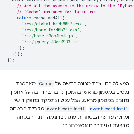
// Add all the assets in the array to the 'MyFan
// `Cache` instance for later use.
return
cache
.
addAll
([
'/css/global.bc7b80b7.css'
,
'/css/home.fe5d0b23.css'
,
'/js/home.d3cc4ba4.js'
,
'/js/jquery.43ca4933.js'
]);
}));
});
הפעולה הזו יוצרת מכונה חדשה של
Cache
ומאחסנת
נכסים במטמון מראש. בהמשך נדבר בהרחבה על אחסון
נתונים במטמון מראש, אבל עכשיו נתמקד בתפקיד של
event.waitUntil
.
event.waitUntil
מקבלת הבטחה
ומחכה עד שההבטחה תיפתר. בדוגמה הזו, ההבטחה
מבצעת שני דברים אסינכרונים: