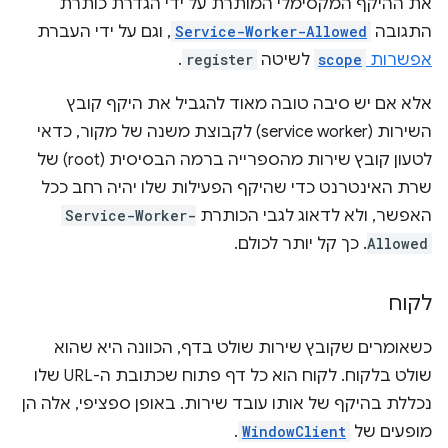
את ההיקף המקסימלי המותרת על ידי הגדרת כותרת
התגובה
Service-Worker-Allowed
, וגם על ידי העברת
אפשרות
scope
לשיטה
register
.
אלא אם יש סיבה טובה מאוד להגביל את היקף קובץ
השירות (service worker) לקבוצת משנה של מקור, כדאי
לטעון קובץ שירות מהספרייה ברמה הבסיסית (root) של
שרת האינטרנט כדי שהיקף הפעילות שלו יהיה רחב ככל
האפשר, ולא לדאוג לגבי הכותרת
Service-Worker-
Allowed
. כך קל יותר לכולם.
לקוח
כשאומרים שקובץ שירות שולט בדף, הכוונה היא שהוא
שולט בלקוח. לקוח הוא כל דף פתוח שכתובת ה-URL שלו
נכללת בהיקף של אותו עובד שירות. באופן ספציפי, אלה הן
מופעים של
WindowClient
.