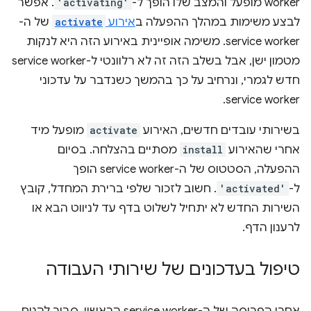
worker מופעל והמצב שלו הופך ל-
'activating'
. אפשר
לבצע משימות במהלך ההפעלה ב
אירוע
activate
של ה-
service worker. משימה אופיינית באירוע הזה היא לנקות
מטמון ישן, אבל בשלב הזה זה לא רלוונטי ל-service worker
חדש לגמרי, ונרחיב על כך בהמשך כשנדבר על עדכוני
service worker.
בשירותי עובדים חדשים, האירוע
activate
מופעל מיד
אחרי שהאירוע
install
מסתיים בהצלחה. בסיום
ההפעלה, הסטטוס של ה-service worker הופך
ל-
'activated'
. חשוב לזכור שלפי ברירת המחדל, קובץ
השירות החדש לא יתחיל לשלוט בדף עד לניווט הבא או
לרענון הדף.
טיפול בעדכונים של שירותי העבודה