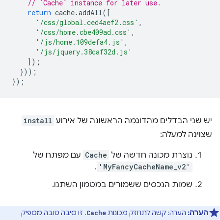
// `Cache` instance for later use.
return
cache
.
addAll
([
'/css/global.ced4aef2.css'
,
'/css/home.cbe409ad.css'
,
'/js/home.109defa4.js'
,
'/js/jquery.38caf32d.js'
]);
}));
});
יש שני הבדלים מהדוגמה הראשונה של אירוע
install
שצוינה למעלה:
נוצרת מכונה חדשה של
Cache
עם מפתח של
.
'MyFancyCacheName_v2'
שמות הנכסים ששמורים במטמון השתנו.
הערה:
הערה: קשה לתחזק מכונות
. זו סיבה טובה מספיק
Cache