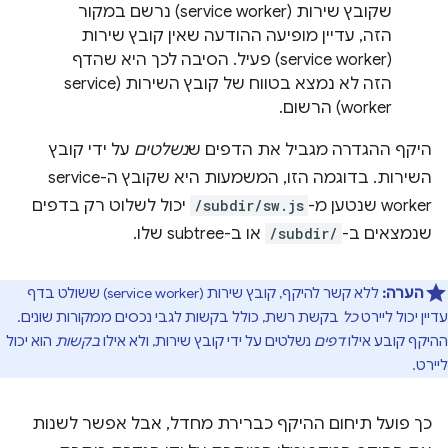
שקובץ שירות (service worker) נרשם במקור
הזה, עדיין מופיעה ההודעה שאין קובץ שירות
(service worker) פעיל. הסיבה לכך היא שהדף
הזה לא נמצא בטווח של קובץ השירות (service
worker) הרשום.
היקף ההגדרה מגביל את הדפים ש
נשלטים
על ידי קובץ
השירות. בדוגמה הזו, המשמעות היא שקובץ ה-service
worker שנטען מ-
/subdir/sw.js
יכול לשלוט רק בדפים
שנמצאים ב-
/subdir/
או ב-subtree שלו.
הערה:
ללא קשר להיקף, קובץ שירות (service worker) ששולט בדף
עדיין יכול ליירט
כל
בקשת רשת, כולל בקשות לגבי נכסים ממקורות שונים.
ההיקף קובע אילו
דפים
נשלטים על ידי קובץ שירות, ולא אילו
בקשות
הוא יכול
ליירט.
כך פועל תיחום ההיקף כברירת מחדל, אבל אפשר לשנות