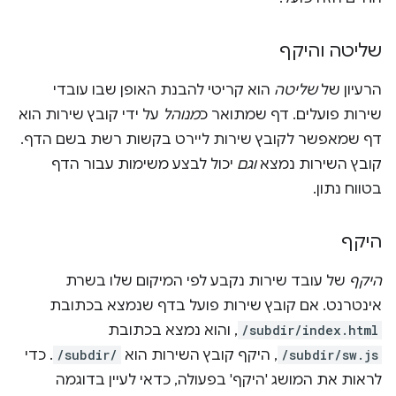
שליטה והיקף
הרעיון של
שליטה
הוא קריטי להבנת האופן שבו עובדי
שירות פועלים. דף שמתואר כ
מנוהל
על ידי קובץ שירות הוא
דף שמאפשר לקובץ שירות ליירט בקשות רשת בשם הדף.
קובץ השירות נמצא
וגם
יכול לבצע משימות עבור הדף
בטווח נתון.
היקף
היקף
של עובד שירות נקבע לפי המיקום שלו בשרת
אינטרנט. אם קובץ שירות פועל בדף שנמצא בכתובת
/subdir/index.html
, והוא נמצא בכתובת
/subdir/sw.js
, היקף קובץ השירות הוא
/subdir/
. כדי
לראות את המושג 'היקף' בפעולה, כדאי לעיין בדוגמה