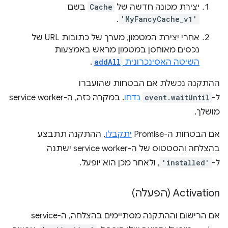
יצירת מכונה חדשה של
Cache
בשם
.
'MyFancyCache_v1'
אחרי יצירת המטמון, מערך של כתובות URL של
נכסים מאוחסן במטמון מראש באמצעות
השיטה האסינכרונית
addAll
.
ההתקנה נכשלת אם הבטחות שהועברו
ל-
event.waitUntil
נדחו
. במקרה כזה, ה-service worker
מושלך.
אם הבטחות ה-Promise
יתקבלו
, ההתקנה תתבצע
בהצלחה והסטטוס של ה-service worker ישתנה
ל-
'installed'
, ולאחר מכן הוא יופעל.
Activation (הפעלה)
אם הרישום וההתקנה מסתיימים בהצלחה, ה-service