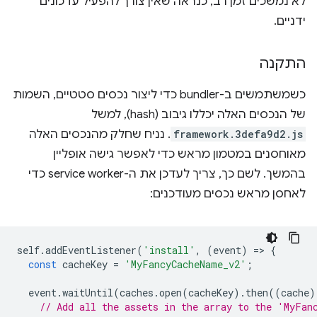
לא נמשכים זמן רב, כנראה שאין צורך להפעיל עדכונים
ידניים.
התקנה
כשמשתמשים ב-bundler כדי ליצור נכסים סטטיים, השמות
של הנכסים האלה יכללו גיבוב (hash), למשל
framework.3defa9d2.js
. נניח שחלק מהנכסים האלה
מאוחסנים במטמון מראש כדי לאפשר גישה אופליין
בהמשך. לשם כך, צריך לעדכן את ה-service worker כדי
לאחסן מראש נכסים מעודכנים:
self
.
addEventListener
(
'install'
,
(
event
)
=
>
{
const
cacheKey
=
'MyFancyCacheName_v2'
;
event
.
waitUntil
(
caches
.
open
(
cacheKey
).
then
((
cache
)
// Add all the assets in the array to the 'MyFan