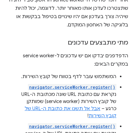
אחרי הפריסה של ה-service worker הראשון, סביר להניח
שתצטרכו לעדכן אותו מאוחר יותר. לדוגמה, יכול להיות
שיהיה צורך בעדכון אם יהיו שינויים בטיפול בבקשות או
בלוגיקה של האחסון המוקדם.
מתי מתבצעים עדכונים
הדפדפנים יבדקו אם יש עדכונים ל-service worker
במקרים הבאים:
המשתמש עובר לדף בטווח של קובץ השירות.
navigator.serviceWorker.register()
נקראת עם כתובת URL שונה מכתובת ה-URL
של קובץ השירות (service worker) שמותקן
כרגע –
אבל אל תשנו את כתובת ה-URL של
קובץ השירות
!
navigator.serviceWorker.register()