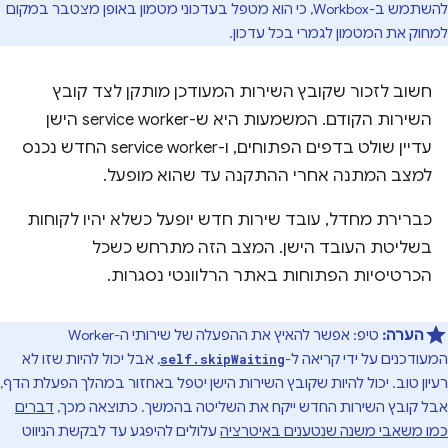
להשתמש ב-Workbox, כי הוא מטפל בעדכוני מטמון באופן מצטבר במקום
למחוק את המטמון לגמרי בכל עדכון.
חשוב לזכור שקובץ השירות המעודכן מותקן לצד קובץ
השירות הקודם. המשמעות היא ש-service worker הישן
עדיין שולט בדפים הפתוחים, ו-service worker החדש נכנס
למצב המתנה אחרי ההתקנה עד שהוא מופעל.
כברירת מחדל, עובד שירות חדש יופעל כשלא יהיו לקוחות
בשליטת העובד הישן. המצב הזה מתרחש כשכל
הכרטיסיות הפתוחות באתר הרלוונטי נסגרות.
הערה:
טיפ: אפשר להאיץ את ההפעלה של שירותי ה-Worker
המעודכנים על ידי קריאה ל-
, אבל יכול להיות שזו לא
self.skipWaiting
רעיון טוב. יכול להיות שקובץ השירות הישן יטפל באחזור במהלך הפעלת הדף,
אבל קובץ השירות החדש ייקח את השליטה בהמשך. כתוצאה מכך,
דברים
כמו משאבי משנה שנטענים באיטרציה
עלולים להיפגע עד לבקשת הניווט