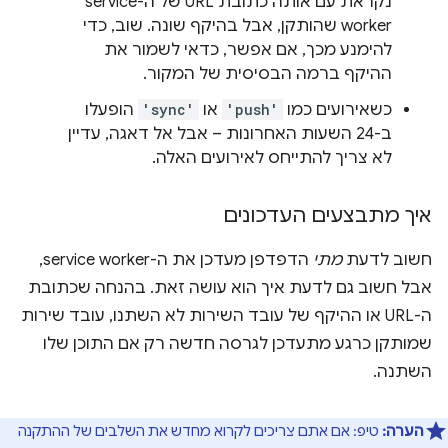
נקראת עם אותה כתובת URL של ה-service
worker שהותקן, אבל בהיקף שונה. שוב, כדי
להימנע מכך, אם אפשר, כדאי לשמור את
ההיקף ברמה הבסיסית של המקור.
כשאירועים כמו
'push'
או
'sync'
הופעלו
ב-24 השעות האחרונות – אבל אל דאגה, עדיין
לא צריך להתייחס לאירועים האלה.
איך מתבצעים העדכונים
חשוב לדעת
מתי
הדפדפן מעדכן את ה-service worker,
אבל חשוב גם לדעת איך הוא עושה זאת. בהנחה שכתובת
ה-URL או ההיקף של עובד השירות לא השתנו, עובד שירות
שמותקן כרגע מתעדכן לגרסה חדשה רק אם התוכן שלו
השתנה.
הערה:
טיפ: אם אתם צריכים לקרוא מחדש את השלבים של ההתקנה