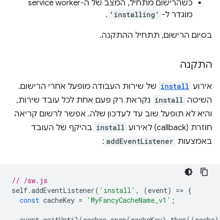
כשהרישום מתחיל, המצב של ה-service worker
מוגדר ל-
'installing'
.
בסיום הרישום, תתחיל ההתקנה.
התקנה
אירוע
install
של שירות העבודה מופעל אחרי הרישום.
השיטה
install
נקראת רק פעם אחת לכל עובד שירות,
והיא לא תופעל שוב עד לעדכון שלה. אפשר לרשום קריאה
חוזרת (callback) לאירוע
install
בהיקף של העובד
באמצעות
addEventListener
:
// /sw.js
self
.
addEventListener
(
'install'
,
(
event
)
=
>
{
const
cacheKey
=
'MyFancyCacheName_v1'
;
event
.
waitUntil
(
caches
.
open
(
cacheKey
).
then
((
cache
)