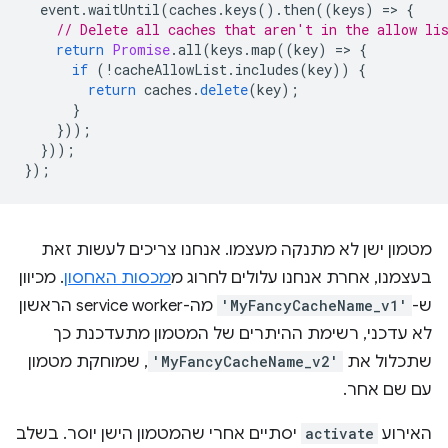
event
.
waitUntil
(
caches
.
keys
().
then
((
keys
)
=
>
{
// Delete all caches that aren't in the allow li
return
Promise
.
all
(
keys
.
map
((
key
)
=
>
{
if
(
!
cacheAllowList
.
includes
(
key
))
{
return
caches
.
delete
(
key
);
}
}));
}));
});
מטמון ישן לא מתנקה מעצמו. אנחנו צריכים לעשות זאת
בעצמנו, אחרת אנחנו עלולים לחרוג מ
מכסות האחסון
. מכיוון
ש-
'MyFancyCacheName_v1'
מה-service worker הראשון
לא עדכני, רשימת ההיתרים של המטמון מתעדכנת כך
שתכלול את
'MyFancyCacheName_v2'
, שמוחקת מטמון
עם שם אחר.
האירוע
activate
יסתיים אחרי שהמטמון הישן יוסר. בשלב