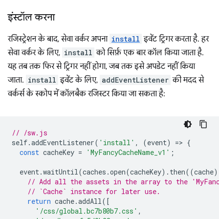
इंस्टॉल करना
रजिस्ट्रेशन के बाद, सेवा वर्कर अपना
install
इवेंट ट्रिगर करता है. हर
सेवा वर्कर के लिए,
install
को सिर्फ़ एक बार कॉल किया जाता है.
यह तब तक फिर से ट्रिगर नहीं होगा, जब तक इसे अपडेट नहीं किया
जाता.
install
इवेंट के लिए,
addEventListener
की मदद से
वर्कर्स के स्कोप में कॉलबैक रजिस्टर किया जा सकता है:
// /sw.js
self
.
addEventListener
(
'install'
,
(
event
)
=
>
{
const
cacheKey
=
'MyFancyCacheName_v1'
;
event
.
waitUntil
(
caches
.
open
(
cacheKey
).
then
((
cache
)
// Add all the assets in the array to the 'MyFan
// `Cache` instance for later use.
return
cache
.
addAll
([
'/css/global.bc7b80b7.css'
,