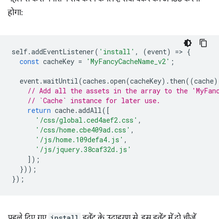
होगा:
self
.
addEventListener
(
'install'
,
(
event
)
=
>
{
const
cacheKey
=
'MyFancyCacheName_v2'
;
event
.
waitUntil
(
caches
.
open
(
cacheKey
).
then
((
cache
)
// Add all the assets in the array to the 'MyFan
// `Cache` instance for later use.
return
cache
.
addAll
([
'/css/global.ced4aef2.css'
,
'/css/home.cbe409ad.css'
,
'/js/home.109defa4.js'
,
'/js/jquery.38caf32d.js'
]);
}));
});
पहले दिए गए
install
इवेंट के उदाहरण से, इस इवेंट में दो चीज़ें