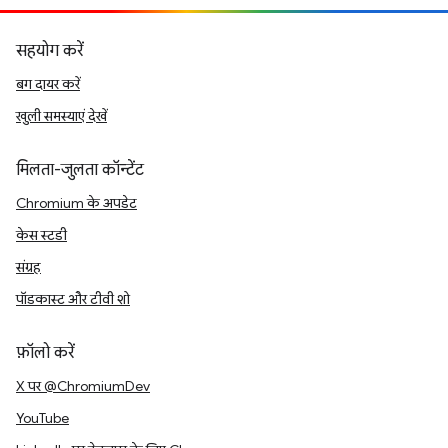
सहयोग करें
बग दायर करें
खुली समस्याएं देखें
मिलता-जुलता कॉन्टेंट
Chromium के अपडेट
केस स्टडी
संग्रह
पॉडकास्ट और टीवी शो
फ़ॉलो करें
X पर @ChromiumDev
YouTube