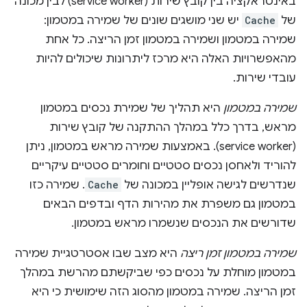
באינטראקציה בין קובץ שירות (service worker) לבין מכונה
של
Cache
יש שני מושגים שונים של שמירה במטמון:
שמירה במטמון ושמירה במטמון זמן הריצה. כל אחת
מהאפשרויות האלה היא מרכז ליתרונות שיכולים להיות
עובדי שירות.
שמירה במטמון
היא תהליך של שמירת נכסים במטמון
מראש, בדרך כלל במהלך ההתקנה של קובץ שירות
(service worker). באמצעות שמירה מראש במטמון, ניתן
להוריד ולאחסן נכסים סטטיים וחומרים סטטיים עיקריים
שנדרשים לגישה אופליין במכונה של
Cache
. שמירה כזו
במטמון גם משפרת את מהירות הדף ובדפים הבאים
שדורשים את הנכסים שנשמרו מראש במטמון.
שמירה במטמון זמן ריצה
היא מצב שבו אסטרטגיית שמירה
במטמון מוחלת על נכסים כפי שביקשתם מהרשת במהלך
זמן הריצה. שמירה במטמון מהסוג הזה שימושית כי היא