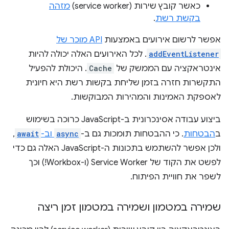
כאשר קובץ שירות (service worker)
מזהה
בקשת רשת
.
אפשר לרשום אירועים באמצעות
API מוכר של
addEventListener
. לכל האירועים האלה יכולה להיות
אינטראקציה עם הממשק של
Cache
. היכולת להפעיל
התקשרות חזרה בזמן שליחת בקשות רשת היא חיונית
לאספקת האמינות והמהירות המבוקשות.
ביצוע עבודה אסינכרונית ב-JavaScript כרוכה בשימוש
ב
הבטחות
. כי ההבטחות תומכות גם ב-
async
וב-
await
,
ולכן אפשר להשתמש בתכונות ה-JavaScript האלה גם כדי
לפשט את הקוד של Service Worker (ו-Workbox!) וכך
לשפר את חוויית הפיתוח.
שמירה במטמון ושמירה במטמון זמן ריצה