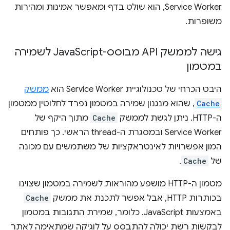
Service Worker, הוא שולט בדף ומאפשר אמינות ומהירות
משופרות.
גישה לממשק API מבוסס-Java
Script לשמירה
במטמון
היבט הכרחי של טכנולוגיית Service Worker הוא
ממשק
Cache
, שהוא מנגנון שמירה במטמון נפרד לחלוטין ממטמון
ה-HTTP. ניתן לגשת לממשק
Cache
מתוך היקף של
Service Worker ובמסגרת ה-thread הראשי. כך פותחים
המון אפשרויות לאינטראקציות של משתמשים עם מכונה
של
Cache
.
מטמון ה-HTTP מושפע מהוראות לשמירה במטמון שצוינו
בכותרות HTTP, אבל אפשר לתכנת את ממשק
Cache
באמצעות JavaScript. כלומר, שמירת התגובות במטמון
לבקשות רשת יכולה להתבסס על לוגיקה שמתאימה לאתר