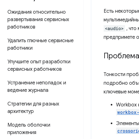
Есть некоторы
Ожидания относительно
развертывания сервисных
мультимедийны
работников
<audio>
, что
предпримете о
Удалить глючные сервисные
работники
Проблем
Улучшите опыт разработки
сервисных работников
Тонкости проб
Устранение неполадок и
подробно объ
ведение журнала
ключевые моме
Стратегии для разных
Workbox 
архитектур
workbox-
Элемент
Модель оболочки
crossori
приложения