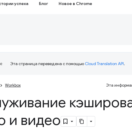
стории успеха
Блог
Новое в Chrome
Эта страница переведена с помощью
Cloud Translation API
.
Workbox
Эта информац
уживание кэширов
о и видео