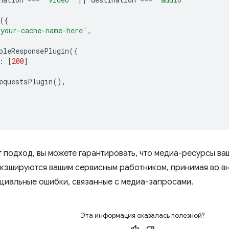
({
'your-cache-name-here'
,
bleResponsePlugin
({
:
[
200
]
equestsPlugin
(),
т подход, вы можете гарантировать, что медиа-ресурсы ва
 кэшируются вашим сервисным работником, принимая во в
нциальные ошибки, связанные с медиа-запросами.
Эта информация оказалась полезной?