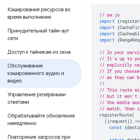
Кэширование ресурсов во
// sw.js
время выполнения
import
{
register
import
{
CacheFir
Принудительный тайм-аут
import
{
Cacheabl
сети
import
{
RangeReq
Доступ к тайникам из окна
// In your servi
// It's up to yo
// explicitly ca
Обслуживание
// If you choose
кэшированного аудио и
// as they can b
видео
//
// This route wi
Управление резервными
// but it won't 
ответами
// the media ass
// match, then i
registerRoute
(
Обрабатывайте обновления
({
request
})
=
>
немедленно
const
{
desti
Повторение запросов при
return
desti