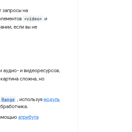
т запросы на
лементов
<video>
и
ании, если вы не
и аудио- и видеоресурсов,
 картина сложна, но
в
Range
, используя
модуль
обработчика.
помощью
атрибута