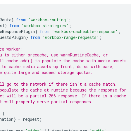
Route
}
from
'workbox-routing'
;
st
}
from
'workbox-strategies'
;
eResponsePlugin
}
from
'workbox-cacheable-response'
;
uestsPlugin
}
from
'workbox-range-requests'
;
ce worker:
u to either precache, use warmRuntimeCache, or
ll cache.add() to populate the cache with media assets.
 to cache media assets up front, do so with care,
e quite large and exceed storage quotas.
ll go to the network if there isn't a cache match,
populate the cache at runtime because the response for
et will be a partial 206 response. If there is a cache
t will properly serve partial responses.
{
nation
}
=
request
;
nation
===
'video'
||
destination
===
'audio'