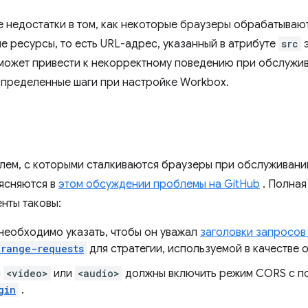
е недостатки в том, как некоторые браузеры обрабатываю
е ресурсы, то есть URL-адрес, указанный в атрибуте
src
э
 может привести к некорректному поведению при обслужив
пределенные шаги при настройке Workbox.
а
лем, с которыми сталкиваются браузеры при обслуживани
ясняются в
этом обсуждении проблемы на GitHub
. Полная
нты таковы:
необходимо указать, чтобы он уважал
заголовки запросо
range-requests
для стратегии, используемой в качестве 
ы
<video>
или
<audio>
должны включить режим CORS с 
gin
.