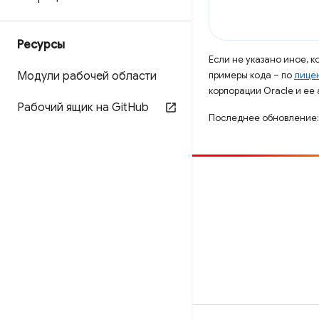
Ресурсы
Если не указано иное, 
Модули рабочей области
примеры кода – по
лицен
корпорации Oracle и ее
Рабочий ящик на Git
Hub
Последнее обновление:
Способствовать
Сообщить об ошибке
Посмотреть открытые вопросы