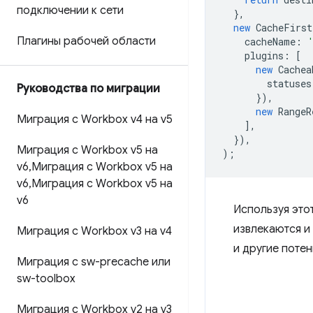
подключении к сети
},
new
CacheFirst
Плагины рабочей области
cacheName
:
plugins
:
[
new
Cachea
statuses
Руководства по миграции
}),
new
RangeR
Миграция с Workbox v4 на v5
],
}),
Миграция с Workbox v5 на
);
v6
,
Миграция с Workbox v5 на
v6
,
Миграция с Workbox v5 на
v6
Используя это
извлекаются и
Миграция с Workbox v3 на v4
и другие поте
Миграция с sw-precache или
sw-toolbox
Миграция с Workbox v2 на v3