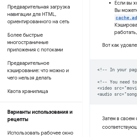
Если вы х
Предварительная загрузка
Вы может
навигации для HTML
,
cache.a
ориентированного на сеть
Кэширова
работать,
Более быстрые
многостраничные
Вот как удовл
приложения с потоками
Предварительное
<!-- In your pag
кэширование: что можно и
чего нельзя делать
<!-- You need to
<video src="movi
Квота хранилища
Варианты использования и
Затем в своем
рецепты
соответствующ
Использовать рабочее окно