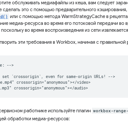
отите обслуживать медиафайлы из кеша, вам следует заран
е сделать это с помощью предварительного кэширования
dd()
или с помощью метода WarmStrategyCache в рецепта
ние медиа-ресурса во время его потоковой передачи во в
 поскольку во время воспроизведения из сети извлекается
етворить эти требования в Workbox, начиная с правильной
e: -->

 set `crossorigin`, even for same-origin URLs! -->

e.mp4" crossorigin="anonymous"></video>

 сервисном работнике используйте плагин
workbox-range
ей обработки медиа-ресурсов: