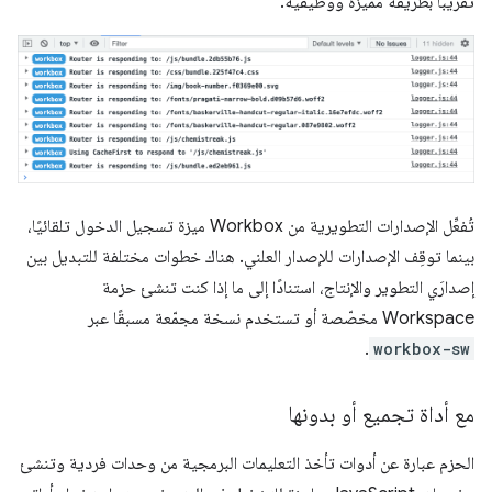
تقريبًا بطريقة مميزة ووظيفية.
تُفعِّل الإصدارات التطويرية من Workbox ميزة تسجيل الدخول تلقائيًا،
بينما توقِف الإصدارات للإصدار العلني. هناك خطوات مختلفة للتبديل بين
إصدارَي التطوير والإنتاج، استنادًا إلى ما إذا كنت تنشئ حزمة
Workspace مخصّصة أو تستخدم نسخة مجمّعة مسبقًا عبر
.
workbox-sw
مع أداة تجميع أو بدونها
الحزم عبارة عن أدوات تأخذ التعليمات البرمجية من وحدات فردية وتنشئ