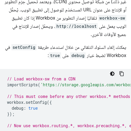
غير ذلك) من شبكة توصيل محتوى (CDN). ويعتمد تحميل حِزم التطوير
أو الإنتاج على عنوان URL المستخدَم للوصول إلى تطبيق الويب. يُحمِّل
workbox-sw
تلقائيًا إصدار التطوير من Workbox إذا كان تطبيق
الويب يعمل على
http://localhost
، ويحمّل إصدار الإنتاج في
جميع الأوقات الأخرى.
يمكنك إلغاء السلوك التلقائي من خلال استدعاء طريقة
setConfig
في
Workbox لضبط خيار
debug
على
true
:
// Load workbox-sw from a CDN
importScripts
(
'https://storage.googleapis.com/workbo
// This must come before any other workbox.* methods
workbox
.
setConfig
({
debug
:
true
});
// Now use workbox.routing.*, workbox.precaching.*, 