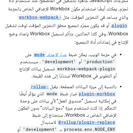
مخرجات JavaScript جاهزة للتشغيل في المتصفح. عند استخدام أداة
لحِزم، يمكنك أيضًا استخدام مكوّن Workbox الإضافي الخاص بالحزمة
والذي يساعد في التخزين المؤقت، مثل
workbox-webpack-
plugin
، أو قد يكون مجرّد تجميع منطق التخزين المؤقت لوقت تشغيل
Workbox. وفي كلتا الحالتين، يتأثر تسجيل Workbox بإعداد وضع
الإنتاج في إعدادات أداة التجميع:
في حزمة الويب، يمكن ضبط
خيار الإعداد
mode
على
'production'
أو
'development'
. سيستخدم
workbox-webpack-plugin
تسجيل بيانات الإنتاج
أو التطوير في Workbox استنادًا إلى هذه القيمة.
بالنسبة إلى ميزة البيانات المجمّعة، يقبل
rollup-
plugin-workbox
خيار ضبط
mode
الذي يؤثّر أيضًا
في إمكانية تسجيل "صندوق العمل" لأي بيانات على وحدة
التحكّم. إذا كنت تستخدم ميزة "دمج البيانات" بدون المكوّن
الإضافي الخاص بـ Workbox، ستحتاج إلى ضبط
@rollup/plugin-replace
لاستبدال
process.env.NODE_ENV
بـ
'development'
أو