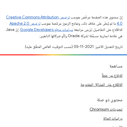
إنّ محتوى هذه الصفحة مرخّص بموجب
ترخيص Creative Commons Attribution
4.0‏
ما لم يُنصّ على خلاف ذلك، ونماذج الرموز مرخّصة بموجب
ترخيص Apache 2.0‏
.
للاطّلاع على التفاصيل، يُرجى مراجعة
سياسات موقع Google Developers‏
. إنّ Java
هي علامة تجارية مسجَّلة لشركة Oracle و/أو شركائها التابعين.
تاريخ التعديل الأخير: 2021-11-05 (حسب التوقيت العالمي المتفَّق عليه)
مساهمة
الإبلاغ عن خطأ
الاطّلاع على المشاكل المفتوحة
محتوى ذو صلة
تحديثات Chromium
دراسات الحالة