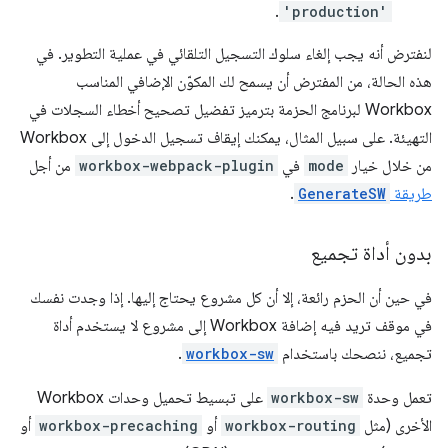
.
'production'
لنفترض أنه يجب إلغاء سلوك التسجيل التلقائي في عملية التطوير. في
هذه الحالة، من المفترض أن يسمح لك المكوّن الإضافي المناسب
Workbox لبرنامج الحزمة بترميز تفضيل تصحيح أخطاء السجلات في
التهيئة. على سبيل المثال، يمكنك إيقاف تسجيل الدخول إلى Workbox
من خلال خيار
mode
في
workbox-webpack-plugin
من أجل
طريقة
GenerateSW
.
بدون أداة تجميع
في حين أن الحزم رائعة، إلا أن كل مشروع يحتاج إليها. إذا وجدت نفسك
في موقف تريد فيه إضافة Workbox إلى مشروع لا يستخدم أداة
تجميع، ننصحك باستخدام
workbox-sw
.
تعمل وحدة
workbox-sw
على تبسيط تحميل وحدات Workbox
الأخرى (مثل
workbox-routing
أو
workbox-precaching
أو