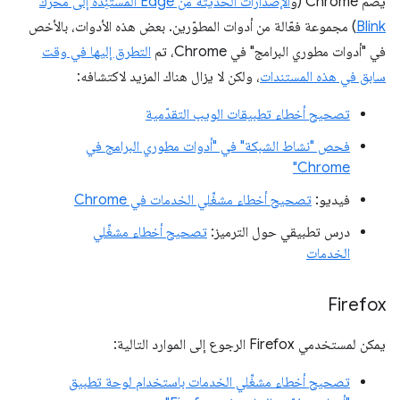
يضم Chrome (و
الإصدارات الحديثة من Edge المستنِدة إلى محرك
Blink
) مجموعة فعّالة من أدوات المطوّرين. بعض هذه الأدوات، بالأخص
في "أدوات مطوري البرامج" في Chrome، تم
التطرق إليها في وقت
سابق في هذه المستندات
، ولكن لا يزال هناك المزيد لاكتشافه:
تصحيح أخطاء تطبيقات الويب التقدّمية
فحص "نشاط الشبكة" في "أدوات مطوري البرامج في
Chrome"
فيديو:
تصحيح أخطاء مشغِّلي الخدمات في Chrome
درس تطبيقي حول الترميز:
تصحيح أخطاء مشغِّلي
الخدمات
Firefox
يمكن لمستخدمي Firefox الرجوع إلى الموارد التالية:
تصحيح أخطاء مشغِّلي الخدمات باستخدام لوحة تطبيق