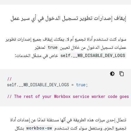
إيقاف إصدارات تطوير تسجيل الدخول في أي سير عمل
سواء كنت تستخدم أداة تجميع أم لا، يمكنك إيقاف جميع إصدارات تطوير
عمليات تسجيل الدخول من خلال تعيين
true
لمتغيّر
self.__WB_DISABLE_DEV_LOGS
خاص في مشغّل الخدمات:
//
self
.
__WB_DISABLE_DEV_LOGS
=
true
;
// The rest of your Workbox service worker code goes
تتمثّل إحدى ميزات هذه الطريقة في أنّها مستقلة تمامًا عن إعدادات أداة
تجميع الحزم، وستعمل سواء كنت تستخدم
workbox-sw
بشكل