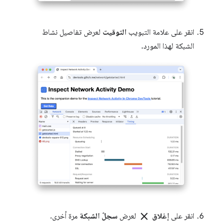
انقر على علامة التبويب
التوقيت
لعرض تفاصيل نشاط
الشبكة لهذا المورد.
close
انقر على
إغلاق
لعرض
سجلّ الشبكة
مرة أخرى.