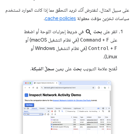
على سبيل المثال، لنفترض أنّك تريد التحقّق مما إذا كانت الموارد تستخدم
سياسات تخزين مؤقت معقولة
cache policies
.
search
انقر على
بحث
في شريط إجراءات اللوحة أو اضغط
على
F
+
Command
(في نظام التشغيل macOS) أو
F
+
Control
(في نظام التشغيل Windows أو
Linux).
تُفتح علامة التبويب
بحث
على يمين
سجلّ الشبكة
.