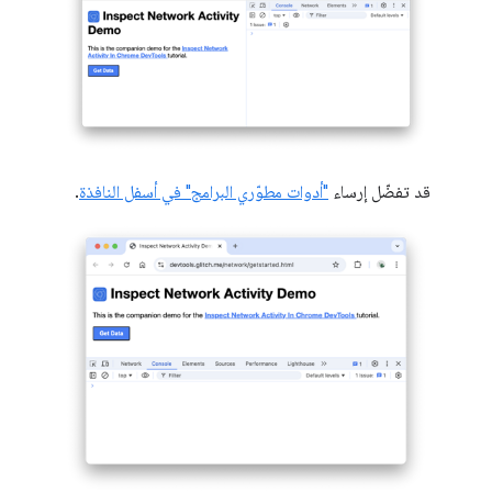
قد تفضّل إرساء
"أدوات مطوّري البرامج" في أسفل النافذة
.