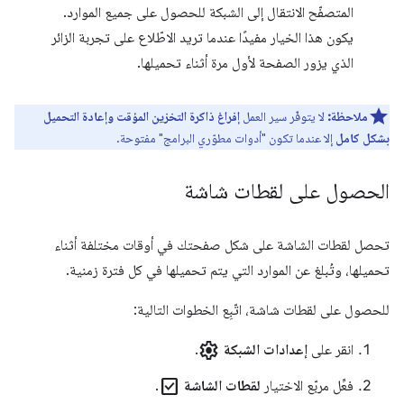
المتصفّح الانتقال إلى الشبكة للحصول على جميع الموارد.
يكون هذا الخيار مفيدًا عندما تريد الاطّلاع على تجربة الزائر
الذي يزور الصفحة لأول مرة أثناء تحميلها.
ملاحظة:
لا يتوفّر سير العمل
إفراغ ذاكرة التخزين المؤقت وإعادة التحميل
بشكل كامل
إلا عندما تكون "أدوات مطوّري البرامج" مفتوحة.
الحصول على لقطات شاشة
تحصل لقطات الشاشة على شكل صفحتك في أوقات مختلفة أثناء
تحميلها، وتُبلغ عن الموارد التي يتم تحميلها في كل فترة زمنية.
للحصول على لقطات شاشة، اتّبِع الخطوات التالية:
settings
انقر على
إعدادات الشبكة
.
check_box
فعِّل مربّع الاختيار
لقطات الشاشة
.