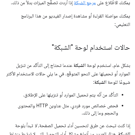
يمكنك الاطّلاع على
مرجع الشبكة
إذا أردت تصفُّح الميزات بدلاً من ذلك.
يمكنك مواصلة القراءة أو مشاهدة إصدار الفيديو من هذا البرنامج
التعليمي:
حالات استخدام لوحة "الشبكة"
بشكل عام، استخدِم لوحة
الشبكة
عندما تحتاج إلى التأكّد من تنزيل
الموارد أو تحميلها على النحو المتوقّع. في ما يلي حالات الاستخدام الأكثر
شيوعًا للوحة
الشبكة
:
التأكّد من أنّه يتم تحميل الموارد أو تنزيلها على الإطلاق.
فحص خصائص مورد فردي، مثل عناوين HTTP والمحتوى
والحجم وما إلى ذلك.
إذا كنت تبحث عن طرق لتحسين أداء تحميل الصفحة،
لا
تبدأ بلوحة
الشبكة
. هناك العديد من أنواع مشاكل أداء التحميل التي لا ترتبط بنشاط