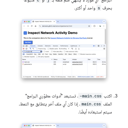
البرامج" أي مورد لا ينتهي اسم ملفه بـ
أو
متبوعًا
بحرف
s
واحد أو أكثر.
اكتب
-main.css
. تستبعد "أدوات مطوّري البرامج"
الملف
main.css
. إذا كان أي ملف آخر يتطابق مع النمط،
سيتم استبعاده أيضًا.