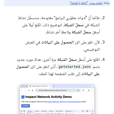
مقالة
إخفاء مسار "النظرة العامة"
.
طالما أنّ "أدوات مطوّري البرامج" مفتوحة، ستسجِّل نشاط
الشبكة في
سجلّ الشبكة
. لتوضيح ذلك، اطّلِع أولاً على
أسفل
سجلّ الشبكة
ولاحِظ آخر نشاط.
الآن، انقر على الزر
الحصول على البيانات
في العرض
التوضيحي.
اطّلِع على أسفل
سجلّ الشبكة
مرة أخرى. هناك مورد جديد
باسم
getstarted.json
. أدّى النقر على الزر
الحصول
على البيانات
إلى طلب الصفحة لهذا الملف.