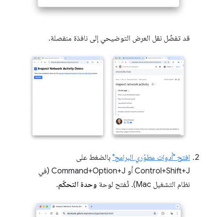
قد تفضّل نقل العرض التوضيحي إلى نافذة منفصلة.
افتح "أدوات مطوّري البرامج"
بالضغط على
Control+Shift+J أو Command+Option+J (في
نظام التشغيل Mac). تُفتح لوحة
وحدة التحكّم
.