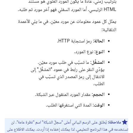
بترتيب زمني. عادةً ما يكون المورد العلوي هو مستند
HTML الرئيسي. أما المورد السفلي فهو آخر مورد تم طلبه.
يمثّل كل عمود معلومات عن مورد معيّن. في ما يلي الأعمدة
التلقائية:
الحالة
: رمز استجابة HTTP.
النوع
: نوع المورد.
المشغِّل
: ما تسبّب في طلب مورد معيّن.
يؤدّي النقر على رابط في عمود "المشغِّل" إلى
الانتقال إلى رمز المصدر الذي تسبّب في
الطلب.
الحجم
: مقدار المورد المنقول عبر الشبكة.
الوقت
: المدة التي استغرقها الطلب.
ملاحظة:
يُطلق على الرسم البياني أعلى "سجلّ الشبكة" اسم "نظرة عامة". لن
تستخدمه في هذا البرنامج التعليمي، لذا يمكنك إخفاءه إذا أردت. يمكنك الاطّلاع على