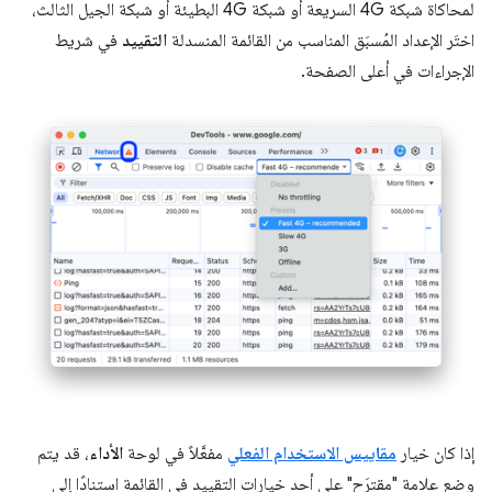
لمحاكاة شبكة 4G السريعة أو شبكة 4G البطيئة أو شبكة الجيل الثالث،
اختَر الإعداد المُسبَق المناسب من القائمة المنسدلة
التقييد
في شريط
الإجراءات في أعلى الصفحة.
إذا كان خيار
مقاييس الاستخدام الفعلي
مفعَّلاً في لوحة
الأداء
، قد يتم
وضع علامة "مقترَح" على أحد خيارات التقييد في القائمة استنادًا إلى