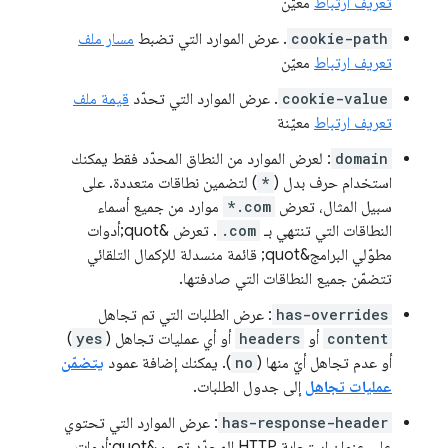
تعريف ارتباط
معيّن
cookie-path
. عرض الموارد التي تضبط
مسار ملف
تعريف ارتباط
معيّن
cookie-value
. عرض الموارد التي تحدّد
قيمة ملف
تعريف ارتباط
معيّنة
domain
: لعرض الموارد من النطاق المحدّد فقط يمكنك
استخدام حرف بدل (
*
) لتضمين نطاقات متعددة. على
سبيل المثال، تعرض
*.com
موارد من جميع أسماء
النطاقات التي تنتهي بـ
.com
. تعرض &quot;أدوات
مطوّلي البرامج&quot; قائمة منسدلة للإكمال التلقائي
تتضمّن جميع النطاقات التي صادفتها.
has-overrides
: عرض الطلبات التي تم تجاهل
content
أو
headers
أو أي عمليات تجاهل (
yes
)
أو عدم تجاهل أيّ منها (
no
). يمكنك إضافة عمود
يتضمّن
عمليات تجاهل
إلى جدول الطلبات.
has-response-header
: عرض الموارد التي تحتوي
على عنوان استجابة HTTP المحدّد تعبئ &quot;أدوات