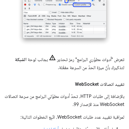
تعرض "أدوات مطوّري البرامج" رمز تحذير
بجانب لوحة
الشبكة
لتذكيرك بأنّ ميزة الحدّ من السرعة مفعّلة.
تقييد اتصالات Web
Socket
بالإضافة إلى طلبات HTTP، تحدّ أدوات مطوّلي البرامج من سرعة اتصالات
WebSocket منذ الإصدار 99.
لمراقبة تقييد عدد طلبات WebSocket، اتّبِع الخطوات التالية: