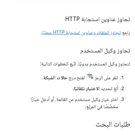
تجاوز عناوين استجابة HTTP
راجِع
تجاوز الملفات وعناوين استجابة HTTP محليًا
.
تجاوز وكيل المستخدم
لتجاوز وكيل المستخدم يدويًا، اتّبِع الخطوات التالية:
انقر على الرمز
لفتح درج
حالات الشبكة
.
ألغِ تحديد
الاختيار تلقائيًا
.
اختَر خيار وكيل مستخدم من القائمة، أو أدخِل خيارًا
مخصّصًا في المربّع.
طلبات البحث