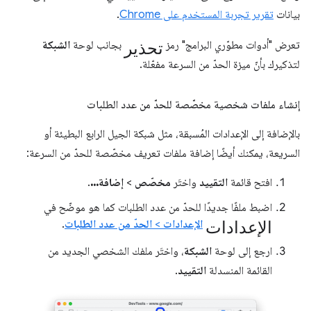
بيانات
تقرير تجربة المستخدم على Chrome
.
تحذير
تعرض "أدوات مطوّري البرامج" رمز
بجانب لوحة
الشبكة
لتذكيرك بأنّ ميزة الحدّ من السرعة مفعّلة.
إنشاء ملفات شخصية مخصّصة للحدّ من عدد الطلبات
بالإضافة إلى الإعدادات المُسبقة، مثل شبكة الجيل الرابع البطيئة أو
السريعة، يمكنك أيضًا إضافة ملفات تعريف مخصّصة للحدّ من السرعة:
افتح قائمة
التقييد
واختَر
مخصّص
>
إضافة...
.
اضبط ملفًا جديدًا للحدّ من عدد الطلبات كما هو موضّح في
الإعدادات
الإعدادات
>
الحدّ من عدد الطلبات
.
ارجع إلى لوحة
الشبكة
، واختَر ملفك الشخصي الجديد من
القائمة المنسدلة
التقييد
.