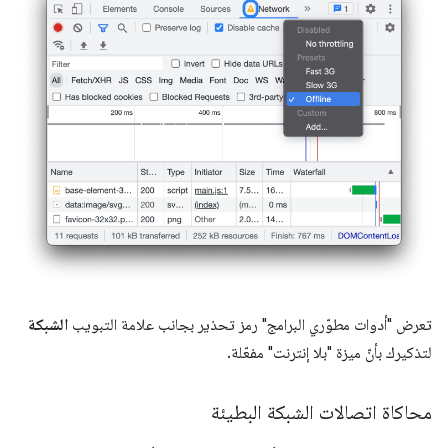
تعرض "أدوات مطوّري البرامج" رمز تحذير بجانب علامة التبويب
الشبكة
لتذكيرك بأنّ ميزة "بلا إنترنت" مفعّلة.
محاكاة اتصالات الشبكة البطيئة