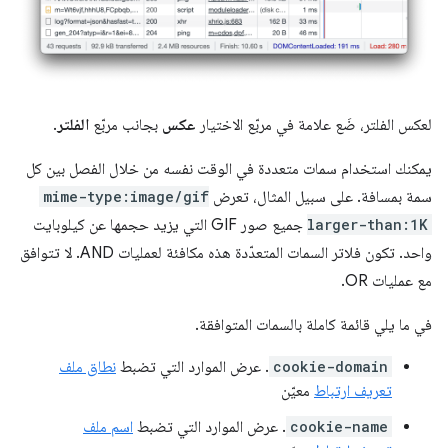
لعكس الفلتر، ضَع علامة في مربّع الاختيار
عكس
بجانب مربّع
الفلتر
.
يمكنك استخدام سمات متعددة في الوقت نفسه من خلال الفصل بين كل
سمة بمسافة. على سبيل المثال، تعرض
mime-type:image/gif
larger-than:1K
جميع صور GIF التي يزيد حجمها عن كيلوبايت
واحد. تكون فلاتر السمات المتعدّدة هذه مكافئة لعمليات AND. لا تتوافق
مع عمليات OR.
في ما يلي قائمة كاملة بالسمات المتوافقة.
cookie-domain
. عرض الموارد التي تضبط
نطاق ملف
تعريف ارتباط
معيّن
cookie-name
. عرض الموارد التي تضبط
اسم ملف