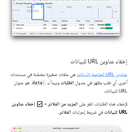
إخفاء عناوين URL للبيانات
عناوين URL الخاصة بالبيانات
هي ملفات صغيرة مضمّنة في مستندات
أخرى. أي طلب يظهر في جدول
الطلبات
ويبدأ بـ
data:
هو عنوان
URL للبيانات.
check_box
لإخفاء هذه الطلبات، انقر على
المزيد من الفلاتر
>
إخفاء عناوين
URL للبيانات
في شريط إجراءات
الفلاتر
.