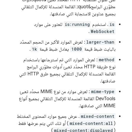
مطوّري البرامج&quot; القائمة المنسدلة للإكمال التلقائي
بجميع عناوين الاستجابة التي صادفتها.
is
. استخدِم
is:running
للعثور على موارد
.
WebSocket
larger-than
: لعرض الموارد الأكبر من الحجم المحدّد
بالبايت ضبط قيمة
1000
يعادل ضبط قيمة
1k
.
method
: لعرض الموارد التي تم استرجاعها باستخدام
نوع طريقة HTTP محدّد تعبئ أدوات مطوّري البرامج
القائمة المنسدلة للإكمال التلقائي بجميع طرق HTTP التي
صادفتها.
mime-type
: لعرض موارد من نوع MIME محدّد تعبئ
DevTools القائمة المنسدلة للإكمال التلقائي بجميع أنواع
MIME التي صادفتها.
mixed-content
. عرض جميع موارد المحتوى المختلط
(
mixed-content:all
) أو تلك التي يتم عرضها فقط
)
mixed-content:displayed
(