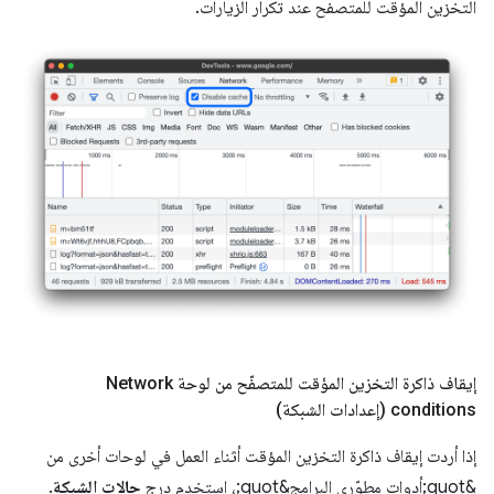
التخزين المؤقت للمتصفح عند تكرار الزيارات.
إيقاف ذاكرة التخزين المؤقت للمتصفّح من لوحة Network
conditions (إعدادات الشبكة)
إذا أردت إيقاف ذاكرة التخزين المؤقت أثناء العمل في لوحات أخرى من
&quot;أدوات مطوّري البرامج&quot;، استخدِم درج
حالات الشبكة
.