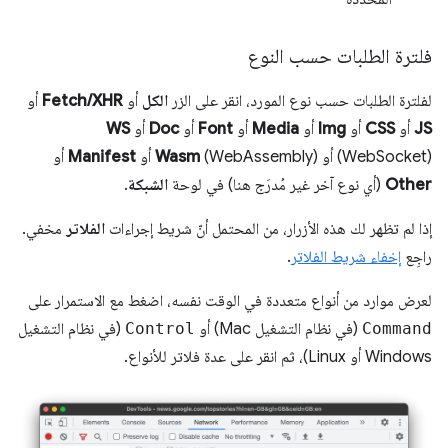
فلترة الطلبات حسب النوع
لفلترة الطلبات حسب نوع المورد، انقر على الزر
الكل
أو
Fetch/XHR
أو
JS
أو
CSS
أو
Img
أو
Media
أو
Font
أو
Doc
أو
WS
(WebSocket) أو
(WebAssembly) أو
Wasm
Manifest
أو
Other
(أي نوع آخر غير مُدرَج هنا) في لوحة
الشبكة
.
إذا لم تظهر لك هذه الأزرار، من المحتمل أنّ شريط إجراءات
الفلاتر
مخفي.
راجِع
إخفاء شريط الفلاتر
.
لعرض موارد من أنواع متعددة في الوقت نفسه، اضغط مع الاستمرار على
Command
(في نظام التشغيل Mac) أو
Control
(في نظام التشغيل
Windows أو Linux)، ثم انقر على عدة فلاتر للأنواع.