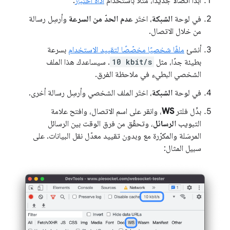
ابدأ اتصالاً جديدًا، مثلاً باستخدام
أداة اختبار
.
في لوحة
الشبكة
، اختَر
عدم الحدّ من السرعة
وأرسِل رسالة
من خلال الاتصال.
أنشئ
ملفًا شخصيًا مخصّصًا لتقييد الاستخدام
بسرعة
بطيئة جدًا، مثل
10 kbit/s
. سيساعدك هذا الملف
الشخصي البطيء في ملاحظة الفرق.
في لوحة
الشبكة
، اختَر الملف الشخصي وأرسِل رسالة أخرى.
بدِّل فلتر
WS
، وانقر على اسم الاتصال، وافتح علامة
التبويب
الرسائل
، وتحقّق من فرق الوقت بين الرسائل
المرسَلة والمكرّرة مع وبدون تقييد معدّل نقل البيانات. على
سبيل المثال: