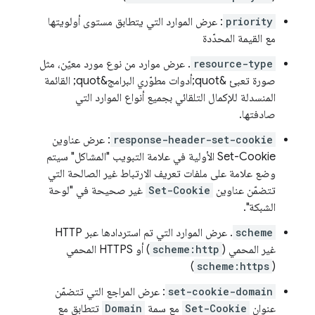
priority
: عرض الموارد التي يتطابق مستوى أولويتها
مع القيمة المحدّدة
resource-type
. عرض موارد من نوع مورد معيّن، مثل
صورة تعبئ &quot;أدوات مطوّري البرامج&quot; القائمة
المنسدلة للإكمال التلقائي بجميع أنواع الموارد التي
صادفتها.
response-header-set-cookie
: عرض عناوين
Set-Cookie الأولية في علامة التبويب "المشاكل" سيتم
وضع علامة على ملفات تعريف الارتباط غير الصالحة التي
تتضمّن عناوين
Set-Cookie
غير صحيحة في "لوحة
الشبكة".
scheme
. عرض الموارد التي تم استردادها عبر HTTP
غير المحمي (
scheme:http
) أو HTTPS المحمي
)
scheme:https
(
set-cookie-domain
: عرض المراجع التي تتضمّن
عنوان
Set-Cookie
مع سمة
Domain
تتطابق مع