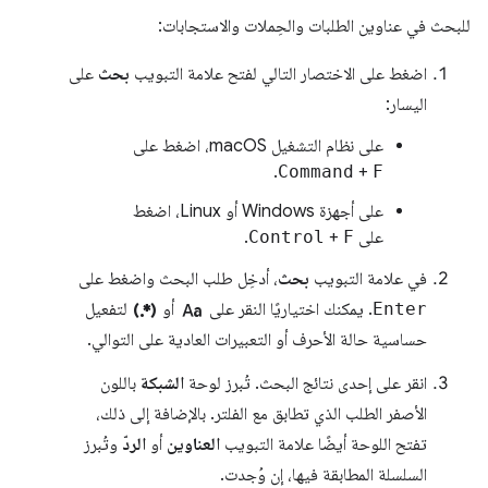
للبحث في عناوين الطلبات والحِملات والاستجابات:
اضغط على الاختصار التالي لفتح علامة التبويب
بحث
على
اليسار:
على نظام التشغيل macOS، اضغط على
.
Command
+
F
على أجهزة Windows أو Linux، اضغط
على
F
+
Control
.
في علامة التبويب
بحث
، أدخِل طلب البحث واضغط على
regular_expression
match_case
Enter
. يمكنك اختياريًا النقر على
أو
لتفعيل
حساسية حالة الأحرف أو التعبيرات العادية على التوالي.
انقر على إحدى نتائج البحث. تُبرز لوحة
الشبكة
باللون
الأصفر الطلب الذي تطابق مع الفلتر. بالإضافة إلى ذلك،
تفتح اللوحة أيضًا علامة التبويب
العناوين
أو
الردّ
وتُبرز
السلسلة المطابقة فيها، إن وُجدت.