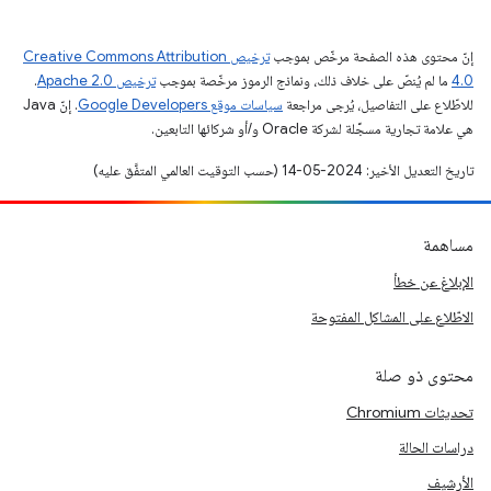
إنّ محتوى هذه الصفحة مرخّص بموجب
ترخيص Creative Commons Attribution
4.0‏
ما لم يُنصّ على خلاف ذلك، ونماذج الرموز مرخّصة بموجب
ترخيص Apache 2.0‏
.
للاطّلاع على التفاصيل، يُرجى مراجعة
سياسات موقع Google Developers‏
. إنّ Java
هي علامة تجارية مسجَّلة لشركة Oracle و/أو شركائها التابعين.
تاريخ التعديل الأخير: 2024-05-14 (حسب التوقيت العالمي المتفَّق عليه)
مساهمة
الإبلاغ عن خطأ
الاطّلاع على المشاكل المفتوحة
محتوى ذو صلة
تحديثات Chromium
دراسات الحالة
الأرشيف