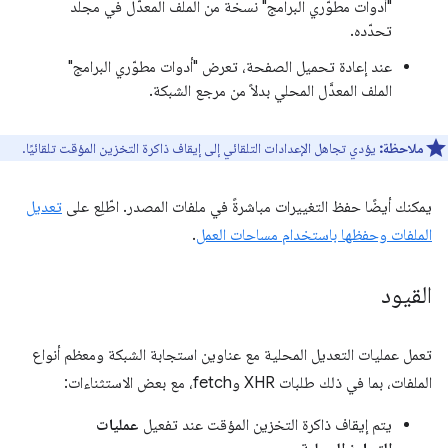
"أدوات مطوّري البرامج" نسخة من الملف المعدَّل في مجلد
تحدّده.
عند إعادة تحميل الصفحة، تعرض "أدوات مطوّري البرامج"
الملف المعدَّل المحلي بدلاً من مرجع الشبكة.
ملاحظة:
يؤدي تجاهل الإعدادات التلقائي إلى إيقاف ذاكرة التخزين المؤقت تلقائيًا.
يمكنك أيضًا حفظ التغييرات مباشرةً في ملفات المصدر. اطّلِع على
تعديل
الملفات وحفظها باستخدام مساحات العمل
.
القيود
تعمل عمليات التعديل المحلية مع عناوين استجابة الشبكة ومعظم أنواع
الملفات، بما في ذلك طلبات XHR وfetch، مع بعض الاستثناءات:
يتم إيقاف ذاكرة التخزين المؤقت عند تفعيل
عمليات