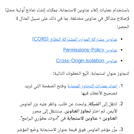
باستخدام عمليات إلغاء عناوين الاستجابة، يمكنك إنشاء نماذج أولية محليًا
لإصلاح مشاكل في عناوين مختلفة، بما في ذلك على سبيل المثال لا
الحصر:
عناوين مشاركة الموارد المشترَكة النطاق (CORS)
عناوين Permissions-Policy
عناوين Cross-Origin Isolation
لتجاوز عنوان استجابة، اتّبِع الخطوات التالية:
إعداد عمليات التجاوز المحلية
وفتح الصفحة التي تريد
تصحيح الأخطاء فيها
انتقِل إلى
الشبكة
، وابحث عن طلب، وانقر عليه بزر الماوس
الأيمن، ثم اختَر
تجاوز العناوين
. ستنتقل إلى محرر
العناوين
>
عناوين الاستجابة
في "أدوات مطوّري البرامج".
مرِّر مؤشر الماوس فوق قيمة عنوان الاستجابة وضَع المؤشر