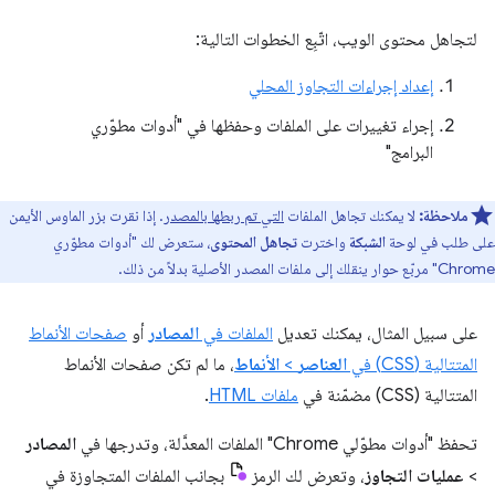
لتجاهل محتوى الويب، اتّبِع الخطوات التالية:
إعداد إجراءات التجاوز المحلي
إجراء تغييرات على الملفات وحفظها في "أدوات مطوّري
البرامج"
ملاحظة:
لا يمكنك تجاهل الملفات
التي تم ربطها بالمصدر
. إذا نقرت بزر الماوس الأيمن
على طلب في لوحة
الشبكة
واخترت
تجاهل المحتوى
، ستعرض لك "أدوات مطوّري
Chrome" مربّع حوار ينقلك إلى ملفات المصدر الأصلية بدلاً من ذلك.
على سبيل المثال، يمكنك تعديل
الملفات في
المصادر
أو
صفحات الأنماط
المتتالية (CSS) في
العناصر
>
الأنماط
، ما لم تكن صفحات الأنماط
المتتالية (CSS) مضمّنة في
ملفات HTML
.
تحفظ "أدوات مطوّلي Chrome" الملفات المعدَّلة، وتدرجها في
المصادر
>
عمليات التجاوز
، وتعرض لك الرمز
بجانب الملفات المتجاوزة في