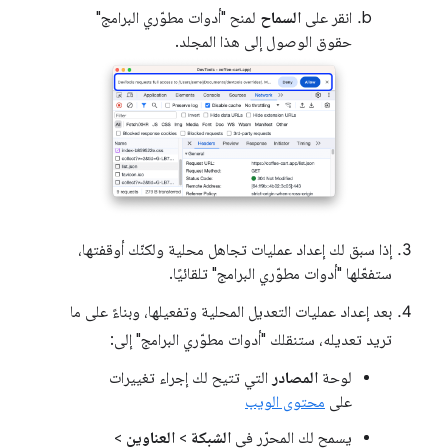
انقر على
السماح
لمنح "أدوات مطوّري البرامج"
حقوق الوصول إلى هذا المجلد.
إذا سبق لك إعداد عمليات تجاهل محلية ولكنّك أوقفتها،
ستفعّلها "أدوات مطوّري البرامج" تلقائيًا.
بعد إعداد عمليات التعديل المحلية وتفعيلها، وبناءً على ما
تريد تعديله، ستنقلك "أدوات مطوّري البرامج" إلى:
لوحة
المصادر
التي تتيح لك إجراء تغييرات
على
محتوى الويب
يسمح لك المحرّر في
الشبكة
>
العناوين
>