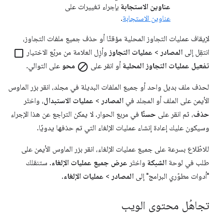
عناوين الاستجابة
بإجراء تغييرات على
عناوين الاستجابة
.
لإيقاف عمليات التجاوز المحلية مؤقتًا أو حذف جميع ملفات التجاوز،
انتقِل إلى
المصادر
>
عمليات التجاوز
وأزِل العلامة من مربّع الاختيار
check_box_outline_blank
تفعيل عمليات التجاوز المحلية
أو انقر على
block
محو
على التوالي.
لحذف ملف بديل واحد أو جميع الملفات البديلة في مجلد، انقر بزر الماوس
الأيمن على الملف أو المجلد في
المصادر
>
عمليات الاستبدال
، واختَر
حذف
، ثم انقر على
حسنًا
في مربع الحوار. لا يمكن التراجع عن هذا الإجراء
وسيكون عليك إعادة إنشاء عمليات الإلغاء التي تم حذفها يدويًا.
للاطّلاع بسرعة على جميع عمليات الإلغاء، انقر بزر الماوس الأيمن على
طلب في لوحة
الشبكة
واختَر
عرض جميع عمليات الإلغاء
. ستنقلك
"أدوات مطوّري البرامج" إلى
المصادر
>
عمليات الإلغاء
.
تجاهُل محتوى الويب