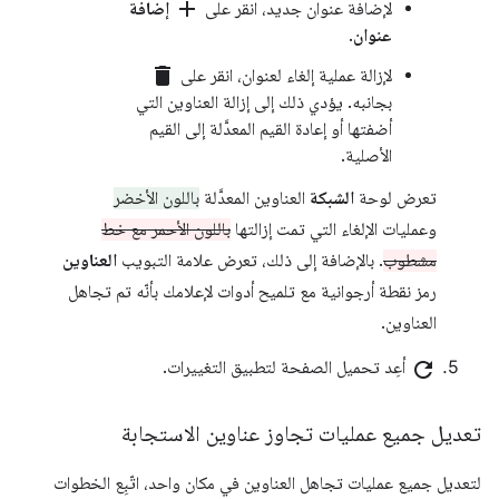
add
لإضافة عنوان جديد، انقر على
إضافة
عنوان
.
delete
لإزالة عملية إلغاء لعنوان، انقر على
بجانبه. يؤدي ذلك إلى إزالة العناوين التي
أضفتها أو إعادة القيم المعدَّلة إلى القيم
الأصلية.
تعرض لوحة
الشبكة
العناوين المعدَّلة
باللون الأخضر
وعمليات الإلغاء التي تمت إزالتها
باللون الأحمر مع خط
مشطوب
. بالإضافة إلى ذلك، تعرض علامة التبويب
العناوين
رمز نقطة أرجوانية مع تلميح أدوات لإعلامك بأنّه تم تجاهل
العناوين.
refresh
أعِد تحميل الصفحة لتطبيق التغييرات.
تعديل جميع عمليات تجاوز عناوين الاستجابة
لتعديل جميع عمليات تجاهل العناوين في مكان واحد، اتّبِع الخطوات