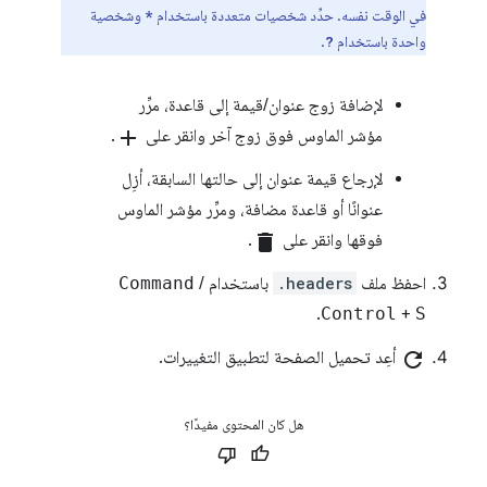
في الوقت نفسه. حدِّد شخصيات متعددة باستخدام
وشخصية
*
واحدة باستخدام
.
?
لإضافة زوج عنوان/قيمة إلى قاعدة، مرِّر
مؤشر الماوس فوق زوج آخر وانقر على
add
.
لإرجاع قيمة عنوان إلى حالتها السابقة، أزِل
عنوانًا أو قاعدة مضافة، ومرِّر مؤشر الماوس
فوقها وانقر على
delete
.
احفظ ملف
.headers
باستخدام
/
Command
.
Control
+
S
refresh
أعِد تحميل الصفحة لتطبيق التغييرات.
هل كان المحتوى مفيدًا؟