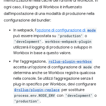
memorizzazione nella cache del runtime di Workbox. In
ogni caso, il logging di Workbox è influenzato
dall'impostazione di una modalità di produzione nella
configurazione del bundler:
In webpack, l'
opzione di configurazione di
mode
può essere impostata su
'production'
o
'development'
.
workbox-webpack-plugin
utilizzerà il logging di produzione o sviluppo in
Workbox in base a questo valore.
Per l'aggregazione,
rollup-plugin-workbox
accetta un'opzione di configurazione di
mode
che
determina anche se Workbox registra qualcosa
nella console. Se utilizzi l'aggregazione senza il
plug-in specifico per Workbox, devi configurare
@rollup/plugin-replace
per sostituire
process.env.NODE_ENV
con
'development'
o
'production'
.