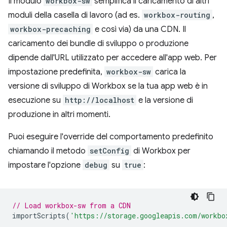
Il modulo
workbox-sw
semplifica il caricamento di altri
moduli della casella di lavoro (ad es.
workbox-routing
,
workbox-precaching
e così via) da una CDN. Il
caricamento dei bundle di sviluppo o produzione
dipende dall'URL utilizzato per accedere all'app web. Per
impostazione predefinita,
workbox-sw
carica la
versione di sviluppo di Workbox se la tua app web è in
esecuzione su
http://localhost
e la versione di
produzione in altri momenti.
Puoi eseguire l'override del comportamento predefinito
chiamando il metodo
setConfig
di Workbox per
impostare l'opzione
debug
su
true
:
// Load workbox-sw from a CDN
importScripts
(
'https://storage.googleapis.com/workbo