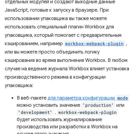
отдельных модулей и создают выходные данные
JavaScript, готовые к запуску в браузере. При
использовании упаковщика вы также можете
использовать специальный плагин Workbox для
упаковщика, который помогает с предварительным
кэшированием, например
workbox-webpack-plugin
,
или вы можете просто объединить логику
кэширования во время выполнения Workbox. В любом
случае на ведение журнала Workbox влияет установка
производственного режима в конфигурации
упаковщика:
В веб-пакете
для параметра конфигурации
mode
можно установить значение
'production'
или
'development'
.
workbox-webpack-plugin
будет использовать журналирование
производства или разработки в Workbox на
основе этого значения.