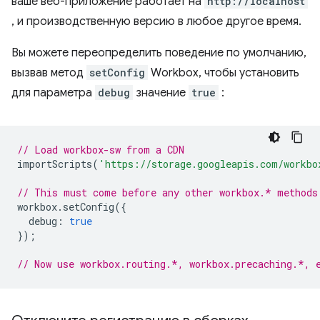
ваше веб-приложение работает на
http://localhost
, и производственную версию в любое другое время.
Вы можете переопределить поведение по умолчанию,
вызвав метод
setConfig
Workbox, чтобы установить
для параметра
debug
значение
true
:
// Load workbox-sw from a CDN
importScripts
(
'https://storage.googleapis.com/workbo
// This must come before any other workbox.* methods
workbox
.
setConfig
({
debug
:
true
});
// Now use workbox.routing.*, workbox.precaching.*, 