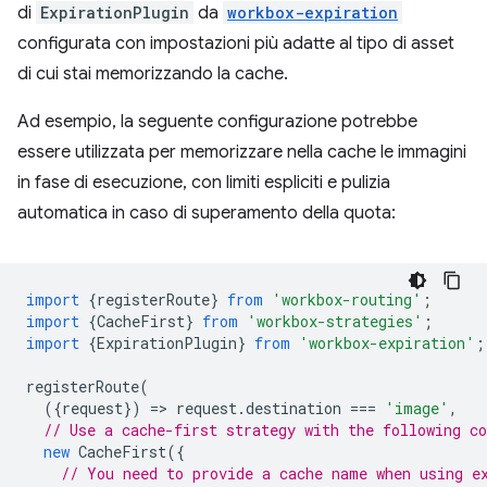
di
ExpirationPlugin
da
workbox-expiration
configurata con impostazioni più adatte al tipo di asset
di cui stai memorizzando la cache.
Ad esempio, la seguente configurazione potrebbe
essere utilizzata per memorizzare nella cache le immagini
in fase di esecuzione, con limiti espliciti e pulizia
automatica in caso di superamento della quota:
import
{
registerRoute
}
from
'workbox-routing'
;
import
{
CacheFirst
}
from
'workbox-strategies'
;
import
{
ExpirationPlugin
}
from
'workbox-expiration'
;
registerRoute
(
({
request
})
=
>
request
.
destination
===
'image'
,
// Use a cache-first strategy with the following c
new
CacheFirst
({
// You need to provide a cache name when using e