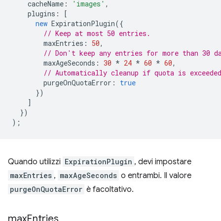
cacheName
:
'images'
,
plugins
:
[
new
ExpirationPlugin
({
// Keep at most 50 entries.
maxEntries
:
50
,
// Don't keep any entries for more than 30 d
maxAgeSeconds
:
30
*
24
*
60
*
60
,
// Automatically cleanup if quota is exceede
purgeOnQuotaError
:
true
})
]
})
);
Quando utilizzi
ExpirationPlugin
, devi impostare
maxEntries
,
maxAgeSeconds
o entrambi. Il valore
purgeOnQuotaError
è facoltativo.
max
Entries