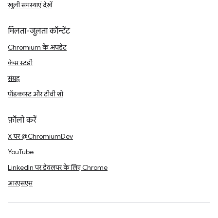
खुली समस्याएं देखें
मिलता-जुलता कॉन्टेंट
Chromium के अपडेट
केस स्टडी
संग्रह
पॉडकास्ट और टीवी शो
फ़ॉलो करें
X पर @ChromiumDev
YouTube
LinkedIn पर डेवलपर के लिए Chrome
आरएसएस