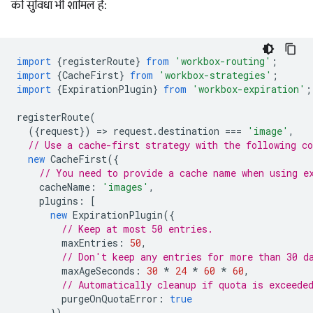
की सुविधा भी शामिल है:
import
{
registerRoute
}
from
'workbox-routing'
;
import
{
CacheFirst
}
from
'workbox-strategies'
;
import
{
ExpirationPlugin
}
from
'workbox-expiration'
;
registerRoute
(
({
request
})
=
>
request
.
destination
===
'image'
,
// Use a cache-first strategy with the following c
new
CacheFirst
({
// You need to provide a cache name when using e
cacheName
:
'images'
,
plugins
:
[
new
ExpirationPlugin
({
// Keep at most 50 entries.
maxEntries
:
50
,
// Don't keep any entries for more than 30 d
maxAgeSeconds
:
30
*
24
*
60
*
60
,
// Automatically cleanup if quota is exceede
purgeOnQuotaError
:
true
})